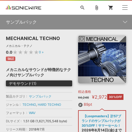
search
attach_file
shopping_cart
サンプルパック
MECHANICAL TECHNO
初音ミク NT
鏡音リン・レン V4X
巡音ルカ V4X
MEIKO V3
製品一覧
ソフト音源 »
メカニカル・テクノ
KAITO V3
VOCALOID
TOONTRACK
SPITFIRE AUDIO
★★★★★
0.0
0
»
VIENNA
EZ DRUMMER 3
SERUM
ライセンスフリーBGM
SALE
プラグイン・エフェクト »
サンプルパックを試そう
ボーカル抜き出し
DUBSTEP
ジャンル
キャンペーン »
メカニカルなサウンドが特徴的なテク
ELECTRONICA
EDM
TRANCE
MUTANT
ROUTER.FM
ノ向けサンプルパック
SONOCA
サンプルパック »
特集 »
デモサウンド(1)
製品サポート情報 »
メーカー
税込価格
ソフト音源
プラグイン・エフェクト
サンプルパック
¥2,972
製品カテゴリ
ソフトウェア／ツール »
サンプルパック
30%OFF
¥4,246
ニュースレター »
DTMガイド »
ソフトウェア／ツール
DAW
効果音
BGM
89pt
ジャンル
TECHNO
,
HARD TECHNO
音楽カード
製作サービス
フォーマット
フォーマット
WAV
DAW »
【Loopmasters】計57ブ
SONICWIREブログ »
FAQ »
ランドのサンプルパックが
DLサイズ
1.51 GB (1,621,705,548 byte)
楽曲配信流通
サービス
30%OFF！サマーセール！
リリース時期
2018年7月
ランキング
2026年8月14日(金)まで