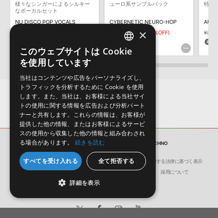
デモソングは、製品収録サウンドを使ってできることを紹介するた
様々なシンガーによるシルキー
ューロ系サンプルパック
特化
めのデモンストレーション用の楽曲です。原則として、デモソング
なボーカルセット
そのものをお使いいただくことはできません。また、デモソングを
NU DISCO POP VOCALS
CYBERNETIC NEURO-HOP
AUTO
構成する全てのサウンドが、サンプルパックに含まれていることを
×
¥6,380
¥4,466(30%OFF)
¥3,179
¥2,225(30%OFF)
¥3,17
保証するものではありません。
133pt
66pt
6
このウェブサイトは Cookie
ENGLISH
ダウンロード製品という性質上、一切の返品・返金はお受け付け致
を使用しています
しかねます。
JAPANESE
当社はコンテンツや広告をパーソナライズし、
トラフィックを分析するために Cookie を使用
します。また、当社は、お客様による当社サイ
トの使用に関する情報を広告および分析パート
ナーと共有します。これらの情報は、お客様が
提供した他の情報、またはお客様によるサービ
スの使用から収集した他の情報と組み合わされ
る場合があります。
続きを読む
サンプルパック
MECHANICAL TECHNO
すべてを受け入れる
全て拒否する
会社概要
環境保護（CSR）への取り組み
特定商取引に関する法律に基づく表示
サイト動作環境
利用規約
個人情報の保護について
採用について
詳細を表示