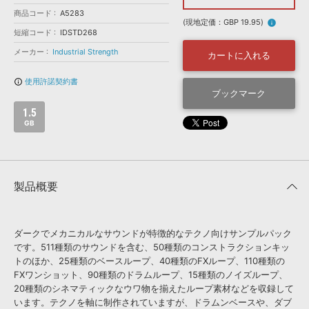
効果音 »
商品コード
お問い合わせ »
A5283
無償のサウンド
管理ソフト
(現地定価：GBP 19.95)
info
短縮コード
IDSTD268
BGM »
メーカー
Industrial Strength
カートに入れる
次世代型
ボーカル・エディタ
使用許諾契約書
info_outline
ブックマーク
APS
映像のBGM・
セリフを音声分離
1.5
GB
SLS
音素材の制作・
ライセンス提供
製品概要
ダークでメカニカルなサウンドが特徴的なテクノ向けサンプルパック
です。511種類のサウンドを含む、50種類のコンストラクションキッ
トのほか、25種類のベースループ、40種類のFXループ、110種類の
FXワンショット、90種類のドラムループ、15種類のノイズループ、
20種類のシネマティックなウワ物を揃えたループ素材などを収録して
います。テクノを軸に制作されていますが、ドラムンベースや、ダブ