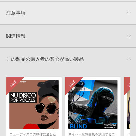
平均評価
0
★★★★★
注意事項
0
件の評価
KONTAKTフォーマットについて：
サンプルパック製品の
★5
0%
KONTAKTフォーマットは、
製品版KONTAKT（別売）
に読み込ん
関連情報
★4
0%
でお使いいただけます。無償版のKONTAKT PLAYERではお使いい
★3
0%
ただけませんので、ご注意ください。また、「ライブラリ・タブ」
【Loopmasters】計57ブランドのサンプルパックが30%OFF！サ
★2
0%
への表示にも対応しておりません。
マーセール！
★1
0%
この製品の購入者の関心が高い製品
4GBを超えるデータに関するご注意：
FAT32でフォーマットされた
Industrial Strength 製品一覧
HDDには、1ファイル4GBを超えるデータを格納することができま
レビューをもっと見る »
せん。データ容量が4GBを超えるダウンロード製品をご購入いただ
きます際には、NTFSやHFS＋でフォーマットされたHDDをご用意
いただく必要がございます。
製品の購入手続き完了後、受注確認メールとシリアルナンバーをお
知らせするメールの2通が送信されます。メールに記載されており
ます説明に沿って、製品のダウンロード／導入を行って下さい。
サンプルパック製品には、原則として日本語版操作マニュアルをご
用意しておりません。ご購入後のご不明点や詳細に関するお問い合
わせなどは
テクニカルサポート
までご連絡ください。
ニューディスコの制作に適した
サイバーな雰囲気を演出するニ
ハー