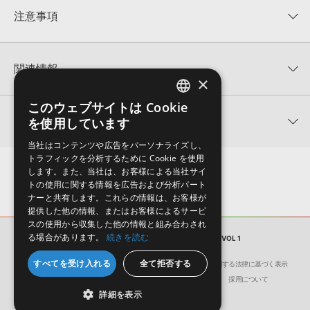
★★★★★
注意事項
0
件の評価
KONTAKTフォーマットについて：
サンプルパック製品の
★5
0%
KONTAKTフォーマットは、
製品版KONTAKT（別売）
に読み込ん
関連情報
★4
0%
でお使いいただけます。無償版のKONTAKT PLAYERではお使いい
×
★3
0%
ただけませんので、ご注意ください。また、「ライブラリ・タブ」
【Producer Loops】約4,000タイトルのサンプルパックが最大
★2
0%
への表示にも対応しておりません。
このウェブサイトは Cookie
ENGLISH
50%OFF！サマーセール！
★1
0%
関連サポート情報
を使用しています
4GBを超えるデータに関するご注意：
FAT32でフォーマットされた
JAPANESE
TRANCE EUPHORIA 製品一覧
HDDには、1ファイル4GBを超えるデータを格納することができま
レビューをもっと見る »
当社はコンテンツや広告をパーソナライズし、
せん。データ容量が4GBを超えるダウンロード製品をご購入いただ
PSY TRANCE NRG VOL 1のサポート情報
トラフィックを分析するために Cookie を使用
Reveal Sound社『SPIRE』のプリセット追加方法
きます際には、NTFSやHFS＋でフォーマットされたHDDをご用意
します。また、当社は、お客様による当社サイ
いただく必要がございます。
2022.06.06
トの使用に関する情報を広告および分析パート
ナーと共有します。これらの情報は、お客様が
製品の購入手続き完了後、受注確認メールとシリアルナンバーをお
LennarDigital社「Sylenth1」のプリセット追加方法
提供した他の情報、またはお客様によるサービ
知らせするメールの2通が送信されます。メールに記載されており
スの使用から収集した他の情報と組み合わされ
ます説明に沿って、製品のダウンロード／導入を行って下さい。
2022.06.06
る場合があります。
続きを読む
サンプルパック
PSY TRANCE NRG VOL 1
サンプルパック製品には、原則として日本語版操作マニュアルをご
MIDI形式サンプルパックの追加方法
すべてを受け入れる
全て拒否する
用意しておりません。ご購入後のご不明点や詳細に関するお問い合
会社概要
環境保護（CSR）への取り組み
特定商取引に関する法律に基づく表示
2022.06.06
わせなどは
テクニカルサポート
までご連絡ください。
サイト動作環境
利用規約
個人情報の保護について
採用について
詳細を表示
デモソングは、製品収録サウンドを使ってできることを紹介するた
マークのついた情報は、該当する製品のご購入ユーザー様専用となって