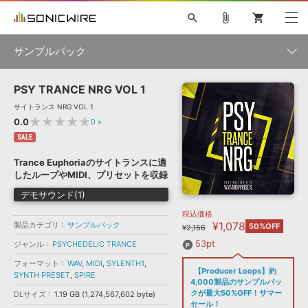
search
attach_file
shopping_cart
サンプルパック
PSY TRANCE NRG VOL 1
初音ミク NT
鏡音リン・レン V4X
巡音ルカ V4X
MEIKO V3
製品一覧
ソフト音源 »
サイトランス NRG VOL 1
KAITO V3
VOCALOID
TOONTRACK
SPITFIRE AUDIO
★★★★★
0.0
0
»
VIENNA
EZ DRUMMER 3
SERUM
ライセンスフリーBGM
SALE
プラグイン・エフェクト »
サンプルパックを試そう
ボーカル抜き出し
DUBSTEP
ジャンル
キャンペーン »
Trance Euphoriaのサイトランスに適
ELECTRONICA
EDM
TRANCE
MUTANT
ROUTER.FM
したループやMIDI、プリセットを収録
SONOCA
サンプルパック »
特集 »
デモサウンド(1)
製品サポート情報 »
メーカー
税込価格
ソフト音源
プラグイン・エフェクト
サンプルパック
¥1,078
製品カテゴリ
ソフトウェア／ツール »
サンプルパック
50%OFF
¥2,156
ニュースレター »
DTMガイド »
ソフトウェア／ツール
DAW
効果音
BGM
53pt
ジャンル
PSYCHEDELIC TRANCE
音楽カード
製作サービス
フォーマット
フォーマット
WAV
,
MIDI
,
SYLENTH1
,
DAW »
【Producer Loops】約
SONICWIREブログ »
SYNTH PRESET
,
SPIRE
FAQ »
4,000製品のサンプルパッ
楽曲配信流通
サービス
クが最大50%OFF！サマー
DLサイズ
1.19 GB (1,274,567,602 byte)
ランキング
セール！