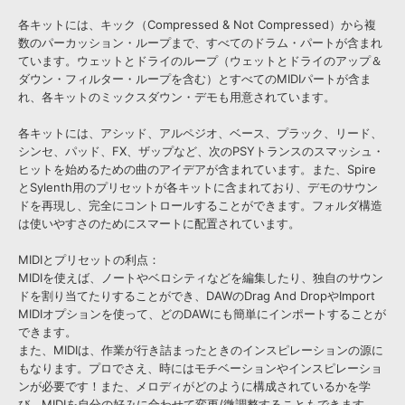
各キットには、キック（Compressed & Not Compressed）から複
数のパーカッション・ループまで、すべてのドラム・パートが含まれ
ています。ウェットとドライのループ（ウェットとドライのアップ＆
ダウン・フィルター・ループを含む）とすべてのMIDIパートが含ま
れ、各キットのミックスダウン・デモも用意されています。
各キットには、アシッド、アルペジオ、ベース、プラック、リード、
シンセ、パッド、FX、ザップなど、次のPSYトランスのスマッシュ・
ヒットを始めるための曲のアイデアが含まれています。また、Spire
とSylenth用のプリセットが各キットに含まれており、デモのサウン
ドを再現し、完全にコントロールすることができます。フォルダ構造
は使いやすさのためにスマートに配置されています。
MIDIとプリセットの利点：
MIDIを使えば、ノートやベロシティなどを編集したり、独自のサウン
ドを割り当てたりすることができ、DAWのDrag And DropやImport
MIDIオプションを使って、どのDAWにも簡単にインポートすることが
できます。
また、MIDIは、作業が行き詰まったときのインスピレーションの源に
もなります。プロでさえ、時にはモチベーションやインスピレーショ
ンが必要です！また、メロディがどのように構成されているかを学
び、MIDIを自分の好みに合わせて変更/微調整することもできます。