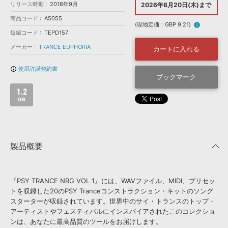
効果音 »
リリース時期
2018年9月
2026年8月20日(木)まで
お問い合わせ »
無償のサウンド
管理ソフト
商品コード
A5055
(現地定価：GBP 9.21)
info
BGM »
短縮コード
TEPD157
次世代型
ボーカル・エディタ
メーカー
TRANCE EUPHORIA
カートに入れる
使用許諾契約書
info_outline
APS
ブックマーク
映像のBGM・
セリフを音声分離
1.2
GB
SLS
音素材の制作・
ライセンス提供
製品概要
『PSY TRANCE NRG VOL 1』には、WAVファイル、MIDI、プリセッ
トを収録した20のPSY Tranceコンストラクション・キットのソング
スターターが収録されています。世界中のサイ・トランスのトップ・
アーティストやフェスティバルにインスパイアされたこのコレクショ
ンは、あなたに最高品質のツールをお届けします。