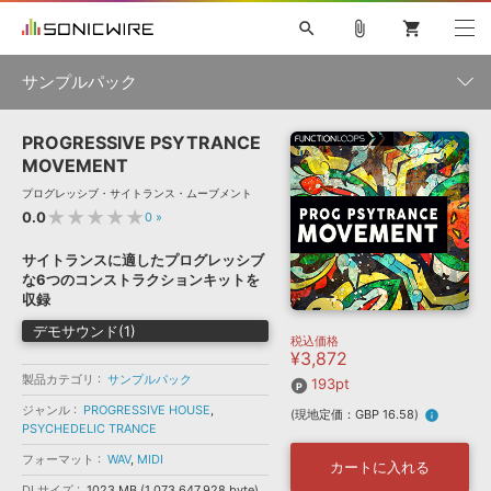
search
attach_file
shopping_cart
サンプルパック
PROGRESSIVE PSYTRANCE
初音ミク NT
鏡音リン・レン V4X
巡音ルカ V4X
MEIKO V3
製品一覧
ソフト音源 »
MOVEMENT
KAITO V3
VOCALOID
TOONTRACK
SPITFIRE AUDIO
プログレッシブ・サイトランス・ムーブメント
VIENNA
EZ DRUMMER 3
SERUM
ライセンスフリーBGM
★★★★★
0.0
0
»
プラグイン・エフェクト »
サンプルパックを試そう
ボーカル抜き出し
DUBSTEP
ジャンル
キャンペーン »
サイトランスに適したプログレッシブ
ELECTRONICA
EDM
TRANCE
MUTANT
ROUTER.FM
な6つのコンストラクションキットを
SONOCA
サンプルパック »
収録
特集 »
製品サポート情報 »
メーカー
デモサウンド(1)
税込価格
ソフト音源
プラグイン・エフェクト
サンプルパック
¥3,872
ソフトウェア／ツール »
ニュースレター »
製品カテゴリ
サンプルパック
DTMガイド »
193pt
ソフトウェア／ツール
DAW
効果音
BGM
音楽カード
製作サービス
フォーマット
ジャンル
PROGRESSIVE HOUSE
,
(現地定価：GBP 16.58)
info
DAW »
PSYCHEDELIC TRANCE
SONICWIREブログ »
FAQ »
フォーマット
WAV
,
MIDI
楽曲配信流通
サービス
カートに入れる
ランキング
DLサイズ
1023 MB (1,073,647,928 byte)