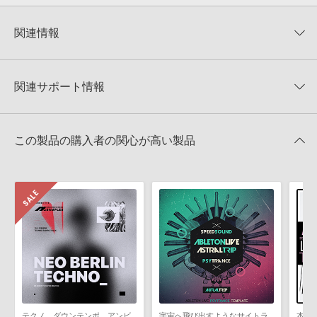
KONTAKTフォーマットについて：
サンプルパック製品の
★5
0%
KONTAKTフォーマットは、
製品版KONTAKT（別売）
に読み込ん
関連情報
★4
0%
でお使いいただけます。無償版のKONTAKT PLAYERではお使いい
★3
0%
ただけませんので、ご注意ください。また、「ライブラリ・タブ」
Function Loops 製品一覧
★2
0%
への表示にも対応しておりません。
★1
0%
関連サポート情報
PROGRESSIVE PSYTRANCE MOVEMENTのサポート情報
4GBを超えるデータに関するご注意：
FAT32でフォーマットされた
HDDには、1ファイル4GBを超えるデータを格納することができま
レビューをもっと見る »
せん。データ容量が4GBを超えるダウンロード製品をご購入いただ
MIDI形式サンプルパックの追加方法
きます際には、NTFSやHFS＋でフォーマットされたHDDをご用意
この製品の購入者の関心が高い製品
いただく必要がございます。
2022.06.06
製品の購入手続き完了後、受注確認メールとシリアルナンバーをお
マークのついた情報は、該当する製品のご購入ユーザー様専用となって
知らせするメールの2通が送信されます。メールに記載されており
おります。ご覧頂くには、該当する製品をご購入頂く必要がございます。
ます説明に沿って、製品のダウンロード／導入を行って下さい。
サンプルパック製品には、原則として日本語版操作マニュアルをご
PROGRESSIVE PSYTRANCE MOVEMENTのサポート情報
用意しておりません。ご購入後のご不明点や詳細に関するお問い合
わせなどは
テクニカルサポート
までご連絡ください。
デモソングは、製品収録サウンドを使ってできることを紹介するた
めのデモンストレーション用の楽曲です。原則として、デモソング
そのものをお使いいただくことはできません。また、デモソングを
構成する全てのサウンドが、サンプルパックに含まれていることを
テクノ、ダウンテンポ、アンビ
宇宙へ飛び出すようなサイトラ
本格