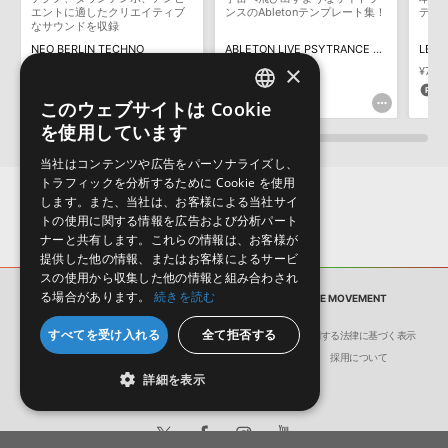
保証するものではありません。
エントに適したクリエイティブ
ンスのAbletonテンプレート集！
ディ
なサウンドを収録
ダウンロード製品という性質上、一切の返品・返金はお受け付け致
NEO BERLIN TECHNO
ABLETON LIVE PSYTRANCE TEMPLATE ASTRAL TRIP
LET 
しかねます。
×
¥6,369
¥4,458(30%OFF)
¥2,332
¥7,71
133pt
116pt
2
このウェブサイトは Cookie
ENGLISH
を使用しています
JAPANESE
当社はコンテンツや広告をパーソナライズし、
トラフィックを分析するために Cookie を使用
します。また、当社は、お客様による当社サイ
トの使用に関する情報を広告および分析パート
ナーと共有します。これらの情報は、お客様が
提供した他の情報、またはお客様によるサービ
スの使用から収集した他の情報と組み合わされ
る場合があります。
続きを読む
サンプルパック
PROGRESSIVE PSYTRANCE MOVEMENT
すべてを受け入れる
全て拒否する
会社概要
環境保護（CSR）への取り組み
特定商取引に関する法律に基づく表示
サイト動作環境
利用規約
個人情報の保護について
採用について
詳細を表示