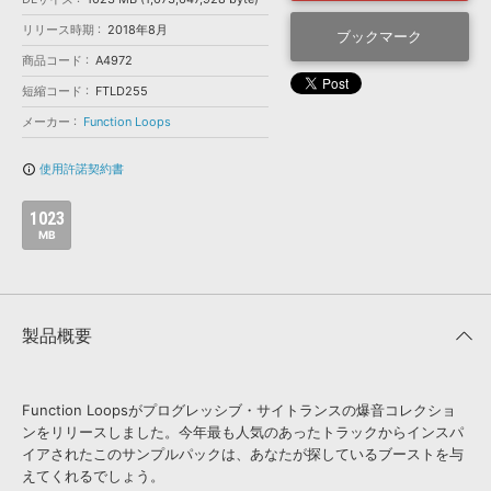
効果音 »
お問い合わせ »
リリース時期
2018年8月
無償のサウンド
管理ソフト
ブックマーク
商品コード
A4972
BGM »
短縮コード
FTLD255
次世代型
ボーカル・エディタ
メーカー
Function Loops
APS
映像のBGM・
セリフを音声分離
使用許諾契約書
info_outline
1023
SLS
音素材の制作・
ライセンス提供
MB
製品概要
Function Loopsがプログレッシブ・サイトランスの爆音コレクショ
ンをリリースしました。今年最も人気のあったトラックからインスパ
イアされたこのサンプルパックは、あなたが探しているブーストを与
えてくれるでしょう。