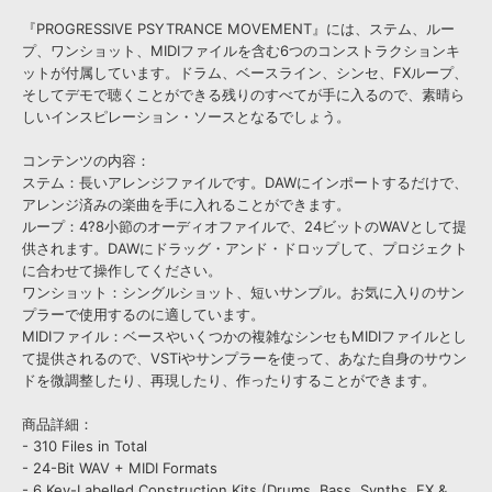
『PROGRESSIVE PSYTRANCE MOVEMENT』には、ステム、ルー
プ、ワンショット、MIDIファイルを含む6つのコンストラクションキ
ットが付属しています。ドラム、ベースライン、シンセ、FXループ、
そしてデモで聴くことができる残りのすべてが手に入るので、素晴ら
しいインスピレーション・ソースとなるでしょう。
コンテンツの内容：
ステム：長いアレンジファイルです。DAWにインポートするだけで、
アレンジ済みの楽曲を手に入れることができます。
ループ：4?8小節のオーディオファイルで、24ビットのWAVとして提
供されます。DAWにドラッグ・アンド・ドロップして、プロジェクト
に合わせて操作してください。
ワンショット：シングルショット、短いサンプル。お気に入りのサン
プラーで使用するのに適しています。
MIDIファイル：ベースやいくつかの複雑なシンセもMIDIファイルとし
て提供されるので、VSTiやサンプラーを使って、あなた自身のサウン
ドを微調整したり、再現したり、作ったりすることができます。
商品詳細：
- 310 Files in Total
- 24-Bit WAV + MIDI Formats
- 6 Key-Labelled Construction Kits (Drums, Bass, Synths, FX &