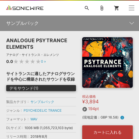
search
attach_file
shopping_cart
サンプルパック
ANALOGUE PSYTRANCE
初音ミク NT
鏡音リン・レン V4X
巡音ルカ V4X
MEIKO V3
製品一覧
ソフト音源 »
ELEMENTS
KAITO V3
VOCALOID
TOONTRACK
SPITFIRE AUDIO
アナログ・サイトランス・エレメンツ
VIENNA
EZ DRUMMER 3
SERUM
ライセンスフリーBGM
★★★★★
0.0
0
»
プラグイン・エフェクト »
サンプルパックを試そう
ボーカル抜き出し
DUBSTEP
ジャンル
キャンペーン »
サイトランスに適したアナログサウン
ELECTRONICA
EDM
TRANCE
MUTANT
ROUTER.FM
ドを中心に構築されたサウンドを収録
SONOCA
サンプルパック »
特集 »
デモサウンド(1)
製品サポート情報 »
メーカー
税込価格
ソフト音源
プラグイン・エフェクト
サンプルパック
¥3,894
ソフトウェア／ツール »
製品カテゴリ
サンプルパック
ニュースレター »
DTMガイド »
194pt
ソフトウェア／ツール
DAW
効果音
BGM
ジャンル
PSYCHEDELIC TRANCE
音楽カード
製作サービス
フォーマット
(現地定価：GBP 16.58)
info
フォーマット
WAV
DAW »
SONICWIREブログ »
FAQ »
DLサイズ
1006 MB (1,055,723,103 byte)
楽曲配信流通
サービス
カートに入れる
リリース時期
ランキング
2018年8月