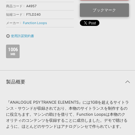
効果音 »
お問い合わせ »
商品コード
A4957
無償のサウンド
管理ソフト
ブックマーク
短縮コード
FTLD240
BGM »
メーカー
Function Loops
次世代型
ボーカル・エディタ
使用許諾契約書
info_outline
APS
映像のBGM・
セリフを音声分離
1006
MB
SLS
音素材の制作・
ライセンス提供
製品概要
『ANALOGUE PSYTRANCE ELEMENTS』には1GBを超えるサイトラ
ンス・サウンドが収録されており、本物のサイトランスを制作するの
に役立ちます。マシンの助けを借りて、Function Loopsは本物のク
オリティのコンテンツを収録することに成功しました。デモで聴ける
ように、ほとんどのサウンドはアナログシンセで作られています。