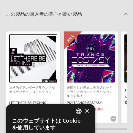
★3
0%
ただけませんので、ご注意ください。また、「ライブラリ・タブ」
Function Loops 製品一覧
★2
0%
への表示にも対応しておりません。
★1
0%
この製品の購入者の関心が高い製品
4GBを超えるデータに関するご注意：
FAT32でフォーマットされた
HDDには、1ファイル4GBを超えるデータを格納することができま
レビューをもっと見る »
せん。データ容量が4GBを超えるダウンロード製品をご購入いただ
きます際には、NTFSやHFS＋でフォーマットされたHDDをご用意
いただく必要がございます。
製品の購入手続き完了後、受注確認メールとシリアルナンバーをお
知らせするメールの2通が送信されます。メールに記載されており
ます説明に沿って、製品のダウンロード／導入を行って下さい。
サンプルパック製品には、原則として日本語版操作マニュアルをご
用意しておりません。ご購入後のご不明点や詳細に関するお問い合
わせなどは
テクニカルサポート
までご連絡ください。
本格的でアンダーグラウンドな
恍惚とした世界に巻き込むサイ
デモソングは、製品収録サウンドを使ってできることを紹介するた
ディープテクノコレクション
トランスのコンストラクション
めのデモンストレーション用の楽曲です。原則として、デモソング
キット集！
¥3,12
そのものをお使いいただくことはできません。また、デモソングを
1
LET THERE BE TECHNO
PSYTRANCE ECSTASY
構成する全てのサウンドが、サンプルパックに含まれていることを
×
¥7,744
¥3,322
¥1,661(50%OFF)
保証するものではありません。
232pt
83pt
このウェブサイトは Cookie
ENGLISH
ダウンロード製品という性質上、一切の返品・返金はお受け付け致
を使用しています
しかねます。
JAPANESE