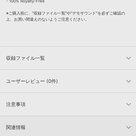
- 100% Royalty-Free
※ご購入前に、"収録ファイル一覧"や"デモサウンド"を必ずご確認の
上、お買い間違えのないようご注意ください。
収録ファイル一覧
ユーザーレビュー (0件)
収録ファイル一覧
平均評価
0
★★★★★
注意事項
0
件の評価
KONTAKTフォーマットについて：
サンプルパック製品の
★5
0%
KONTAKTフォーマットは、
製品版KONTAKT（別売）
に読み込ん
関連情報
★4
0%
でお使いいただけます。無償版のKONTAKT PLAYERではお使いい