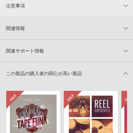
★★★★★
注意事項
0
件の評価
KONTAKTフォーマットについて：
サンプルパック製品の
★5
0%
KONTAKTフォーマットは、
製品版KONTAKT（別売）
に読み込ん
関連情報
★4
0%
でお使いいただけます。無償版のKONTAKT PLAYERではお使いい
★3
0%
ただけませんので、ご注意ください。また、「ライブラリ・タブ」
PRIME LOOPS 製品一覧
★2
0%
への表示にも対応しておりません。
★1
0%
関連サポート情報
CRATES & BREAKSのサポート情報
4GBを超えるデータに関するご注意：
FAT32でフォーマットされた
HDDには、1ファイル4GBを超えるデータを格納することができま
レビューをもっと見る »
せん。データ容量が4GBを超えるダウンロード製品をご購入いただ
Reason Studios社「Reason」及び関連ソフトでのプリセット追
きます際には、NTFSやHFS＋でフォーマットされたHDDをご用意
この製品の購入者の関心が高い製品
加方法
いただく必要がございます。
2022.06.06
製品の購入手続き完了後、受注確認メールとシリアルナンバーをお
知らせするメールの2通が送信されます。メールに記載されており
マークのついた情報は、該当する製品のご購入ユーザー様専用となって
ます説明に沿って、製品のダウンロード／導入を行って下さい。
おります。ご覧頂くには、該当する製品をご購入頂く必要がございます。
サンプルパック製品には、原則として日本語版操作マニュアルをご
用意しておりません。ご購入後のご不明点や詳細に関するお問い合
CRATES & BREAKSのサポート情報
わせなどは
テクニカルサポート
までご連絡ください。
デモソングは、製品収録サウンドを使ってできることを紹介するた
めのデモンストレーション用の楽曲です。原則として、デモソング