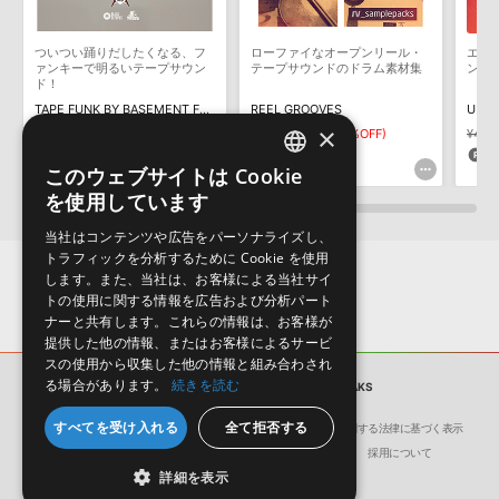
そのものをお使いいただくことはできません。また、デモソングを
構成する全てのサウンドが、サンプルパックに含まれていることを
ついつい踊りだしたくなる、フ
ローファイなオープンリール・
エッ
保証するものではありません。
ァンキーで明るいテープサウン
テープサウンドのドラム素材集
ンプ
ド！
ダウンロード製品という性質上、一切の返品・返金はお受け付け致
TAPE FUNK BY BASEMENT FREAKS
REEL GROOVES
ULTR
しかねます。
×
¥6,303
¥2,521(60%OFF)
¥3,817
¥2,671(30%OFF)
¥4,7
126pt
80pt
9
このウェブサイトは Cookie
ENGLISH
を使用しています
JAPANESE
当社はコンテンツや広告をパーソナライズし、
トラフィックを分析するために Cookie を使用
します。また、当社は、お客様による当社サイ
トの使用に関する情報を広告および分析パート
ナーと共有します。これらの情報は、お客様が
提供した他の情報、またはお客様によるサービ
スの使用から収集した他の情報と組み合わされ
る場合があります。
続きを読む
サンプルパック
CRATES & BREAKS
すべてを受け入れる
全て拒否する
会社概要
環境保護（CSR）への取り組み
特定商取引に関する法律に基づく表示
サイト動作環境
利用規約
個人情報の保護について
採用について
詳細を表示