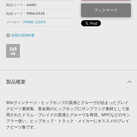
効果音 »
商品コード
A4461
お問い合わせ »
無償のサウンド
管理ソフト
ブックマーク
短縮コード
PRMLD528
BGM »
メーカー
PRIME LOOPS
次世代型
ボーカル・エディタ
使用許諾契約書
info_outline
APS
映像のBGM・
セリフを音声分離
569
MB
SLS
音素材の制作・
ライセンス提供
製品概要
90sヴィンテージ・ヒップホップの質感とグルーヴが詰まったブレイ
クビーツ素材集。黄金期のヒップホップにサンプリング素材として使
用されたドラム・ブレイクの質感とグルーヴを再現。MPCなどのサン
プラー使い、ヒップホップ・トラック・メイカーにオススメのブレイ
クビーツ集です。