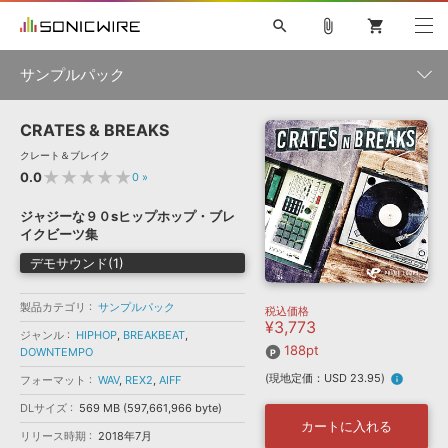
search
attach_file
shopping_cart
サンプルパック
CRATES & BREAKS
初音ミク NT
鏡音リン・レン V4X
巡音ルカ V4X
MEIKO V3
製品一覧
ソフト音源 »
クレート＆ブレイク
KAITO V3
VOCALOID
TOONTRACK
SPITFIRE AUDIO
★★★★★
0.0
0
»
VIENNA
EZ DRUMMER 3
SERUM
ライセンスフリーBGM
プラグイン・エフェクト »
サンプルパックを試そう
ボーカル抜き出し
DUBSTEP
ジャンル
ジャジーな９０sヒップホップ・ブレ
キャンペーン »
イクビーツ集
ELECTRONICA
EDM
TRANCE
MUTANT
ROUTER.FM
デモサウンド(1)
SONOCA
サンプルパック »
特集 »
製品サポート情報 »
メーカー
製品カテゴリ
サンプルパック
税込価格
ソフト音源
プラグイン・エフェクト
サンプルパック
¥3,773
ソフトウェア／ツール »
ジャンル
HIPHOP
,
BREAKBEAT
,
ニュースレター »
DTMガイド »
188pt
DOWNTEMPO
ソフトウェア／ツール
DAW
効果音
BGM
音楽カード
製作サービス
フォーマット
(現地定価：USD 23.95)
info
フォーマット
WAV
,
REX2
,
AIFF
DAW »
SONICWIREブログ »
FAQ »
DLサイズ
569 MB (597,661,966 byte)
楽曲配信流通
サービス
カートに入れる
リリース時期
2018年7月
ランキング