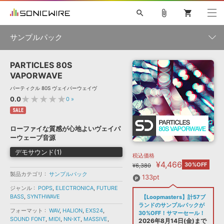
search
attach_file
shopping_cart
サンプルパック
PARTICLES 80S
初音ミク NT
鏡音リン・レン V4X
巡音ルカ V4X
MEIKO V3
製品一覧
ソフト音源 »
VAPORWAVE
KAITO V3
VOCALOID
TOONTRACK
SPITFIRE AUDIO
パーティクル 80S ヴェイパーウェイヴ
VIENNA
EZ DRUMMER 3
SERUM
ライセンスフリーBGM
★★★★★
0.0
0
»
プラグイン・エフェクト »
サンプルパックを試そう
ボーカル抜き出し
DUBSTEP
ジャンル
キャンペーン »
SALE
ELECTRONICA
EDM
TRANCE
MUTANT
ROUTER.FM
ローファイな質感が心地よいヴェイパ
SONOCA
サンプルパック »
ーウェーブ音源
特集 »
製品サポート情報 »
メーカー
デモサウンド(1)
税込価格
ソフト音源
プラグイン・エフェクト
サンプルパック
¥4,466
ソフトウェア／ツール »
30%OFF
¥6,380
ニュースレター »
DTMガイド »
製品カテゴリ
サンプルパック
ソフトウェア／ツール
DAW
効果音
BGM
133pt
音楽カード
製作サービス
フォーマット
ジャンル
POPS
,
ELECTRONICA
,
FUTURE
DAW »
BASS
,
SYNTHWAVE
【Loopmasters】計57ブ
SONICWIREブログ »
FAQ »
ランドのサンプルパックが
楽曲配信流通
サービス
フォーマット
WAV
,
HALION
,
EXS24
,
30%OFF！サマーセール！
SOUND FONT
,
MIDI
,
NN-XT
,
MASSIVE
,
ランキング
2026年8月14日(金)まで