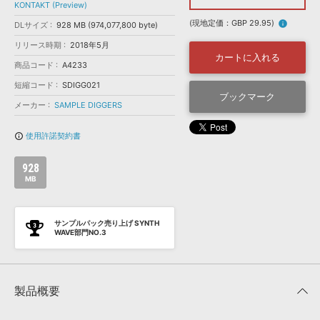
効果音 »
KONTAKT (Preview)
お問い合わせ »
無償のサウンド
管理ソフト
(現地定価：GBP 29.95)
info
DLサイズ
928 MB (974,077,800 byte)
BGM »
リリース時期
2018年5月
カートに入れる
商品コード
A4233
次世代型
ボーカル・エディタ
短縮コード
SDIGG021
ブックマーク
メーカー
SAMPLE DIGGERS
APS
映像のBGM・
セリフを音声分離
使用許諾契約書
info_outline
SLS
音素材の制作・
ライセンス提供
928
MB
サンプルパック売り上げ SYNTH
WAVE部門NO.3
製品概要