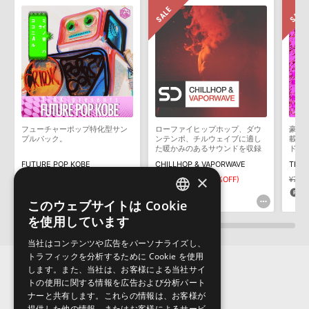
ます説明に沿って、製品のダウンロード／導入を行って下さい。
2022.06.06
サンプルパック製品には、原則として日本語版操作マニュアルをご
MIDI形式サンプルパックの追加方法
用意しておりません。ご購入後のご不明点や詳細に関するお問い合
2022.06.06
わせなどは
テクニカルサポート
までご連絡ください。
デモソングは、製品収録サウンドを使ってできることを紹介するた
Reason Studios社「Reason」及び関連ソフトでのプリセット追
めのデモンストレーション用の楽曲です。原則として、デモソング
加方法
そのものをお使いいただくことはできません。また、デモソングを
2022.06.06
構成する全てのサウンドが、サンプルパックに含まれていることを
フューチャーポップ特化型サン
ローファイヒップホップ、ダウ
豪華
保証するものではありません。
プルパック。
ンテンポ、チルウェイブに適し
載！
Native Instruments社「Massive」のプリセット追加方法
た暖かみのあるサウンドを収録
ドラ
ダウンロード製品という性質上、一切の返品・返金はお受け付け致
FUTURE POP KOBE
CHILLHOP & VAPORWAVE
2022.05.25
しかねます。
×
¥4,675
¥3,817
¥2,671(30%OFF)
¥7,4
140pt
80pt
2
マークのついた情報は、該当する製品のご購入ユーザー様専用となって
このウェブサイトは Cookie
ENGLISH
おります。ご覧頂くには、該当する製品をご購入頂く必要がございます。
を使用しています
JAPANESE
PARTICLES 80S VAPORWAVEのサポート情報
当社はコンテンツや広告をパーソナライズし、
トラフィックを分析するために Cookie を使用
します。また、当社は、お客様による当社サイ
トの使用に関する情報を広告および分析パート
ナーと共有します。これらの情報は、お客様が
提供した他の情報、またはお客様によるサービ