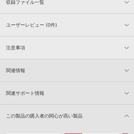
収録ファイル一覧
ユーザーレビュー (0件)
収録ファイル一覧
平均評価
0
★★★★★
注意事項
0
件の評価
KONTAKTフォーマットについて：
サンプルパック製品の
★5
0%
KONTAKTフォーマットは、
製品版KONTAKT（別売）
に読み込ん
関連情報
★4
0%
でお使いいただけます。無償版のKONTAKT PLAYERではお使いい
★3
0%
ただけませんので、ご注意ください。また、「ライブラリ・タブ」
【Loopmasters】計57ブランドのサンプルパックが30%OFF！サ
★2
0%
への表示にも対応しておりません。
マーセール！
★1
0%
関連サポート情報
4GBを超えるデータに関するご注意：
FAT32でフォーマットされた
SAMPLE DIGGERS 製品一覧
HDDには、1ファイル4GBを超えるデータを格納することができま
レビューをもっと見る »
せん。データ容量が4GBを超えるダウンロード製品をご購入いただ
PARTICLES 80S VAPORWAVEのサポート情報
Steinberg社「HALion」のプリセット追加方法
きます際には、NTFSやHFS＋でフォーマットされたHDDをご用意
この製品の購入者の関心が高い製品
いただく必要がございます。
2022.06.06
製品の購入手続き完了後、受注確認メールとシリアルナンバーをお
Apple社「EXS24」「Sampler」のサンプルパック追加方法
知らせするメールの2通が送信されます。メールに記載されており