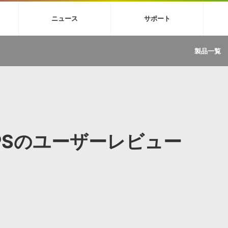
4X
巡音ルカ V4X
MEIKO V3
KAITO V3
VOCALOID
TOONTRA
ニュース
サポート
イセンスフリーBGM
サンプルパックを試そう
ボーカル抜き出し
DU
FAQ »
イン・エフェクト »
イド »
サンプルパック »
ニュースレター »
TRANCE
MUTANT
ROUTER.FM
SONOCA
製品一覧
サウンド素材の効率的な一元管理
ュージシャン向けの楽曲配信流通サ
Piapro Studio / Vocaloid4関連
イン・エフェクト
サンプルパック
ソフトウェア／ツール
DA
償ソフトウェア
者ガイド
製品一覧
バックナンバー一覧
初音ミク V4X関連
ュー一覧
パックを体験してみよう
ジャンル
購読のお申し込み
EZdrummer 3関連
一覧
メーカー
VIENNA関連
ンガー・ラインナップ
グ
フォーマット
イセンシング・サービス
オンラインストアガイド
ランキング
プロセッシング・サービス
ヘルプ
や要件に応じたBGM/効果音の新
クを試そう！
OOPSのユーザーレビュー
ライセンス提供
BGM »
»
製品一覧
ジャンル
メーカー
ランキング
グ
シングルBGM
効果音