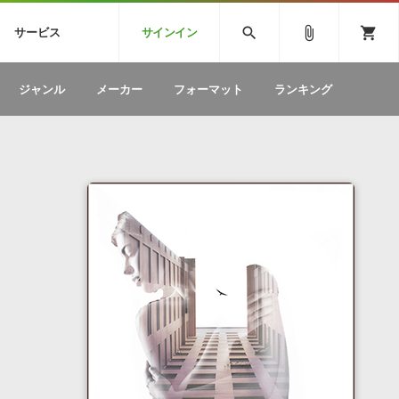
CK
SPITFIRE AUDIO
VIENNA
search
attach_file
shopping_cart
サービス
サインイン
BSTEP
ELECTRONICA
EDM
ソフトウェア／ツール »
SONICWIREブログ »
お問い合わせ »
ジャンル
メーカー
フォーマット
ランキング
のための無
ボーカルパートの制作が自由自在な、次世代
W
効果音
BGM
型ボーカル・エディタ
製品一覧
テクニカルサポート窓口
カテゴリ
製品購入前のご質問・ご相談
メーカー
ランキング