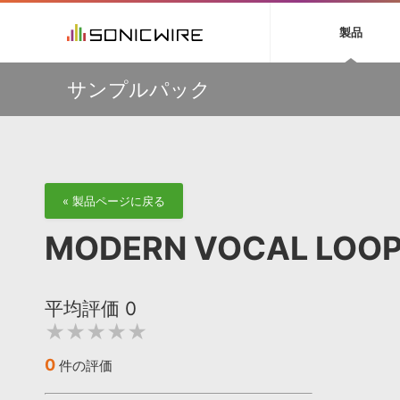
初音ミク NT
鏡音リン・レン V
製品
EZ DRUMMER 3
SERUM
ラ
ソフト音源 »
キャンペーン »
製品サポート情報 »
プラグ
特集 »
DTMガ
サンプルパック
音楽ダウンロードカード製作サービス
独立系ミ
ソフト音源
プラグ
製品一覧
【50％OFF】Soundiron 期間限定セール！人気のクワイ
VOCALOID4 ENGINE製品サポート
製品一覧
特集一覧
DTM初心
ービス
ヤ音源、ストリングス音源が特別価格！
EZ DRUMMER ENGINE製品サポート
楽器＆カテゴリ
カテゴリ
インタビ
サンプル
Audiomodern Summer Sale！全製品35％OFF！
KONTAKT PLAYER 5製品サポート
メーカー
メーカー
TIPS記事
万物を創造するシンセ『Avenger 2』や拡張音源が
VIENNA INSTRUMENTS製品サポート
バーチャルシ
33％OFF！Vengeance Soundサマーセール！
エンジン
ランキン
APS
SLS
サウンド・ラ
【AudioThing】古典的なラテン・サウンドを収録した
« 製品ページに戻る
ランキング
『LATIN PERCUSSION』が51％OFF！
オーディオ・
BGMやセリフの抽出・削除を実現する音声
製品の仕様
【HEAVYOCITY】サマーセール Reloaded！シネマティ
サンプルパッ
MODERN VOCAL L
分離サービス
規制作・
ック音源 / エフェクト最大75%OFF！
DAW »
効果音 
平均評価
0
Ableton Live
製品一覧
★★★★★
Bitwig
カテゴリ
Cubase
メーカー
0
件の評価
FL Studio
ランキン
SoundBridge
シングル