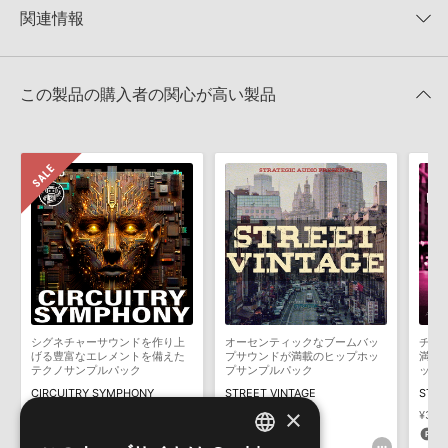
★5
0%
KONTAKTフォーマットは、
製品版KONTAKT（別売）
に読み込ん
関連情報
★4
0%
でお使いいただけます。無償版のKONTAKT PLAYERではお使いい
★3
0%
ただけませんので、ご注意ください。また、「ライブラリ・タブ」
【Loopmasters】計57ブランドのサンプルパックが30%OFF！サ
★2
0%
への表示にも対応しておりません。
マーセール！
★1
0%
この製品の購入者の関心が高い製品
4GBを超えるデータに関するご注意：
FAT32でフォーマットされた
SOUL RUSH RECORDS 製品一覧
HDDには、1ファイル4GBを超えるデータを格納することができま
レビューをもっと見る »
せん。データ容量が4GBを超えるダウンロード製品をご購入いただ
きます際には、NTFSやHFS＋でフォーマットされたHDDをご用意
いただく必要がございます。
製品の購入手続き完了後、受注確認メールとシリアルナンバーをお
知らせするメールの2通が送信されます。メールに記載されており
ます説明に沿って、製品のダウンロード／導入を行って下さい。
サンプルパック製品には、原則として日本語版操作マニュアルをご
用意しておりません。ご購入後のご不明点や詳細に関するお問い合
わせなどは
テクニカルサポート
までご連絡ください。
シグネチャーサウンドを作り上
オーセンティックなブームバッ
チル
デモソングは、製品収録サウンドを使ってできることを紹介するた
げる豊富なエレメントを備えた
プサウンドが満載のヒップホッ
満載
めのデモンストレーション用の楽曲です。原則として、デモソング
テクノサンプルパック
プサンプルパック
ック
そのものをお使いいただくことはできません。また、デモソングを
CIRCUITRY SYMPHONY
STREET VINTAGE
STRE
構成する全てのサウンドが、サンプルパックに含まれていることを
×
¥4,235
¥2,964(30%OFF)
¥5,841
¥3,8
保証するものではありません。
88pt
292pt
1