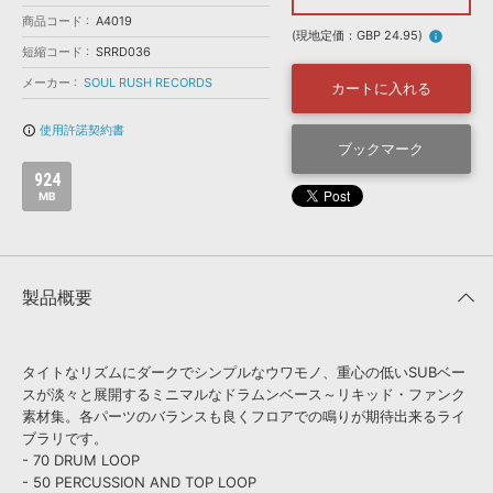
効果音 »
商品コード
お問い合わせ »
A4019
無償のサウンド
管理ソフト
(現地定価：GBP 24.95)
info
短縮コード
SRRD036
BGM »
メーカー
SOUL RUSH RECORDS
カートに入れる
次世代型
ボーカル・エディタ
使用許諾契約書
info_outline
ブックマーク
APS
映像のBGM・
セリフを音声分離
924
MB
SLS
音素材の制作・
ライセンス提供
製品概要
タイトなリズムにダークでシンプルなウワモノ、重心の低いSUBベー
スが淡々と展開するミニマルなドラムンベース～リキッド・ファンク
素材集。各パーツのバランスも良くフロアでの鳴りが期待出来るライ
ブラリです。
- 70 DRUM LOOP
- 50 PERCUSSION AND TOP LOOP