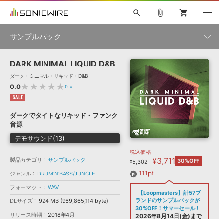
search
attach_file
shopping_cart
サンプルパック
DARK MINIMAL LIQUID D&B
初音ミク NT
鏡音リン・レン V4X
巡音ルカ V4X
MEIKO V3
製品一覧
ソフト音源 »
ダーク・ミニマル・リキッド・D&B
KAITO V3
VOCALOID
TOONTRACK
SPITFIRE AUDIO
★★★★★
0.0
0
»
VIENNA
EZ DRUMMER 3
SERUM
ライセンスフリーBGM
SALE
プラグイン・エフェクト »
サンプルパックを試そう
ボーカル抜き出し
DUBSTEP
ジャンル
キャンペーン »
ダークでタイトなリキッド・ファンク
ELECTRONICA
EDM
TRANCE
MUTANT
ROUTER.FM
音源
SONOCA
サンプルパック »
特集 »
デモサウンド(13)
製品サポート情報 »
メーカー
税込価格
ソフト音源
プラグイン・エフェクト
サンプルパック
¥3,711
製品カテゴリ
ソフトウェア／ツール »
サンプルパック
30%OFF
¥5,302
ニュースレター »
DTMガイド »
ソフトウェア／ツール
DAW
効果音
BGM
111pt
ジャンル
DRUM'N'BASS/JUNGLE
音楽カード
製作サービス
フォーマット
フォーマット
WAV
DAW »
【Loopmasters】計57ブ
SONICWIREブログ »
FAQ »
ランドのサンプルパックが
DLサイズ
924 MB (969,865,114 byte)
楽曲配信流通
サービス
30%OFF！サマーセール！
リリース時期
2018年4月
ランキング
2026年8月14日(金)まで