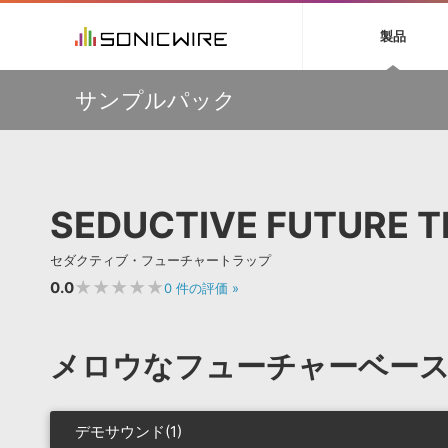
初音ミク NT
鏡音リン・レン V
製品
EZ DRUMMER 3
SERUM
ラ
ソフト音源 »
キャンペーン »
製品サポート情報 »
プラグ
特集 »
DTMガ
サンプルパック
音楽ダウンロードカード製作サービス
独立系ミ
ソフト音源
プラグ
製品一覧
【VSL】ミュートを装着して収録された、しっとりと美し
VOCALOID4 ENGINE製品サポート
製品一覧
特集一覧
DTM初心
ービス
いソロ・ストリングス音源がセール中！
EZ DRUMMER ENGINE製品サポート
楽器＆カテゴリ
カテゴリ
インタビ
サンプル
【W.A. Production】サマーセール！最大85％OFF
KONTAKT PLAYER 5製品サポート
メーカー
メーカー
TIPS記事
【W.A. Production】Synthwave をフィーチャーした
VIENNA INSTRUMENTS製品サポート
バーチャルシ
IMPERFECT用プリセットパックが49％OFF
エンジン
ランキン
APS
SLS
SEDUCTIVE FUTURE 
サウンド・ラ
【MAAT】R128のラウドネス、DRiなどを自動的に測定す
ランキング
る唯一のソフトウェア『DROffline MkII』
オーディオ・
BGMやセリフの抽出・削除を実現する音声
製品の仕様
【Excite Audio】サマーセール！「bloomシリーズ」な
サンプルパッ
セダクティブ・フューチャートラップ
分離サービス
規制作・
ど、対象の製品が最大57%OFF
★★★★★
0.0
0
件の評価
»
DAW »
効果音 
Ableton Live
製品一覧
メロウなフューチャーベー
Bitwig
カテゴリ
Cubase
メーカー
FL Studio
ランキン
デモサウンド(1)
SoundBridge
シングル