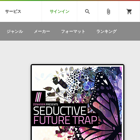
CK
SPITFIRE AUDIO
VIENNA
search
attach_file
shopping_cart
サービス
サインイン
BSTEP
ELECTRONICA
EDM
ソフトウェア／ツール »
SONICWIREブログ »
お問い合わせ »
ジャンル
メーカー
フォーマット
ランキング
のための無
ボーカルパートの制作が自由自在な、次世代
W
効果音
BGM
型ボーカル・エディタ
製品一覧
テクニカルサポート窓口
カテゴリ
製品購入前のご質問・ご相談
メーカー
ランキング