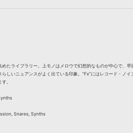
めたライブラリー。上モノはメロウで幻想的なものが中心で、早回し
らしいニュアンスがよく出ている印象。“Fx”にはレコード・ノ
ます。
Synths
ussion, Snares, Synths