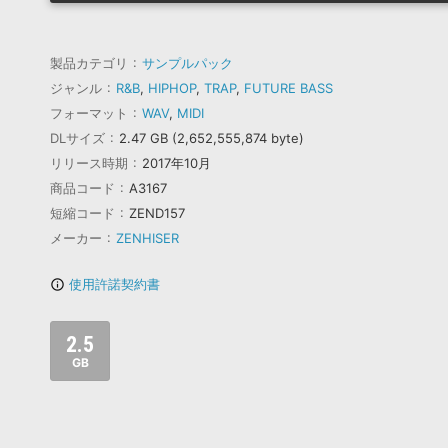
製品カテゴリ
サンプルパック
ジャンル
R&B
,
HIPHOP
,
TRAP
,
FUTURE BASS
フォーマット
WAV
,
MIDI
DLサイズ
2.47 GB (2,652,555,874 byte)
リリース時期
2017年10月
商品コード
A3167
短縮コード
ZEND157
メーカー
ZENHISER
使用許諾契約書
info_outline
2.5
GB