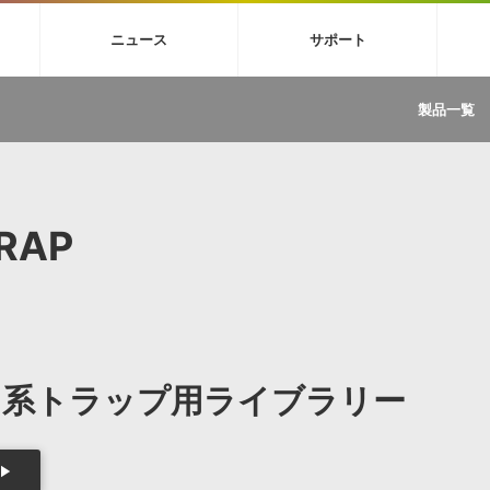
4X
巡音ルカ V4X
MEIKO V3
KAITO V3
VOCALOID
TOONTRA
ニュース
サポート
イセンスフリーBGM
サンプルパックを試そう
ボーカル抜き出し
DU
FAQ »
イン・エフェクト »
イド »
サンプルパック »
ニュースレター »
TRANCE
MUTANT
ROUTER.FM
SONOCA
製品一覧
サウンド素材の効率的な一元管理
ュージシャン向けの楽曲配信流通サ
Piapro Studio / Vocaloid4関連
イン・エフェクト
サンプルパック
ソフトウェア／ツール
DA
償ソフトウェア
者ガイド
製品一覧
バックナンバー一覧
初音ミク V4X関連
ュー一覧
パックを体験してみよう
ジャンル
購読のお申し込み
EZdrummer 3関連
一覧
メーカー
VIENNA関連
ンガー・ラインナップ
グ
フォーマット
TRAP
イセンシング・サービス
オンラインストアガイド
ランキング
プロセッシング・サービス
ヘルプ
や要件に応じたBGM/効果音の新
クを試そう！
ライセンス提供
BGM »
»
製品一覧
ス系トラップ用ライブラリー
ジャンル
メーカー
ランキング
グ
シングルBGM
効果音