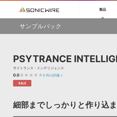
初音ミク NT
鏡音リン・レン V
製品
EZ DRUMMER 3
SERUM
ラ
ソフト音源 »
キャンペーン »
製品サポート情報 »
プラグ
特集 »
DTMガ
サンプルパック
音楽ダウンロードカード製作サービス
独立系ミ
ソフト音源
プラグ
製品一覧
【50％OFF】Soundiron 期間限定セール！人気のクワイ
VOCALOID4 ENGINE製品サポート
製品一覧
特集一覧
DTM初心
ービス
ヤ音源、ストリングス音源が特別価格！
EZ DRUMMER ENGINE製品サポート
楽器＆カテゴリ
カテゴリ
インタビ
サンプル
Audiomodern Summer Sale！全製品35％OFF！
KONTAKT PLAYER 5製品サポート
メーカー
メーカー
TIPS記事
万物を創造するシンセ『Avenger 2』や拡張音源が
VIENNA INSTRUMENTS製品サポート
バーチャルシ
33％OFF！Vengeance Soundサマーセール！
エンジン
ランキン
APS
SLS
PSYTRANCE INTELLI
サウンド・ラ
【AudioThing】古典的なラテン・サウンドを収録した
ランキング
『LATIN PERCUSSION』が51％OFF！
オーディオ・
BGMやセリフの抽出・削除を実現する音声
製品の仕様
【HEAVYOCITY】サマーセール Reloaded！シネマティ
サンプルパッ
サイトランス・インテリジェンス
分離サービス
規制作・
ック音源 / エフェクト最大75%OFF！
★★★★★
0.0
0
件の評価
»
DAW »
効果音 
SALE
Ableton Live
製品一覧
Bitwig
カテゴリ
細部までしっかりと作り込
Cubase
メーカー
FL Studio
ランキン
SoundBridge
シングル