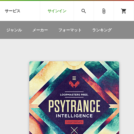
CK
SPITFIRE AUDIO
VIENNA
search
attach_file
shopping_cart
サービス
サインイン
BSTEP
ELECTRONICA
EDM
ソフトウェア／ツール »
SONICWIREブログ »
お問い合わせ »
ジャンル
メーカー
フォーマット
ランキング
のための無
ボーカルパートの制作が自由自在な、次世代
W
効果音
BGM
型ボーカル・エディタ
製品一覧
テクニカルサポート窓口
カテゴリ
製品購入前のご質問・ご相談
メーカー
ランキング