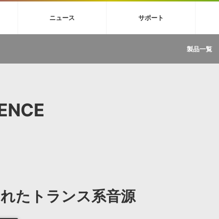
4X
巡音ルカ V4X
MEIKO V3
KAITO V3
VOCALOID
TOONTRA
ニュース
サポート
イセンスフリーBGM
サンプルパックを試そう
ボーカル抜き出し
DU
FAQ »
イン・エフェクト »
イド »
サンプルパック »
ニュースレター »
TRANCE
MUTANT
ROUTER.FM
SONOCA
製品一覧
サウンド素材の効率的な一元管理
ュージシャン向けの楽曲配信流通サ
Piapro Studio / Vocaloid4関連
イン・エフェクト
サンプルパック
ソフトウェア／ツール
DA
償ソフトウェア
者ガイド
製品一覧
バックナンバー一覧
初音ミク V4X関連
ュー一覧
パックを体験してみよう
ジャンル
購読のお申し込み
EZdrummer 3関連
一覧
メーカー
VIENNA関連
ンガー・ラインナップ
グ
フォーマット
GENCE
イセンシング・サービス
オンラインストアガイド
ランキング
プロセッシング・サービス
ヘルプ
や要件に応じたBGM/効果音の新
クを試そう！
ライセンス提供
BGM »
»
製品一覧
ジャンル
まれたトランス系音源
メーカー
ランキング
グ
シングルBGM
効果音