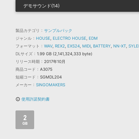
デモサウンド(14)
製品カテゴリ
サンプルパック
ジャンル
HOUSE
,
ELECTRO HOUSE
,
EDM
フォーマット
WAV
,
REX2
,
EXS24
,
MIDI
,
BATTERY
,
NN-XT
,
SYLE
DLサイズ
1.99 GB (2,141,324,333 byte)
リリース時期
2017年10月
商品コード
A3075
短縮コード
SGMDL204
メーカー
SINGOMAKERS
使用許諾契約書
info_outline
2
GB