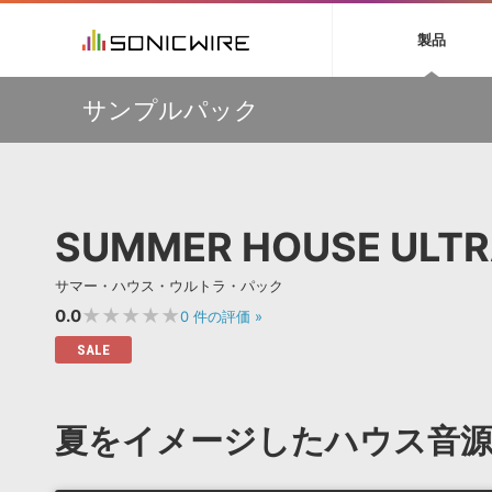
初音ミク NT
鏡音リン・レン V
製品
EZ DRUMMER 3
SERUM
ラ
ソフト音源 »
キャンペーン »
製品サポート情報 »
プラグ
特集 »
DTMガ
サンプルパック
音楽ダウンロードカード製作サービス
独立系ミ
ソフト音源
プラグ
製品一覧
【期間延長】Sound Ideasの業界標準効果音パックが
VOCALOID4 ENGINE製品サポート
製品一覧
特集一覧
DTM初心
ービス
50%OFF！MID YEAR SALE！
EZ DRUMMER ENGINE製品サポート
楽器＆カテゴリ
カテゴリ
インタビ
サンプル
【VSL】ミュートを装着して収録された、しっとりと美し
KONTAKT PLAYER 5製品サポート
メーカー
いソロ・ストリングス音源がセール中！
メーカー
TIPS記事
VIENNA INSTRUMENTS製品サポート
バーチャルシ
【W.A. Production】サマーセール！最大85％OFF
エンジン
ランキン
APS
SLS
SUMMER HOUSE ULTR
サウンド・ラ
【W.A. Production】Synthwave をフィーチャーした
ランキング
IMPERFECT用プリセットパックが49％OFF
オーディオ・
BGMやセリフの抽出・削除を実現する音声
製品の仕様
【MAAT】R128のラウドネス、DRiなどを自動的に測定す
サンプルパッ
サマー・ハウス・ウルトラ・パック
分離サービス
規制作・
る唯一のソフトウェア『DROffline MkII』
★★★★★
0.0
0
件の評価
»
DAW »
効果音 
SALE
Ableton Live
製品一覧
Bitwig
カテゴリ
夏をイメージしたハウス音
Cubase
メーカー
FL Studio
ランキン
SoundBridge
シングル