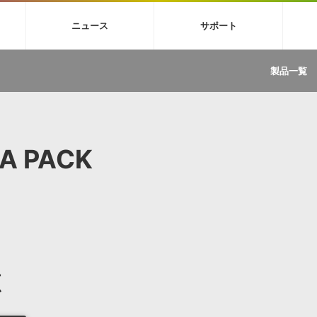
4X
巡音ルカ V4X
MEIKO V3
KAITO V3
VOCALOID
TOONTRA
ニュース
サポート
イセンスフリーBGM
サンプルパックを試そう
ボーカル抜き出し
DU
FAQ »
イン・エフェクト »
イド »
サンプルパック »
ニュースレター »
TRANCE
MUTANT
ROUTER.FM
SONOCA
製品一覧
サウンド素材の効率的な一元管理
ュージシャン向けの楽曲配信流通サ
Piapro Studio / Vocaloid4関連
イン・エフェクト
サンプルパック
ソフトウェア／ツール
DA
償ソフトウェア
者ガイド
製品一覧
バックナンバー一覧
初音ミク V4X関連
ュー一覧
パックを体験してみよう
ジャンル
購読のお申し込み
EZdrummer 3関連
一覧
メーカー
VIENNA関連
ンガー・ラインナップ
グ
フォーマット
A PACK
イセンシング・サービス
オンラインストアガイド
ランキング
プロセッシング・サービス
ヘルプ
や要件に応じたBGM/効果音の新
クを試そう！
ライセンス提供
BGM »
»
製品一覧
ジャンル
源
メーカー
ランキング
グ
シングルBGM
効果音