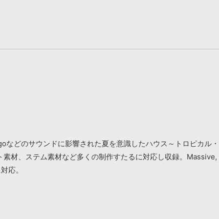
in Schulz, Avicii, Kygoなどのサウンドに影響された夏を意識し
ム素材など多くの制作すたるに対応し収録。Massive, Spire, S
に対応。