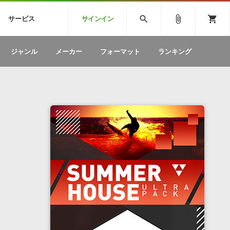
CK
SPITFIRE AUDIO
VIENNA
search
attach_file
shopping_cart
サービス
サインイン
BSTEP
ELECTRONICA
EDM
ソフトウェア／ツール »
SONICWIREブログ »
お問い合わせ »
ジャンル
メーカー
フォーマット
ランキング
のための無
ボーカルパートの制作が自由自在な、次世代
W
効果音
BGM
型ボーカル・エディタ
製品一覧
テクニカルサポート窓口
カテゴリ
製品購入前のご質問・ご相談
メーカー
ランキング