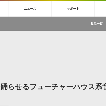
4X
巡音ルカ V4X
MEIKO V3
KAITO V3
VOCALOID
TOONTRA
ニュース
サポート
イセンスフリーBGM
サンプルパックを試そう
ボーカル抜き出し
DU
FAQ »
イン・エフェクト »
イド »
サンプルパック »
ニュースレター »
TRANCE
MUTANT
ROUTER.FM
SONOCA
製品一覧
サウンド素材の効率的な一元管理
ュージシャン向けの楽曲配信流通サ
Piapro Studio / Vocaloid4関連
イン・エフェクト
サンプルパック
ソフトウェア／ツール
DA
償ソフトウェア
者ガイド
製品一覧
バックナンバー一覧
初音ミク V4X関連
ュー一覧
パックを体験してみよう
ジャンル
購読のお申し込み
EZdrummer 3関連
一覧
メーカー
VIENNA関連
ンガー・ラインナップ
グ
フォーマット
イセンシング・サービス
オンラインストアガイド
ランキング
プロセッシング・サービス
ヘルプ
や要件に応じたBGM/効果音の新
クを試そう！
ライセンス提供
BGM »
»
製品一覧
で踊らせるフューチャーハウス系
ジャンル
メーカー
ランキング
グ
シングルBGM
効果音