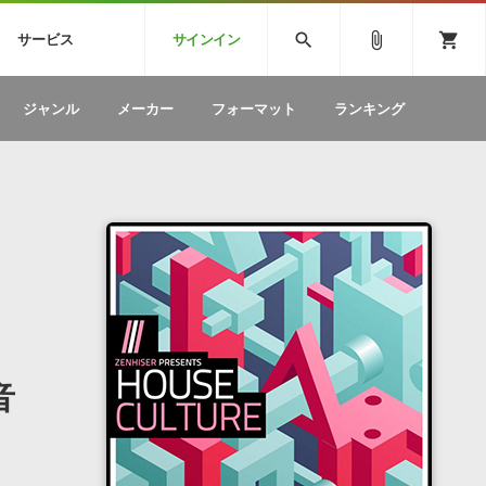
CK
SPITFIRE AUDIO
VIENNA
search
attach_file
shopping_cart
サービス
サインイン
BSTEP
ELECTRONICA
EDM
ソフトウェア／ツール »
SONICWIREブログ »
お問い合わせ »
ジャンル
メーカー
フォーマット
ランキング
のための無
ボーカルパートの制作が自由自在な、次世代
W
効果音
BGM
型ボーカル・エディタ
製品一覧
テクニカルサポート窓口
カテゴリ
製品購入前のご質問・ご相談
メーカー
ランキング
音