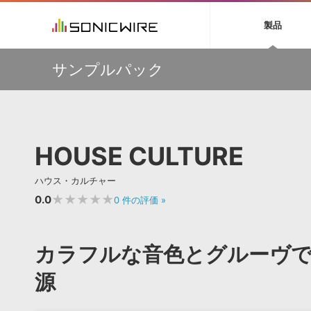
初音ミク NT
鏡音リン・レン V
製品
EZ DRUMMER 3
SERUM
ラ
ソフト音源 »
キャンペーン »
製品サポート情報 »
プラグ
特集 »
DTMガ
サンプルパック
音楽ダウンロードカード製作サービス
独立系ミ
ソフト音源
プラグ
製品一覧
【Wavetick】幅広いジャンルのサンプルパックが
VOCALOID4 ENGINE製品サポート
製品一覧
特集一覧
DTM初心
ービス
30%OFF！サマーセール第2弾！
EZ DRUMMER ENGINE製品サポート
楽器＆カテゴリ
カテゴリ
インタビ
サンプル
多彩で精度の高いコンプレッション・サウンドを実現する
KONTAKT PLAYER 5製品サポート
メーカー
『Fuse Compressor』が50％OFF
メーカー
TIPS記事
VIENNA INSTRUMENTS製品サポート
バーチャルシ
【33%OFF】オーディオに揺らぎを与えるローファイ・エ
エンジン
ランキン
APS
SLS
HOUSE CULTURE
フェクト『Pitch Dropout 2』発売記念セール！
サウンド・ラ
ランキング
【最大65％OFF】IK Multimedia 各種プロモーション実施
オーディオ・
中！
BGMやセリフの抽出・削除を実現する音声
製品の仕様
サンプルパッ
ハウス・カルチャー
分離サービス
規制作・
【期間延長】Sound Ideasの業界標準効果音パックが
50%OFF！MID YEAR SALE！
★★★★★
0.0
0
件の評価
»
DAW »
効果音 
Ableton Live
製品一覧
カラフルな音色とグルーヴ
Bitwig
カテゴリ
Cubase
源
メーカー
FL Studio
ランキン
SoundBridge
シングル