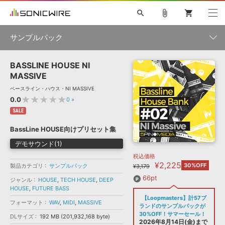
search
attach_file
shopping_cart
サンプルパック
BASSLINE HOUSE NI
初音ミク NT
鏡音リン・レン V4X
巡音ルカ V4X
MEIKO V3
製品一覧
ソフト音源 »
MASSIVE
KAITO V3
VOCALOID
TOONTRACK
SPITFIRE AUDIO
ベースライン・ハウス・NI MASSIVE
VIENNA
EZ DRUMMER 3
SERUM
ライセンスフリーBGM
★★★★★
0.0
0
»
プラグイン・エフェクト »
サンプルパックを試そう
ボーカル抜き出し
DUBSTEP
ジャンル
キャンペーン »
SALE
ELECTRONICA
EDM
TRANCE
MUTANT
ROUTER.FM
BassLine HOUSE向けプリセット集
SONOCA
サンプルパック »
特集 »
デモサウンド(1)
製品サポート情報 »
メーカー
税込価格
ソフト音源
プラグイン・エフェクト
サンプルパック
¥2,225
ソフトウェア／ツール »
30%OFF
製品カテゴリ
サンプルパック
¥3,179
ニュースレター »
DTMガイド »
ソフトウェア／ツール
DAW
効果音
BGM
66pt
ジャンル
HOUSE
,
TECH HOUSE
,
DEEP
音楽カード
製作サービス
フォーマット
HOUSE
,
FUTURE BASS
DAW »
【Loopmasters】計57ブ
SONICWIREブログ »
フォーマット
WAV
,
MIDI
,
MASSIVE
FAQ »
ランドのサンプルパックが
楽曲配信流通
サービス
30%OFF！サマーセール！
DLサイズ
192 MB (201,932,168 byte)
ランキング
2026年8月14日(金)まで