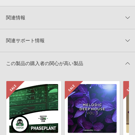
0
件の評価
KONTAKTフォーマットについて：
サンプルパック製品の
★5
0%
KONTAKTフォーマットは、
製品版KONTAKT（別売）
に読み込ん
関連情報
★4
0%
でお使いいただけます。無償版のKONTAKT PLAYERではお使いい
★3
0%
ただけませんので、ご注意ください。また、「ライブラリ・タブ」
【Loopmasters】計57ブランドのサンプルパックが30%OFF！サ
★2
0%
への表示にも対応しておりません。
マーセール！
★1
0%
関連サポート情報
4GBを超えるデータに関するご注意：
FAT32でフォーマットされた
5PIN MEDIA 製品一覧
HDDには、1ファイル4GBを超えるデータを格納することができま
レビューをもっと見る »
せん。データ容量が4GBを超えるダウンロード製品をご購入いただ
BASSLINE HOUSE NI MASSIVEのサポート情報
MIDI形式サンプルパックの追加方法
きます際には、NTFSやHFS＋でフォーマットされたHDDをご用意
この製品の購入者の関心が高い製品
いただく必要がございます。
2022.06.06
製品の購入手続き完了後、受注確認メールとシリアルナンバーをお
Native Instruments社「Massive」のプリセット追加方法
知らせするメールの2通が送信されます。メールに記載されており
ます説明に沿って、製品のダウンロード／導入を行って下さい。
2022.05.25
サンプルパック製品には、原則として日本語版操作マニュアルをご
マークのついた情報は、該当する製品のご購入ユーザー様専用となって
用意しておりません。ご購入後のご不明点や詳細に関するお問い合
おります。ご覧頂くには、該当する製品をご購入頂く必要がございます。
わせなどは
テクニカルサポート
までご連絡ください。
デモソングは、製品収録サウンドを使ってできることを紹介するた
BASSLINE HOUSE NI MASSIVEのサポート情報
めのデモンストレーション用の楽曲です。原則として、デモソング
そのものをお使いいただくことはできません。また、デモソングを