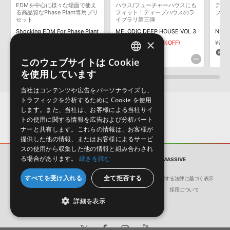
構成する全てのサウンドが、サンプルパックに含まれていることを
EDMを中心に様々な場面で使え
ハウス/フューチャーハウスにも
ディー
保証するものではありません。
る高品質なPhase Plant専用プリ
フィット！ディープハウスのラ
プリ
セット
イブラリ第三弾
ダウンロード製品という性質上、一切の返品・返金はお受け付け致
Shocking EDM For Phase Plant
MELODIC DEEP HOUSE VOL 3
しかねます。
×
¥2,332
¥1,166(50%OFF)
¥2,926
¥1,463(50%OFF)
¥2,7
58pt
73pt
5
このウェブサイトは Cookie
ENGLISH
を使用しています
JAPANESE
当社はコンテンツや広告をパーソナライズし、
トラフィックを分析するために Cookie を使用
します。また、当社は、お客様による当社サイ
トの使用に関する情報を広告および分析パート
ナーと共有します。これらの情報は、お客様が
提供した他の情報、またはお客様によるサービ
スの使用から収集した他の情報と組み合わされ
る場合があります。
続きを読む
サンプルパック
BASSLINE HOUSE NI MASSIVE
すべてを受け入れる
全て拒否する
会社概要
環境保護（CSR）への取り組み
特定商取引に関する法律に基づく表示
サイト動作環境
利用規約
個人情報の保護について
採用について
詳細を表示