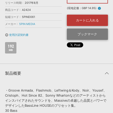
効果音 »
リリース時期
2017年8月
お問い合わせ »
無償のサウンド
管理ソフト
(現地定価：GBP 14.95)
info
商品コード
A2424
BGM »
短縮コード
5PIND061
カートに入れる
次世代型
ボーカル・エディタ
メーカー
5PIN MEDIA
ブックマーク
使用許諾契約書
info_outline
APS
映像のBGM・
セリフを音声分離
192
MB
SLS
音素材の制作・
ライセンス提供
製品概要
・Groove Armada、Flashmob、Leftwing＆Kody、Noir、Yousef、
Cristoph、Hot Since 82、Sonny Whartonなどのアーティストから
インスパイアされたサウンドを、Massiveの卓越した品質とパワーで
デザインしたBassLine HOUSEのプリセット集。
30 Bass