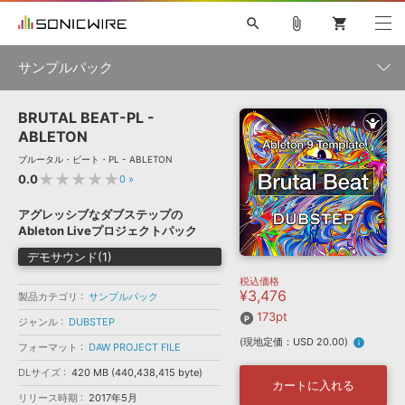
search
attach_file
shopping_cart
サンプルパック
BRUTAL BEAT-PL -
初音ミク NT
鏡音リン・レン V4X
巡音ルカ V4X
MEIKO V3
製品一覧
ソフト音源 »
ABLETON
KAITO V3
VOCALOID
TOONTRACK
SPITFIRE AUDIO
ブルータル・ビート・PL - ABLETON
VIENNA
EZ DRUMMER 3
SERUM
ライセンスフリーBGM
★★★★★
0.0
0
»
プラグイン・エフェクト »
サンプルパックを試そう
ボーカル抜き出し
DUBSTEP
ジャンル
キャンペーン »
アグレッシブなダブステップの
ELECTRONICA
EDM
TRANCE
MUTANT
ROUTER.FM
Ableton Liveプロジェクトパック
SONOCA
サンプルパック »
特集 »
デモサウンド(1)
製品サポート情報 »
メーカー
税込価格
ソフト音源
プラグイン・エフェクト
サンプルパック
¥3,476
ソフトウェア／ツール »
製品カテゴリ
サンプルパック
ニュースレター »
DTMガイド »
173pt
ソフトウェア／ツール
DAW
効果音
BGM
ジャンル
DUBSTEP
音楽カード
製作サービス
フォーマット
(現地定価：USD 20.00)
info
フォーマット
DAW PROJECT FILE
DAW »
SONICWIREブログ »
FAQ »
DLサイズ
420 MB (440,438,415 byte)
楽曲配信流通
サービス
カートに入れる
リリース時期
ランキング
2017年5月