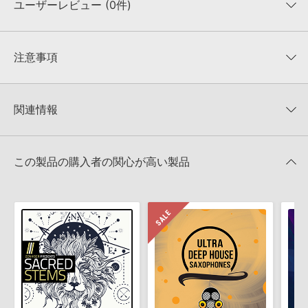
ユーザーレビュー (0件)
収録ファイル一覧
平均評価
0
★★★★★
注意事項
0
件の評価
KONTAKTフォーマットについて：
サンプルパック製品の
★5
0%
KONTAKTフォーマットは、
製品版KONTAKT（別売）
に読み込ん
関連情報
★4
0%
でお使いいただけます。無償版のKONTAKT PLAYERではお使いい
★3
0%
ただけませんので、ご注意ください。また、「ライブラリ・タブ」
WE MAKE DANCE MUSIC 製品一覧
★2
0%
への表示にも対応しておりません。
★1
0%
この製品の購入者の関心が高い製品
4GBを超えるデータに関するご注意：
FAT32でフォーマットされた
HDDには、1ファイル4GBを超えるデータを格納することができま
レビューをもっと見る »
せん。データ容量が4GBを超えるダウンロード製品をご購入いただ
きます際には、NTFSやHFS＋でフォーマットされたHDDをご用意
いただく必要がございます。
製品の購入手続き完了後、受注確認メールとシリアルナンバーをお
知らせするメールの2通が送信されます。メールに記載されており
ます説明に沿って、製品のダウンロード／導入を行って下さい。
サンプルパック製品には、原則として日本語版操作マニュアルをご
用意しておりません。ご購入後のご不明点や詳細に関するお問い合