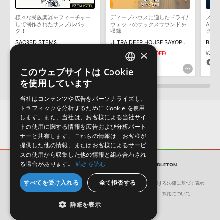
わせなどは
テクニカルサポート
までご連絡ください。
様々な民族楽器をフィーチャー
ディープハウスに適したドライ/
メロ
デモソングは、製品収録サウンドを使ってできることを紹介するた
して制作されたサンプルパッ
ウェットのサックスサウンドを
Abl
めのデモンストレーション用の楽曲です。原則として、デモソング
ク！
収録
ク
そのものをお使いいただくことはできません。また、デモソングを
SACRED STEMS
ULTRA DEEP HOUSE SAXOPHONES
BLUE
構成する全てのサウンドが、サンプルパックに含まれていることを
×
¥7,722
¥1,639
¥819(50%OFF)
¥3,4
保証するものではありません。
231pt
40pt
1
このウェブサイトは Cookie
ENGLISH
ダウンロード製品という性質上、一切の返品・返金はお受け付け致
を使用しています
しかねます。
JAPANESE
当社はコンテンツや広告をパーソナライズし、
トラフィックを分析するために Cookie を使用
します。また、当社は、お客様による当社サイ
トの使用に関する情報を広告および分析パート
ナーと共有します。これらの情報は、お客様が
提供した他の情報、またはお客様によるサービ
スの使用から収集した他の情報と組み合わされ
る場合があります。
続きを読む
サンプルパック
BRUTAL BEAT-PL - ABLETON
すべてを受け入れる
全て拒否する
会社概要
環境保護（CSR）への取り組み
特定商取引に関する法律に基づく表示
サイト動作環境
利用規約
個人情報の保護について
採用について
詳細を表示