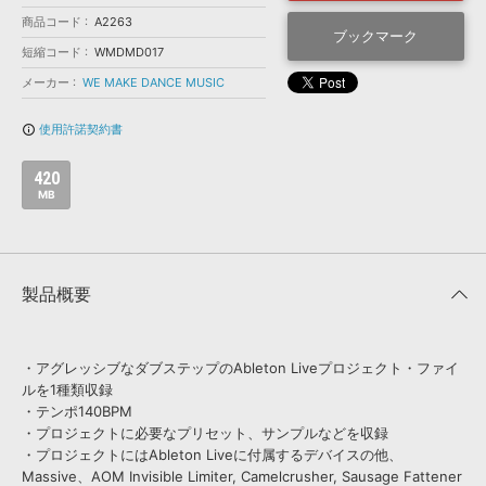
効果音 »
お問い合わせ »
商品コード
A2263
無償のサウンド
管理ソフト
ブックマーク
短縮コード
WMDMD017
BGM »
メーカー
WE MAKE DANCE MUSIC
次世代型
ボーカル・エディタ
使用許諾契約書
info_outline
APS
映像のBGM・
セリフを音声分離
420
MB
SLS
音素材の制作・
ライセンス提供
製品概要
・アグレッシブなダブステップのAbleton Liveプロジェクト・ファイ
ルを1種類収録
・テンポ140BPM
・プロジェクトに必要なプリセット、サンプルなどを収録
・プロジェクトにはAbleton Liveに付属するデバイスの他、
Massive、AOM Invisible Limiter, Camelcrusher, Sausage Fattener