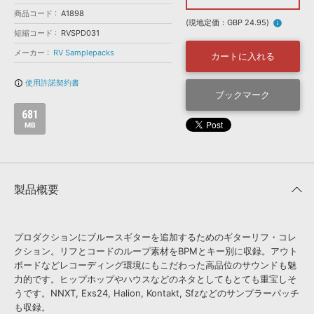
効果音 »
商品コード
お問い合わせ »
A1898
無償のサウンド
管理ソフト
(現地定価：GBP 24.95)
info
短縮コード
RVSPD031
BGM »
メーカー
RV Samplepacks
カートに入れる
次世代型
ボーカル・エディタ
使用許諾契約書
info_outline
ブックマーク
APS
映像のBGM・
セリフを音声分離
681
MB
SLS
音素材の制作・
ライセンス提供
製品概要
プロダクションにブルースギターを追加するためのギターリフ・コレ
クション。リフとコードのループ素材をBPMとキー別に収録。アウト
ボードなどレコーディング環境にもこだわった高品位のサウンドも魅
力的です。ヒップホップやハウスなどのネタとしてもとても重宝しそ
うです。NNXT, Exs24, Halion, Kontakt, Sfzなどのサンプラーパッチ
も収録。