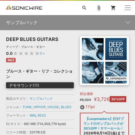
search
attach_file
shopping_cart
サンプルパック
DEEP BLUES GUITARS
初音ミク NT
鏡音リン・レン V4X
巡音ルカ V4X
MEIKO V3
製品一覧
ソフト音源 »
ディープ・ブルース・ギター
KAITO V3
VOCALOID
TOONTRACK
SPITFIRE AUDIO
★★★★★
0.0
0
»
VIENNA
EZ DRUMMER 3
SERUM
ライセンスフリーBGM
SALE
プラグイン・エフェクト »
サンプルパックを試そう
ボーカル抜き出し
DUBSTEP
ジャンル
キャンペーン »
ブルース・ギター・リフ・コレクショ
ELECTRONICA
EDM
TRANCE
MUTANT
ROUTER.FM
ン
SONOCA
サンプルパック »
特集 »
デモサウンド(11)
製品サポート情報 »
メーカー
税込価格
ソフト音源
プラグイン・エフェクト
サンプルパック
¥3,726
製品カテゴリ
ソフトウェア／ツール »
サンプルパック
30%OFF
¥5,324
ニュースレター »
DTMガイド »
ソフトウェア／ツール
DAW
効果音
BGM
111pt
ジャンル
FUNK
,
HIPHOP
,
HOUSE
,
BLUES
音楽カード
製作サービス
フォーマット
フォーマット
WAV
,
REX2
DAW »
【Loopmasters】計57ブ
SONICWIREブログ »
FAQ »
ランドのサンプルパックが
DLサイズ
681 MB (714,459,779 byte)
楽曲配信流通
サービス
30%OFF！サマーセール！
リリース時期
2017年3月
ランキング
2026年8月14日(金)まで