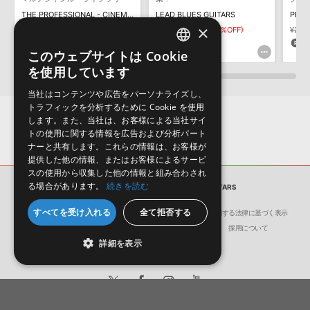
ダウンロード製品という性質上、一切の返品・返金はお受け付け致
THE PROFESSIONAL - CINEMATIC SOUL & FUNK
LEAD BLUES GUITARS
PENT
しかねます。
×
¥7,458
¥5,220(30%OFF)
¥5,324
¥3,726(30%OFF)
¥2,76
261pt
111pt
5
このウェブサイトは Cookie
ENGLISH
を使用しています
JAPANESE
当社はコンテンツや広告をパーソナライズし、
トラフィックを分析するために Cookie を使用
します。また、当社は、お客様による当社サイ
トの使用に関する情報を広告および分析パート
ナーと共有します。これらの情報は、お客様が
提供した他の情報、またはお客様によるサービ
スの使用から収集した他の情報と組み合わされ
る場合があります。
続きを読む
サンプルパック
DEEP BLUES GUITARS
すべてを受け入れる
全て拒否する
会社概要
環境保護（CSR）への取り組み
特定商取引に関する法律に基づく表示
サイト動作環境
利用規約
個人情報の保護について
採用について
詳細を表示
日本語
English