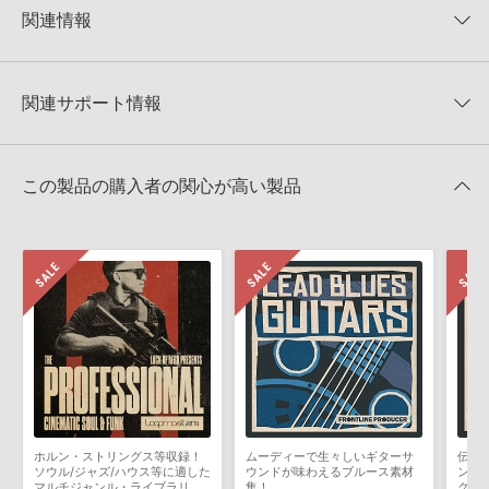
★5
0%
KONTAKTフォーマットは、
製品版KONTAKT（別売）
に読み込ん
関連情報
★4
0%
でお使いいただけます。無償版のKONTAKT PLAYERではお使いい
★3
0%
ただけませんので、ご注意ください。また、「ライブラリ・タブ」
【Loopmasters】計57ブランドのサンプルパックが30%OFF！サ
★2
0%
への表示にも対応しておりません。
マーセール！
★1
0%
関連サポート情報
4GBを超えるデータに関するご注意：
FAT32でフォーマットされた
RV Samplepacks 製品一覧
HDDには、1ファイル4GBを超えるデータを格納することができま
レビューをもっと見る »
せん。データ容量が4GBを超えるダウンロード製品をご購入いただ
DEEP BLUES GUITARSのサポート情報
Reason Studios社「Reason」及び関連ソフトでのプリセット追
きます際には、NTFSやHFS＋でフォーマットされたHDDをご用意
この製品の購入者の関心が高い製品
加方法
いただく必要がございます。
2022.06.06
製品の購入手続き完了後、受注確認メールとシリアルナンバーをお
知らせするメールの2通が送信されます。メールに記載されており
マークのついた情報は、該当する製品のご購入ユーザー様専用となって
ます説明に沿って、製品のダウンロード／導入を行って下さい。
おります。ご覧頂くには、該当する製品をご購入頂く必要がございます。
サンプルパック製品には、原則として日本語版操作マニュアルをご
用意しておりません。ご購入後のご不明点や詳細に関するお問い合
DEEP BLUES GUITARSのサポート情報
わせなどは
テクニカルサポート
までご連絡ください。
デモソングは、製品収録サウンドを使ってできることを紹介するた
めのデモンストレーション用の楽曲です。原則として、デモソング
そのものをお使いいただくことはできません。また、デモソングを
構成する全てのサウンドが、サンプルパックに含まれていることを
ホルン・ストリングス等収録！
ムーディーで生々しいギターサ
伝統
保証するものではありません。
ソウル/ジャズ/ハウス等に適した
ウンドが味わえるブルース素材
ンド
マルチジャンル・ライブラリ
集！
ク！