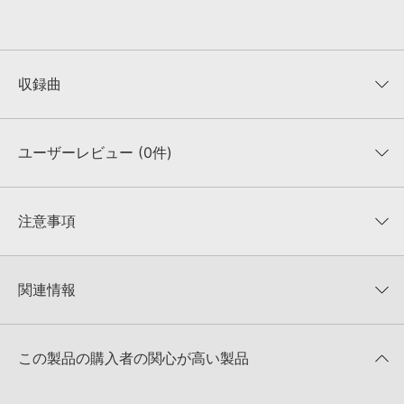
収録曲
説明文
ジャンル/楽器
ユーザーレビュー (0件)
1
Champions
勝利のアンセムのようにドラマチックで喜びと自信に満ちた曲。高揚感を煽るギター、ダイナミックなリズム、輝かしいピアノ。壮大でエモーショナルな展開。
3:04
¥4,400
平均評価
0
★★★★★
注意事項
0
件の評価
2
Champions (Piano less)
MUTANTについて：
本製品に付属のサウンド一元管理ソフトウェア「Mutant（Ver.3以
Tr1「Champions」のピアノレス。
降）」にて、収録サウンドの「キーワード」、「説明文」を閲覧／検索いただけます。
★5
0%
3:04
¥4,400
関連情報
★4
0%
4GBを超えるデータに関するご注意：
FAT32でフォーマットされたHDDには、1ファイル
4GBを超えるデータを格納することができません。データ容量が4GBを超えるダウンロ
★3
0%
ード製品をご購入いただきます際には、NTFSやHFS＋でフォーマットされたHDDをご用
JELLYFISH MUSIC 製品一覧
★2
0%
3
Catch the Wave
意いただく必要がございます。
★1
0%
この製品の購入者の関心が高い製品
爽快でキラキラとした高揚感。期待と希望に満ち,力強く躍進するようなアップテンポな曲。良いことが起こりそうな予感。
KONTAKTフォーマットについて：
本製品のKONTAKTフォーマットは、製品版
3:24
¥4,400
KONTAKTに読み込んでお使いいただけます。KONTAKT PLAYERではお使いいただけま
レビューをもっと見る »
せんので、ご注意ください。また、Add Library機能による「ライブラリ・タブ」表示に