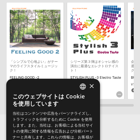
も対応しておりません。
製品の購入手続き完了後、受注確認メールとシリアルナンバーをお知らせするメールの2
4
Queen of Light
通が送信されます。メールに記載されております説明に沿って、製品のダウンロード／
清廉な女性コーラスと格調あるストリングスメロディ。先進性と優しさを併せ持つ、希望や幸福感が溢れるアップテンポな曲。
導入を行って下さい。
3:21
¥4,400
ダウンロード製品という性質上、一切の返品・返金はお受け付け致しかねます。
5
Queen of Light (chorus less)
Tr4「Queen of Light」のコーラスレス。
3:23
¥4,400
「シンプルで心地よい」がテー
シリーズ第３弾はオシャレ感の
企業
マのライフスタイルミュージッ
演出に最適なエレクトロテイス
適な
ク！
ト！
ク-4
6
Real Challenge
FEELING GOOD -2
STYLISH PLUS -3 Electro Taste
BUSI
ひたむきな情熱や意思の強さを感じる、ドラマチックで重厚なサウンドとスケール感あるメロディ。堂々と挑戦した先に明るい展望が待つ。
×
¥17,600
¥17,600
¥17,6
3:48
¥4,400
528pt
528pt
5
このウェブサイトは Cookie
ENGLISH
を使用しています
7
Place in the Sun
JAPANESE
当社はコンテンツや広告をパーソナライズし、
誠実で温かみのあるアップテンポのポップス。親しみやすく爽やかなメロディ。実直で着実な歩み。
トラフィックを分析するために Cookie を使用
3:59
¥4,400
します。また、当社は、お客様による当社サイ
トの使用に関する情報を広告および分析パート
ナーと共有します。これらの情報は、お客様が