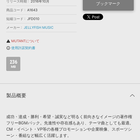
効果音 »
リリース時期
2016年10月
ブックマーク
お問い合わせ »
無償のサウンド
管理ソフト
商品コード
A1643
BGM »
短縮コード
JFD010
メーカー
JELLYFISH MUSIC
次世代型
ボーカル・エディタ
MUTANTについて
warning
APS
映像のBGM・
セリフを音声分離
使用許諾契約書
info_outline
236
SLS
音素材の制作・
ライセンス提供
MB
製品概要
成功・達成・勝利・希望・誠実など明るく前向きなイメージの著作権
フリーBGMパック。先進性や存在感もあり、テーマ曲としても最適。
CM・イベント・VP等の各種プロモーションや企業映像、スポーツシ
ーン・番組など幅広く活躍します。