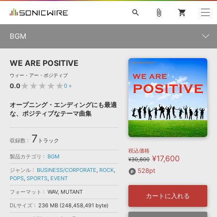
search
attach_file
shopping_cart
BGM
WE ARE POSITIVE
初音ミク NT
鏡音リン・レン V4X
巡音ルカ V4X
MEIKO V3
製品一覧
ソフト音源 »
ウィー・アー・ポジティブ
KAITO V3
VOCALOID
TOONTRACK
SPITFIRE AUDIO
★★★★★
0.0
0
»
VIENNA
EZ DRUMMER 3
SERUM
ライセンスフリーBGM
プラグイン・エフェクト »
サンプルパックを試そう
ボーカル抜き出し
DUBSTEP
ジャンル
オープニング・エンディングにも最適
キャンペーン »
な、ポジティブなテーマ曲集
ELECTRONICA
EDM
TRANCE
MUTANT
ROUTER.FM
SONOCA
サンプルパック »
特集 »
7
製品サポート情報 »
メーカー
収録数
トラック
税込価格
ソフト音源
プラグイン・エフェクト
サンプルパック
製品カテゴリ
BGM
¥17,600
ソフトウェア／ツール »
¥30,800
ニュースレター »
DTMガイド »
ジャンル
BUSINESS/CORPORATE
,
ROCK
,
528pt
ソフトウェア／ツール
DAW
効果音
BGM
音楽カード
製作サービス
ランキング
POPS
,
SPORTS
,
EVENT
DAW »
フォーマット
WAV, MUTANT
SONICWIREブログ »
カートに入れる
FAQ »
楽曲配信流通
サービス
DLサイズ
236 MB (248,458,491 byte)
シングルBGM