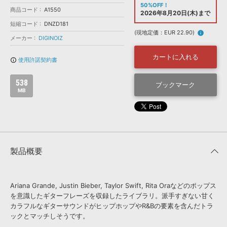
効果音 »
50%OFF！
商品コード
お問い合わせ »
A1550
2026年8月20日(木)まで
無償のサウンド
管理ソフト
短縮コード
DNZD181
BGM »
(現地定価：EUR 22.90)
info
メーカー
DIGINOIZ
次世代型
ボーカル・エディタ
カートに入れる
使用許諾契約書
info_outline
APS
映像のBGM・
セリフを音声分離
538
ブックマーク
MB
SLS
音素材の制作・
ライセンス提供
製品概要
Ariana Grande, Justin Bieber, Taylor Swift, Rita Oraなどのポップス
を意識したギターフレーズを収録したライブラリ。派手すぎない甘く
カラフルなギターサウンドがヒップホップやR&Bの要素を含んだトラ
ックとマッチしそうです。