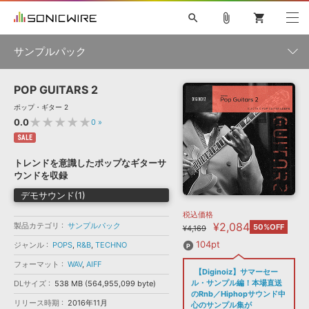
search
attach_file
shopping_cart
サンプルパック
POP GUITARS 2
初音ミク NT
鏡音リン・レン V4X
巡音ルカ V4X
MEIKO V3
製品一覧
ソフト音源 »
ポップ・ギター 2
KAITO V3
VOCALOID
TOONTRACK
SPITFIRE AUDIO
★★★★★
0.0
0
»
VIENNA
EZ DRUMMER 3
SERUM
ライセンスフリーBGM
SALE
プラグイン・エフェクト »
サンプルパックを試そう
ボーカル抜き出し
DUBSTEP
ジャンル
キャンペーン »
トレンドを意識したポップなギターサ
ELECTRONICA
EDM
TRANCE
MUTANT
ROUTER.FM
ウンドを収録
SONOCA
サンプルパック »
特集 »
デモサウンド(1)
製品サポート情報 »
メーカー
税込価格
ソフト音源
プラグイン・エフェクト
サンプルパック
¥2,084
製品カテゴリ
ソフトウェア／ツール »
サンプルパック
50%OFF
¥4,169
ニュースレター »
DTMガイド »
ソフトウェア／ツール
DAW
効果音
BGM
104pt
ジャンル
POPS
,
R&B
,
TECHNO
音楽カード
製作サービス
フォーマット
フォーマット
WAV
,
AIFF
DAW »
【Diginoiz】サマーセー
SONICWIREブログ »
FAQ »
ル・サンプル編！本場直送
DLサイズ
538 MB (564,955,099 byte)
楽曲配信流通
サービス
のRnb／Hiphopサウンド中
リリース時期
2016年11月
ランキング
心のサンプル集が