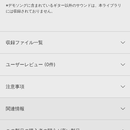
※デモソングに含まれているギター以外のサウンドは、本ライブラリ
には収録されておりません。
収録ファイル一覧
ユーザーレビュー (0件)
収録ファイル一覧
平均評価
0
★★★★★
注意事項
0
件の評価
KONTAKTフォーマットについて：
サンプルパック製品の
★5
0%
KONTAKTフォーマットは、
製品版KONTAKT（別売）
に読み込ん
関連情報
★4
0%
でお使いいただけます。無償版のKONTAKT PLAYERではお使いい
★3
0%
ただけませんので、ご注意ください。また、「ライブラリ・タブ」
【Diginoiz】サマーセール・サンプル編！Rnb／Hiphopサウンド中
★2
0%
への表示にも対応しておりません。
心のサンプル集が50%OFF！
★1
0%