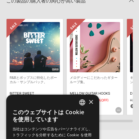
この製品の購入者の関心が高い製品
4GBを超えるデータに関するご注意：
FAT32でフォーマットされた
DIGINOIZ 製品一覧
HDDには、1ファイル4GBを超えるデータを格納することができま
レビューをもっと見る »
せん。データ容量が4GBを超えるダウンロード製品をご購入いただ
きます際には、NTFSやHFS＋でフォーマットされたHDDをご用意
いただく必要がございます。
製品の購入手続き完了後、受注確認メールとシリアルナンバーをお
知らせするメールの2通が送信されます。メールに記載されており
ます説明に沿って、製品のダウンロード／導入を行って下さい。
サンプルパック製品には、原則として日本語版操作マニュアルをご
用意しておりません。ご購入後のご不明点や詳細に関するお問い合
わせなどは
テクニカルサポート
までご連絡ください。
R&Bとポップスに特化したボー
メロディーにこだわったギター
ギタ
デモソングは、製品収録サウンドを使ってできることを紹介するた
カル・サンプルパック。
ループ集。
ンプ
めのデモンストレーション用の楽曲です。原則として、デモソング
そのものをお使いいただくことはできません。また、デモソングを
BITTER SWEET
MELLOW GUITAR HOOKS
DIGI
構成する全てのサウンドが、サンプルパックに含まれていることを
×
¥4,862
¥2,431(50%OFF)
¥4,169
¥2,084(50%OFF)
¥3,5
保証するものではありません。
121pt
104pt
8
このウェブサイトは Cookie
ENGLISH
ダウンロード製品という性質上、一切の返品・返金はお受け付け致
を使用しています
しかねます。
JAPANESE
当社はコンテンツや広告をパーソナライズし、
トラフィックを分析するために Cookie を使用