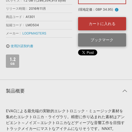
効果音 »
DLサイズ
1.2 GB (1,286,354,915 byte)
お問い合わせ »
リリース時期
2016年11月
無償のサウンド
管理ソフト
(現地定価：GBP 34.95)
info
商品コード
A1301
BGM »
カートに入れる
短縮コード
LMD504
次世代型
ボーカル・エディタ
メーカー
LOOPMASTERS
ブックマーク
APS
映像のBGM・
セリフを音声分離
使用許諾契約書
info_outline
1.2
SLS
音素材の制作・
ライセンス提供
GB
製品概要
EVACによる最先端の実験的エレクトロニック・ミュージック素材を
集めたエレクトロニカ・ライヴラリ。精密に作り込まれた素材はアン
ビエント～ノイズ～エレクトロニカなどディープな音響工作を目指す
トラックメイカーにマストなアイテムになりそうです。NNXT,