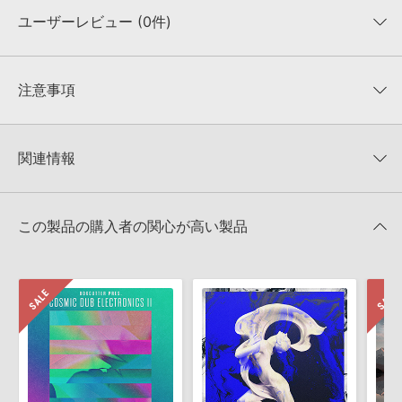
ユーザーレビュー (0件)
収録ファイル一覧
平均評価
0
★★★★★
注意事項
0
件の評価
KONTAKTフォーマットについて：
サンプルパック製品の
★5
0%
KONTAKTフォーマットは、
製品版KONTAKT（別売）
に読み込ん
関連情報
★4
0%
でお使いいただけます。無償版のKONTAKT PLAYERではお使いい
★3
0%
ただけませんので、ご注意ください。また、「ライブラリ・タブ」
【Loopmasters】計57ブランドのサンプルパックが30%OFF！サ
★2
0%
への表示にも対応しておりません。
マーセール！
★1
0%
この製品の購入者の関心が高い製品
4GBを超えるデータに関するご注意：
FAT32でフォーマットされた
LOOPMASTERS 製品一覧
HDDには、1ファイル4GBを超えるデータを格納することができま
レビューをもっと見る »
せん。データ容量が4GBを超えるダウンロード製品をご購入いただ
きます際には、NTFSやHFS＋でフォーマットされたHDDをご用意
いただく必要がございます。
製品の購入手続き完了後、受注確認メールとシリアルナンバーをお
知らせするメールの2通が送信されます。メールに記載されており
ます説明に沿って、製品のダウンロード／導入を行って下さい。
サンプルパック製品には、原則として日本語版操作マニュアルをご