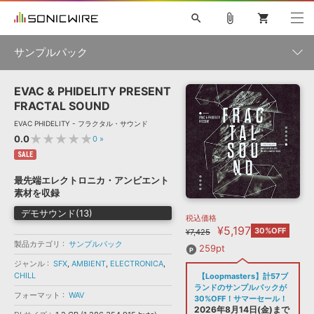
search
attach_file
shopping_cart
サンプルパック
EVAC & PHIDELITY PRESENT
初音ミク NT
鏡音リン・レン V4X
巡音ルカ V4X
MEIKO V3
製品一覧
ソフト音源 »
FRACTAL SOUND
KAITO V3
VOCALOID
TOONTRACK
SPITFIRE AUDIO
EVAC PHIDELITY - フラクタル・サウンド
VIENNA
EZ DRUMMER 3
SERUM
ライセンスフリーBGM
★★★★★
0.0
0
»
プラグイン・エフェクト »
サンプルパックを試そう
ボーカル抜き出し
DUBSTEP
ジャンル
キャンペーン »
SALE
ELECTRONICA
EDM
TRANCE
MUTANT
ROUTER.FM
最先端エレクトロニカ・アンビエント
SONOCA
サンプルパック »
素材を収録
特集 »
製品サポート情報 »
メーカー
デモサウンド(13)
税込価格
ソフト音源
プラグイン・エフェクト
サンプルパック
¥5,197
ソフトウェア／ツール »
30%OFF
¥7,425
ニュースレター »
DTMガイド »
製品カテゴリ
サンプルパック
ソフトウェア／ツール
DAW
効果音
BGM
259pt
音楽カード
製作サービス
フォーマット
ジャンル
SFX
,
AMBIENT
,
ELECTRONICA
,
DAW »
CHILL
【Loopmasters】計57ブ
SONICWIREブログ »
FAQ »
ランドのサンプルパックが
楽曲配信流通
サービス
フォーマット
WAV
30%OFF！サマーセール！
ランキング
2026年8月14日(金)まで