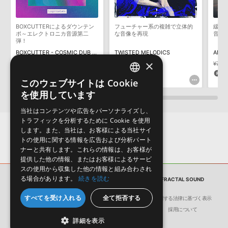
用意しておりません。ご購入後のご不明点や詳細に関するお問い合
わせなどは
テクニカルサポート
までご連絡ください。
BOXCUTTERによるダウンテン
フューチャー系の複雑で立体的
緩や
デモソングは、製品収録サウンドを使ってできることを紹介するた
ポ～エレクトロニカ音源第二
な音像を再現
音源
めのデモンストレーション用の楽曲です。原則として、デモソング
弾！
そのものをお使いいただくことはできません。また、デモソングを
BOXCUTTER - COSMIC DUB ELECTRONICS 2
TWISTED MELODICS
AMBI
構成する全てのサウンドが、サンプルパックに含まれていることを
×
¥7,425
¥5,197(30%OFF)
¥5,104
¥7,4
保証するものではありません。
259pt
255pt
1
このウェブサイトは Cookie
ENGLISH
ダウンロード製品という性質上、一切の返品・返金はお受け付け致
を使用しています
しかねます。
JAPANESE
当社はコンテンツや広告をパーソナライズし、
トラフィックを分析するために Cookie を使用
します。また、当社は、お客様による当社サイ
トの使用に関する情報を広告および分析パート
ナーと共有します。これらの情報は、お客様が
提供した他の情報、またはお客様によるサービ
スの使用から収集した他の情報と組み合わされ
る場合があります。
続きを読む
サンプルパック
EVAC & PHIDELITY PRESENT FRACTAL SOUND
すべてを受け入れる
全て拒否する
会社概要
環境保護（CSR）への取り組み
特定商取引に関する法律に基づく表示
サイト動作環境
利用規約
個人情報の保護について
採用について
詳細を表示