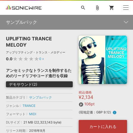
search
attach_file
shopping_cart
サンプルパック
UPLIFTING TRANCE
初音ミク NT
鏡音リン・レン V4X
巡音ルカ V4X
MEIKO V3
製品一覧
ソフト音源 »
MELODY
KAITO V3
VOCALOID
TOONTRACK
SPITFIRE AUDIO
アップリフティング・トランス・メロディー
VIENNA
EZ DRUMMER 3
SERUM
ライセンスフリーBGM
★★★★★
0.0
0
»
プラグイン・エフェクト »
サンプルパックを試そう
ボーカル抜き出し
DUBSTEP
ジャンル
キャンペーン »
アンセミックなトランスを制作するた
ELECTRONICA
EDM
TRANCE
MUTANT
ROUTER.FM
めのリードリフやコード進行を収録
SONOCA
サンプルパック »
特集 »
デモサウンド(2)
製品サポート情報 »
メーカー
税込価格
ソフト音源
プラグイン・エフェクト
サンプルパック
¥2,134
ソフトウェア／ツール »
製品カテゴリ
サンプルパック
ニュースレター »
DTMガイド »
106pt
ソフトウェア／ツール
DAW
効果音
BGM
ジャンル
TRANCE
音楽カード
製作サービス
フォーマット
(現地定価：GBP 9.12)
info
フォーマット
MIDI
DAW »
SONICWIREブログ »
FAQ »
DLサイズ
21 MB (22,323,143 byte)
楽曲配信流通
サービス
カートに入れる
リリース時期
ランキング
2016年9月