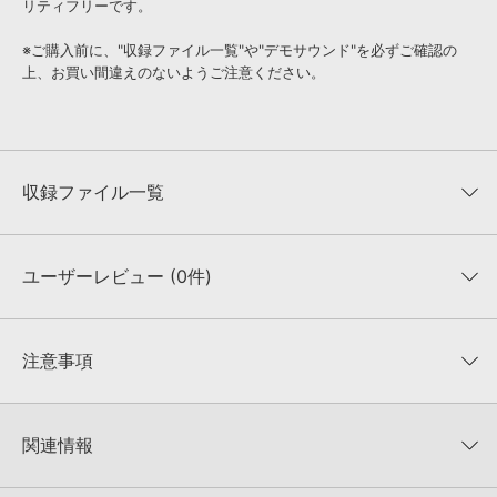
リティフリーです。
※ご購入前に、"収録ファイル一覧"や"デモサウンド"を必ずご確認の
上、お買い間違えのないようご注意ください。
収録ファイル一覧
ユーザーレビュー (0件)
収録ファイル一覧
平均評価
0
★★★★★
注意事項
0
件の評価
KONTAKTフォーマットについて：
サンプルパック製品の
★5
0%
KONTAKTフォーマットは、
製品版KONTAKT（別売）
に読み込ん
関連情報
★4
0%
でお使いいただけます。無償版のKONTAKT PLAYERではお使いい
★3
0%
ただけませんので、ご注意ください。また、「ライブラリ・タブ」