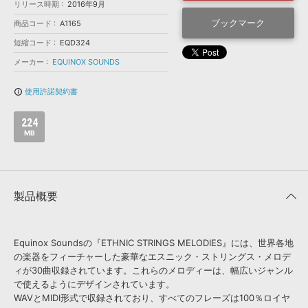
効果音 »
リリース時期
2016年9月
お問い合わせ »
無償のサウンド
管理ソフト
ブックマーク
商品コード
A1165
BGM »
短縮コード
EQD324
メーカー
EQUINOX SOUNDS
次世代型
ボーカル・エディタ
使用許諾契約書
info_outline
APS
映像のBGM・
セリフを音声分離
224
MB
SLS
音素材の制作・
ライセンス提供
製品概要
Equinox Soundsの『ETHNIC STRINGS MELODIES』には、世界各地
の楽器をフィーチャーした豪華なエスニック・ストリングス・メロデ
ィが30曲収録されています。これらのメロディーは、幅広いジャンル
で使えるようにデザインされています。
WAVとMIDI形式で収録されており、すべてのフレーズは100％ロイヤ