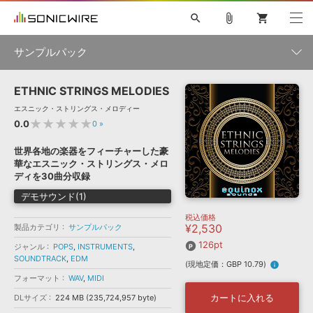
search
attach_file
shopping_cart
サンプルパック
ETHNIC STRINGS MELODIES
初音ミク NT
鏡音リン・レン V4X
巡音ルカ V4X
MEIKO V3
製品一覧
ソフト音源 »
エスニック・ストリングス・メロディー
KAITO V3
VOCALOID
TOONTRACK
SPITFIRE AUDIO
★★★★★
0.0
0
»
VIENNA
EZ DRUMMER 3
SERUM
ライセンスフリーBGM
プラグイン・エフェクト »
サンプルパックを試そう
ボーカル抜き出し
DUBSTEP
ジャンル
世界各地の楽器をフィーチャーした豪
キャンペーン »
華なエスニック・ストリングス・メロ
ELECTRONICA
EDM
TRANCE
MUTANT
ROUTER.FM
ディを30曲分収録
SONOCA
サンプルパック »
特集 »
デモサウンド(1)
製品サポート情報 »
メーカー
税込価格
ソフト音源
プラグイン・エフェクト
サンプルパック
¥2,530
製品カテゴリ
サンプルパック
ソフトウェア／ツール »
ニュースレター »
DTMガイド »
126pt
ソフトウェア／ツール
DAW
効果音
BGM
ジャンル
POPS
,
INSTRUMENTS
,
音楽カード
製作サービス
フォーマット
SOUNDTRACK
,
EDM
(現地定価：GBP 10.79)
info
DAW »
SONICWIREブログ »
フォーマット
WAV
,
MIDI
FAQ »
楽曲配信流通
サービス
カートに入れる
DLサイズ
224 MB (235,724,957 byte)
ランキング