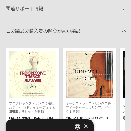
EQUINOX SOUNDS 製品一覧
★2
0%
への表示にも対応しておりません。
★1
0%
関連サポート情報
ETHNIC STRINGS MELODIESのサポート情報
4GBを超えるデータに関するご注意：
FAT32でフォーマットされた
HDDには、1ファイル4GBを超えるデータを格納することができま
レビューをもっと見る »
せん。データ容量が4GBを超えるダウンロード製品をご購入いただ
MIDI形式サンプルパックの追加方法
きます際には、NTFSやHFS＋でフォーマットされたHDDをご用意
この製品の購入者の関心が高い製品
いただく必要がございます。
2022.06.06
製品の購入手続き完了後、受注確認メールとシリアルナンバーをお
マークのついた情報は、該当する製品のご購入ユーザー様専用となって
知らせするメールの2通が送信されます。メールに記載されており
おります。ご覧頂くには、該当する製品をご購入頂く必要がございます。
ます説明に沿って、製品のダウンロード／導入を行って下さい。
サンプルパック製品には、原則として日本語版操作マニュアルをご
ETHNIC STRINGS MELODIESのサポート情報
用意しておりません。ご購入後のご不明点や詳細に関するお問い合
わせなどは
テクニカルサポート
までご連絡ください。
デモソングは、製品収録サウンドを使ってできることを紹介するた
めのデモンストレーション用の楽曲です。原則として、デモソング
そのものをお使いいただくことはできません。また、デモソングを
構成する全てのサウンドが、サンプルパックに含まれていることを
プログレッシブトランスに適し
オーケストラ・ストリングスを
保証するものではありません。
たウェット/ドライオーディオと
フィーチャーしたサンプルパッ
SPIREプリセットを収録
ク！第8弾
¥1,94
ダウンロード製品という性質上、一切の返品・返金はお受け付け致
9
PROGRESSIVE TRANCE SUMMER VOL 1
CINEMATIC STRINGS VOL 8
しかねます。
×
¥1,936
¥2,915
96pt
145pt