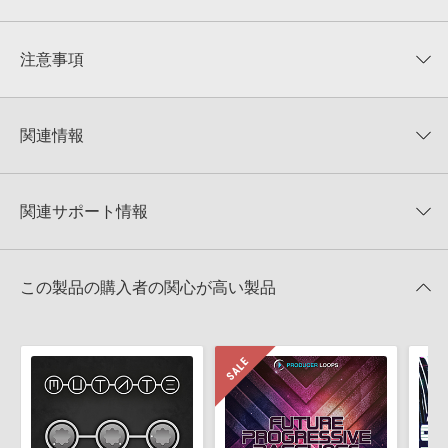
平均評価
0
★★★★★
注意事項
0
件の評価
KONTAKTフォーマットについて：
サンプルパック製品の
★5
0%
KONTAKTフォーマットは、
製品版KONTAKT（別売）
に読み込ん
関連情報
★4
0%
でお使いいただけます。無償版のKONTAKT PLAYERではお使いい
★3
0%
ただけませんので、ご注意ください。また、「ライブラリ・タブ」
ZENHISER 製品一覧
★2
0%
への表示にも対応しておりません。
★1
0%
関連サポート情報
JACKIN BASS HOUSEのサポート情報
4GBを超えるデータに関するご注意：
FAT32でフォーマットされた
HDDには、1ファイル4GBを超えるデータを格納することができま
レビューをもっと見る »
せん。データ容量が4GBを超えるダウンロード製品をご購入いただ
MIDI形式サンプルパックの追加方法
きます際には、NTFSやHFS＋でフォーマットされたHDDをご用意
この製品の購入者の関心が高い製品
いただく必要がございます。
2022.06.06
製品の購入手続き完了後、受注確認メールとシリアルナンバーをお
マークのついた情報は、該当する製品のご購入ユーザー様専用となって
知らせするメールの2通が送信されます。メールに記載されており
おります。ご覧頂くには、該当する製品をご購入頂く必要がございます。
ます説明に沿って、製品のダウンロード／導入を行って下さい。
サンプルパック製品には、原則として日本語版操作マニュアルをご
JACKIN BASS HOUSEのサポート情報
用意しておりません。ご購入後のご不明点や詳細に関するお問い合
わせなどは
テクニカルサポート
までご連絡ください。