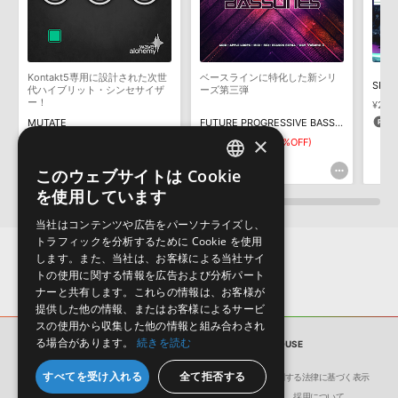
デモソングは、製品収録サウンドを使ってできることを紹介するた
めのデモンストレーション用の楽曲です。原則として、デモソング
そのものをお使いいただくことはできません。また、デモソングを
構成する全てのサウンドが、サンプルパックに含まれていることを
Kontakt5専用に設計された次世
ベースラインに特化した新シリ
保証するものではありません。
代ハイブリット・シンセサイザ
ーズ第三弾
ー！
¥2,3
ダウンロード製品という性質上、一切の返品・返金はお受け付け致
1
MUTATE
FUTURE PROGRESSIVE BASSLINES VOL 3
しかねます。
×
¥10,615
¥5,830
¥2,915(50%OFF)
318pt
145pt
このウェブサイトは Cookie
ENGLISH
を使用しています
JAPANESE
当社はコンテンツや広告をパーソナライズし、
トラフィックを分析するために Cookie を使用
します。また、当社は、お客様による当社サイ
トの使用に関する情報を広告および分析パート
ナーと共有します。これらの情報は、お客様が
提供した他の情報、またはお客様によるサービ
スの使用から収集した他の情報と組み合わされ
る場合があります。
続きを読む
サンプルパック
JACKIN BASS HOUSE
すべてを受け入れる
全て拒否する
会社概要
環境保護（CSR）への取り組み
特定商取引に関する法律に基づく表示
サイト動作環境
利用規約
個人情報の保護について
採用について