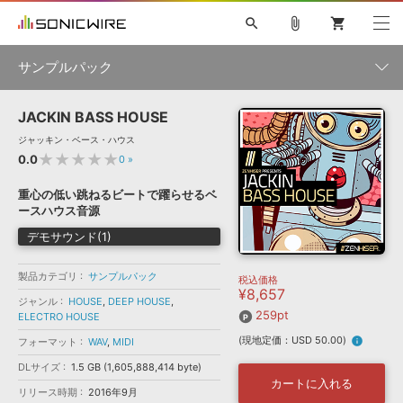
search
attach_file
shopping_cart
サンプルパック
JACKIN BASS HOUSE
初音ミク NT
鏡音リン・レン V4X
巡音ルカ V4X
MEIKO V3
製品一覧
ソフト音源 »
ジャッキン・ベース・ハウス
KAITO V3
VOCALOID
TOONTRACK
SPITFIRE AUDIO
★★★★★
0.0
0
»
VIENNA
EZ DRUMMER 3
SERUM
ライセンスフリーBGM
プラグイン・エフェクト »
サンプルパックを試そう
ボーカル抜き出し
DUBSTEP
ジャンル
重心の低い跳ねるビートで躍らせるベ
キャンペーン »
ースハウス音源
ELECTRONICA
EDM
TRANCE
MUTANT
ROUTER.FM
デモサウンド(1)
SONOCA
サンプルパック »
特集 »
製品サポート情報 »
メーカー
製品カテゴリ
サンプルパック
税込価格
ソフト音源
プラグイン・エフェクト
サンプルパック
¥8,657
ソフトウェア／ツール »
ジャンル
HOUSE
,
DEEP HOUSE
,
ニュースレター »
DTMガイド »
259pt
ELECTRO HOUSE
ソフトウェア／ツール
DAW
効果音
BGM
音楽カード
製作サービス
フォーマット
(現地定価：USD 50.00)
info
フォーマット
WAV
,
MIDI
DAW »
SONICWIREブログ »
FAQ »
DLサイズ
1.5 GB (1,605,888,414 byte)
楽曲配信流通
サービス
カートに入れる
リリース時期
2016年9月
ランキング