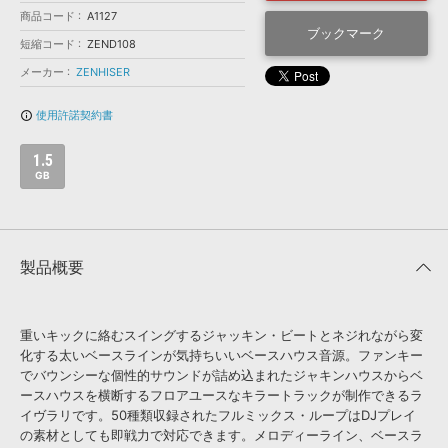
効果音 »
商品コード
A1127
お問い合わせ »
無償のサウンド
管理ソフト
ブックマーク
短縮コード
ZEND108
BGM »
メーカー
ZENHISER
次世代型
ボーカル・エディタ
使用許諾契約書
info_outline
APS
映像のBGM・
セリフを音声分離
1.5
GB
SLS
音素材の制作・
ライセンス提供
製品概要
重いキックに絡むスイングするジャッキン・ビートとネジれながら変
化する太いベースラインが気持ちいいベースハウス音源。ファンキー
でバウンシーな個性的サウンドが詰め込まれたジャキンハウスからベ
ースハウスを横断するフロアユースなキラートラックが制作できるラ
イヴラリです。50種類収録されたフルミックス・ループはDJプレイ
の素材としても即戦力で対応できます。メロディーライン、ベースラ