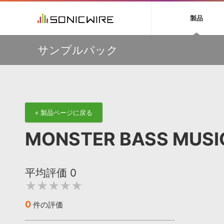
初音ミク NT
鏡音リン・レン V
製品
EZ DRUMMER 3
SERUM
ラ
ソフト音源 »
キャンペーン »
製品サポート情報 »
プラグ
特集 »
DTMガ
サンプルパック
音楽ダウンロードカード製作サービス
独立系ミ
ソフト音源
プラグ
製品一覧
挿すだけでOK！今年1番売れてるリミッター『The God
VOCALOID4 ENGINE製品サポート
製品一覧
特集一覧
DTM初心
ービス
Particle』など、Cradle製品が20%OFF！
EZ DRUMMER ENGINE製品サポート
楽器＆カテゴリ
カテゴリ
インタビ
サンプル
大迫力パーカッション&高品質オケ音源が最大50%OFF！
KONTAKT PLAYER 5製品サポート
メーカー
Strezov Samplingサマーセール
メーカー
TIPS記事
VIENNA INSTRUMENTS製品サポート
バーチャルシ
SONICWIREで有償製品ご購入の方に、エレピ音源
エンジン
ランキン
APS
SLS
『WURSY』をプレゼント！
サウンド・ラ
« 製品ページに戻る
ランキング
【最大63%OFF】Karanyi Soundsマンスリーセール！対
オーディオ・
象製品が特別価格で販売中！
BGMやセリフの抽出・削除を実現する音声
製品の仕様
サンプルパッ
MONSTER BASS M
分離サービス
規制作・
確かな“音楽性”が宿る弦楽五重奏！SRM Sounds『Max
Richter Strings』イントロセール！
DAW »
効果音 
平均評価
0
Ableton Live
製品一覧
★★★★★
Bitwig
カテゴリ
Cubase
メーカー
0
件の評価
FL Studio
ランキン
SoundBridge
シングル