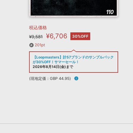
税込価格
¥6,706
¥9,581
30%OFF
201pt
【Loopmasters】計57ブランドのサンプルパック
が30%OFF！サマーセール！
2026年8月14日(金)まで
(現地定価：GBP 44.95)
info