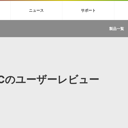
4X
巡音ルカ V4X
MEIKO V3
KAITO V3
VOCALOID
TOONTRA
ニュース
サポート
イセンスフリーBGM
サンプルパックを試そう
ボーカル抜き出し
DU
FAQ »
イン・エフェクト »
イド »
サンプルパック »
ニュースレター »
TRANCE
MUTANT
ROUTER.FM
SONOCA
製品一覧
サウンド素材の効率的な一元管理
ュージシャン向けの楽曲配信流通サ
Piapro Studio / Vocaloid4関連
イン・エフェクト
サンプルパック
ソフトウェア／ツール
DA
償ソフトウェア
者ガイド
製品一覧
バックナンバー一覧
初音ミク V4X関連
ュー一覧
パックを体験してみよう
ジャンル
購読のお申し込み
EZdrummer 3関連
一覧
メーカー
VIENNA関連
ンガー・ラインナップ
グ
フォーマット
イセンシング・サービス
オンラインストアガイド
ランキング
プロセッシング・サービス
ヘルプ
や要件に応じたBGM/効果音の新
クを試そう！
USICのユーザーレビュー
ライセンス提供
BGM »
»
製品一覧
ジャンル
メーカー
ランキング
グ
シングルBGM
効果音