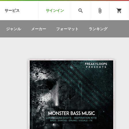
CK
SPITFIRE AUDIO
VIENNA
search
attach_file
shopping_cart
サービス
サインイン
BSTEP
ELECTRONICA
EDM
ソフトウェア／ツール »
SONICWIREブログ »
お問い合わせ »
ジャンル
メーカー
フォーマット
ランキング
のための無
ボーカルパートの制作が自由自在な、次世代
W
効果音
BGM
型ボーカル・エディタ
製品一覧
テクニカルサポート窓口
カテゴリ
製品購入前のご質問・ご相談
メーカー
ランキング