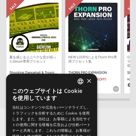
知らせするメールの2通が送信されます。メールに記載されており
おります。ご覧頂くには、該当する製品をご購入頂く必要がございます。
ます説明に沿って、製品のダウンロード／導入を行って下さい。
サンプルパック製品には、原則として日本語版操作マニュアルをご
SHOCKING MOOMBAHTON FOR SPIREのサポート情報
用意しておりません。ご購入後のご不明点や詳細に関するお問い合
わせなどは
テクニカルサポート
までご連絡ください。
デモソングは、製品収録サウンドを使ってできることを紹介するた
めのデモンストレーション用の楽曲です。原則として、デモソング
そのものをお使いいただくことはできません。また、デモソングを
構成する全てのサウンドが、サンプルパックに含まれていることを
夏を感じるユニークな音が揃っ
NEW LOOPSによるThorn Pro専
G-H
保証するものではありません。
たSerum専用プリセット
用プリセット集
ラップ
収録
ダウンロード製品という性質上、一切の返品・返金はお受け付け致
Shocking Dancehall & Tropical House For Serum
THORN PRO EXPANSION
しかねます。
×
¥2,332
¥1,166(50%OFF)
¥3,509
¥2,105(40%OFF)
¥2,5
58pt
105pt
6
このウェブサイトは Cookie
ENGLISH
を使用しています
JAPANESE
当社はコンテンツや広告をパーソナライズし、
トラフィックを分析するために Cookie を使用
します。また、当社は、お客様による当社サイ
トの使用に関する情報を広告および分析パート
ナーと共有します。これらの情報は、お客様が