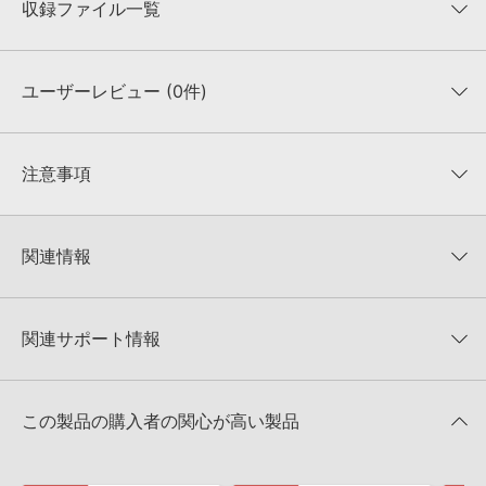
収録ファイル一覧
ユーザーレビュー (0件)
収録ファイル一覧
平均評価
0
★★★★★
注意事項
0
件の評価
KONTAKTフォーマットについて：
サンプルパック製品の
★5
0%
KONTAKTフォーマットは、
製品版KONTAKT（別売）
に読み込ん
関連情報
★4
0%
でお使いいただけます。無償版のKONTAKT PLAYERではお使いい
★3
0%
ただけませんので、ご注意ください。また、「ライブラリ・タブ」
【Producer Loops】約4,000タイトルのサンプルパックが最大
★2
0%
への表示にも対応しておりません。
50%OFF！サマーセール！
★1
0%
関連サポート情報
4GBを超えるデータに関するご注意：
FAT32でフォーマットされた
VANDALISM 製品一覧
HDDには、1ファイル4GBを超えるデータを格納することができま
レビューをもっと見る »
せん。データ容量が4GBを超えるダウンロード製品をご購入いただ
SHOCKING MOOMBAHTON FOR SPIREのサポート情報
Reveal Sound社『SPIRE』のプリセット追加方法
きます際には、NTFSやHFS＋でフォーマットされたHDDをご用意
この製品の購入者の関心が高い製品
いただく必要がございます。
2022.06.06
製品の購入手続き完了後、受注確認メールとシリアルナンバーをお
マークのついた情報は、該当する製品のご購入ユーザー様専用となって