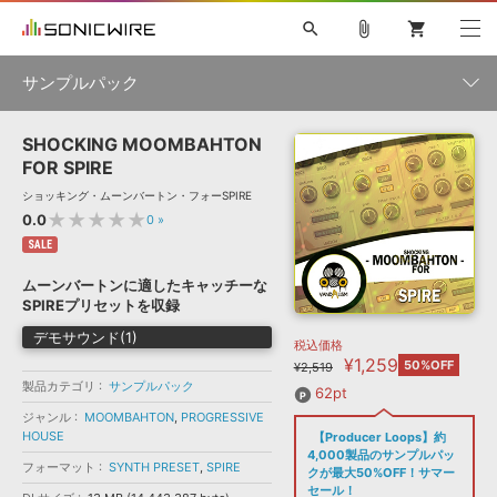
search
attach_file
shopping_cart
サンプルパック
SHOCKING MOOMBAHTON
初音ミク NT
鏡音リン・レン V4X
巡音ルカ V4X
MEIKO V3
製品一覧
ソフト音源 »
FOR SPIRE
KAITO V3
VOCALOID
TOONTRACK
SPITFIRE AUDIO
ショッキング・ムーンバートン・フォーSPIRE
VIENNA
EZ DRUMMER 3
SERUM
ライセンスフリーBGM
★★★★★
0.0
0
»
プラグイン・エフェクト »
サンプルパックを試そう
ボーカル抜き出し
DUBSTEP
ジャンル
キャンペーン »
SALE
ELECTRONICA
EDM
TRANCE
MUTANT
ROUTER.FM
ムーンバートンに適したキャッチーな
SONOCA
サンプルパック »
SPIREプリセットを収録
特集 »
製品サポート情報 »
メーカー
デモサウンド(1)
税込価格
ソフト音源
プラグイン・エフェクト
サンプルパック
¥1,259
ソフトウェア／ツール »
50%OFF
¥2,519
ニュースレター »
DTMガイド »
製品カテゴリ
サンプルパック
ソフトウェア／ツール
DAW
効果音
BGM
62pt
音楽カード
製作サービス
フォーマット
ジャンル
MOOMBAHTON
,
PROGRESSIVE
DAW »
HOUSE
【Producer Loops】約
SONICWIREブログ »
FAQ »
4,000製品のサンプルパッ
楽曲配信流通
サービス
フォーマット
SYNTH PRESET
,
SPIRE
クが最大50%OFF！サマー
ランキング
セール！