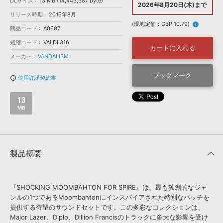
効果音 »
DLサイズ
13 MB (14,443,387 byte)
2026年8月20日(木)まで
お問い合わせ »
リリース時期
2016年8月
無償のサウンド
管理ソフト
(現地定価：GBP 10.79)
info
商品コード
A0697
BGM »
短縮コード
VALDL316
次世代型
ボーカル・エディタ
カートに入れる
メーカー
VANDALISM
APS
ブックマーク
映像のBGM・
セリフを音声分離
使用許諾契約書
info_outline
13
SLS
音素材の制作・
ライセンス提供
MB
製品概要
『SHOCKING MOOMBAHTON FOR SPIRE』は、最も独創的なジャ
ンルの1つであるMoombahtonにインスパイアされた特別なパッチを
提供する待望のサウンドセットです。この多彩なコレクションは、
Major Lazer、Diplo、Dillion Francisのトラックに多大な影響を受け