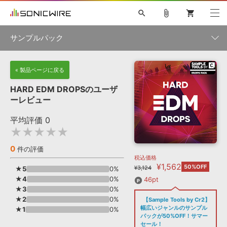
search
attach_file
shopping_cart
サンプルパック
初音ミク NT
鏡音リン・レン V4X
巡音ルカ V4X
MEIKO V3
製品一覧
« 製品ページに戻る
ソフト音源 »
KAITO V3
VOCALOID
TOONTRACK
SPITFIRE AUDIO
HARD EDM DROPSのユーザ
VIENNA
EZ DRUMMER 3
SERUM
ライセンスフリーBGM
ーレビュー
プラグイン・エフェクト »
サンプルパックを試そう
ボーカル抜き出し
DUBSTEP
ジャンル
キャンペーン »
平均評価
0
ELECTRONICA
EDM
TRANCE
MUTANT
ROUTER.FM
★★★★★
SONOCA
サンプルパック »
特集 »
製品サポート情報 »
メーカー
0
件の評価
税込価格
ソフト音源
プラグイン・エフェクト
サンプルパック
¥1,562
ソフトウェア／ツール »
50%OFF
¥3,124
★5
0%
ニュースレター »
DTMガイド »
★4
ソフトウェア／ツール
0%
DAW
効果音
BGM
46pt
音楽カード
製作サービス
フォーマット
★3
0%
DAW »
★2
0%
【Sample Tools by Cr2】
SONICWIREブログ »
FAQ »
幅広いジャンルのサンプル
★1
0%
楽曲配信流通
サービス
パックが50%OFF！サマー
ランキング
セール！