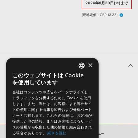
効果音 »
2026年8月20日(木)まで
お問い合わせ »
無償のサウンド
管理ソフト
(現地定価：GBP 13.33)
info
BGM »
次世代型
ボーカル・エディタ
APS
映像のBGM・
セリフを音声分離
×
SLS
ユーザーレビュー (0件)
音素材の制作・
ライセンス提供
このウェブサイトは Cookie
ENGLISH
を使用しています
表示順
JAPANESE
当社はコンテンツや広告をパーソナライズし、
トラフィックを分析するために Cookie を使用
します。また、当社は、お客様による当社サイ
トの使用に関する情報を広告および分析パート
ナーと共有します。これらの情報は、お客様が
提供した他の情報、またはお客様によるサービ
スの使用から収集した他の情報と組み合わされ
る場合があります。
続きを読む
HARD EDM DROPS
ユーザーレビュー