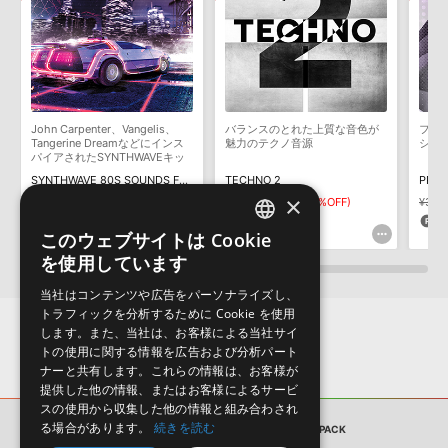
用意しておりません。ご購入後のご不明点や詳細に関するお問い合
わせなどは
テクニカルサポート
までご連絡ください。
デモソングは、製品収録サウンドを使ってできることを紹介するた
めのデモンストレーション用の楽曲です。原則として、デモソング
そのものをお使いいただくことはできません。また、デモソングを
構成する全てのサウンドが、サンプルパックに含まれていることを
John Carpenter、Vangelis、
バランスのとれた上質な音色が
フロ
保証するものではありません。
Tangerine Dreamなどにインス
魅力のテクノ音源
シブ
パイアされたSYNTHWAVEキッ
ダウンロード製品という性質上、一切の返品・返金はお受け付け致
ト
SYNTHWAVE 80S SOUNDS FOR SPIRE
TECHNO 2
PROG
しかねます。
×
¥4,279
¥2,139(50%OFF)
¥3,399
¥1,699(50%OFF)
¥3,3
106pt
50pt
5
このウェブサイトは Cookie
ENGLISH
を使用しています
JAPANESE
当社はコンテンツや広告をパーソナライズし、
トラフィックを分析するために Cookie を使用
します。また、当社は、お客様による当社サイ
トの使用に関する情報を広告および分析パート
ナーと共有します。これらの情報は、お客様が
提供した他の情報、またはお客様によるサービ
スの使用から収集した他の情報と組み合わされ
る場合があります。
続きを読む
サンプルパック
DRUM HITS MEGAPACK