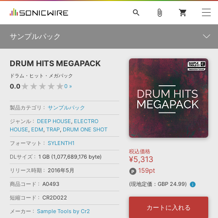
search
attach_file
shopping_cart
サンプルパック
DRUM HITS MEGAPACK
初音ミク NT
鏡音リン・レン V4X
巡音ルカ V4X
MEIKO V3
製品一覧
ソフト音源 »
ドラム・ヒット・メガパック
KAITO V3
VOCALOID
TOONTRACK
SPITFIRE AUDIO
★★★★★
0.0
0
»
VIENNA
EZ DRUMMER 3
SERUM
ライセンスフリーBGM
プラグイン・エフェクト »
サンプルパックを試そう
ボーカル抜き出し
DUBSTEP
ジャンル
キャンペーン »
製品カテゴリ
サンプルパック
ELECTRONICA
EDM
TRANCE
MUTANT
ROUTER.FM
ジャンル
DEEP HOUSE
,
ELECTRO
SONOCA
HOUSE
,
EDM
,
TRAP
,
DRUM ONE SHOT
サンプルパック »
特集 »
製品サポート情報 »
メーカー
フォーマット
SYLENTH1
税込価格
ソフト音源
プラグイン・エフェクト
サンプルパック
DLサイズ
1 GB (1,077,689,176 byte)
¥5,313
ソフトウェア／ツール »
ニュースレター »
DTMガイド »
159pt
リリース時期
2016年5月
ソフトウェア／ツール
DAW
効果音
BGM
音楽カード
製作サービス
フォーマット
商品コード
A0493
(現地定価：GBP 24.99)
info
DAW »
SONICWIREブログ »
短縮コード
CR2D022
FAQ »
楽曲配信流通
サービス
カートに入れる
メーカー
Sample Tools by Cr2
ランキング