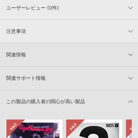
ユーザーレビュー (0件)
収録ファイル一覧
平均評価
0
★★★★★
注意事項
0
件の評価
KONTAKTフォーマットについて：
サンプルパック製品の
★5
0%
KONTAKTフォーマットは、
製品版KONTAKT（別売）
に読み込ん
関連情報
★4
0%
でお使いいただけます。無償版のKONTAKT PLAYERではお使いい
★3
0%
ただけませんので、ご注意ください。また、「ライブラリ・タブ」
Sample Tools by Cr2 製品一覧
★2
0%
への表示にも対応しておりません。
★1
0%
関連サポート情報
DRUM HITS MEGAPACKのサポート情報
4GBを超えるデータに関するご注意：
FAT32でフォーマットされた
HDDには、1ファイル4GBを超えるデータを格納することができま
レビューをもっと見る »
せん。データ容量が4GBを超えるダウンロード製品をご購入いただ
LennarDigital社「Sylenth1」のプリセット追加方法
きます際には、NTFSやHFS＋でフォーマットされたHDDをご用意
この製品の購入者の関心が高い製品
いただく必要がございます。
2022.06.06
製品の購入手続き完了後、受注確認メールとシリアルナンバーをお
マークのついた情報は、該当する製品のご購入ユーザー様専用となって
知らせするメールの2通が送信されます。メールに記載されており
おります。ご覧頂くには、該当する製品をご購入頂く必要がございます。
ます説明に沿って、製品のダウンロード／導入を行って下さい。
サンプルパック製品には、原則として日本語版操作マニュアルをご
DRUM HITS MEGAPACKのサポート情報