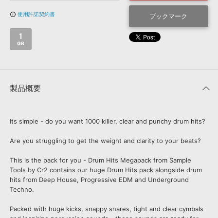
効果音 »
お問い合わせ »
使用許諾契約書
info_outline
無償のサウンド
管理ソフト
ブックマーク
BGM »
1
GB
次世代型
ボーカル・エディタ
APS
映像のBGM・
セリフを音声分離
製品概要
SLS
音素材の制作・
ライセンス提供
Its simple - do you want 1000 killer, clear and punchy drum hits?
Are you struggling to get the weight and clarity to your beats?
This is the pack for you - Drum Hits Megapack from Sample
Tools by Cr2 contains our huge Drum Hits pack alongside drum
hits from Deep House, Progressive EDM and Underground
Techno.
Packed with huge kicks, snappy snares, tight and clear cymbals