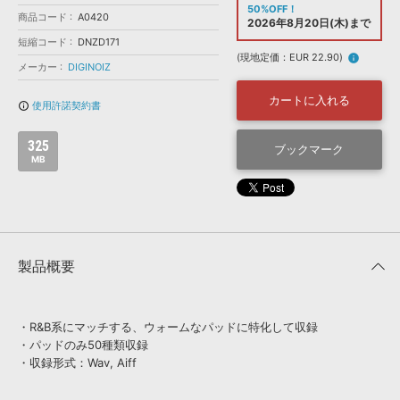
効果音 »
50%OFF！
商品コード
お問い合わせ »
A0420
2026年8月20日(木)まで
無償のサウンド
管理ソフト
短縮コード
DNZD171
BGM »
(現地定価：EUR 22.90)
info
メーカー
DIGINOIZ
次世代型
ボーカル・エディタ
カートに入れる
使用許諾契約書
info_outline
APS
映像のBGM・
セリフを音声分離
325
ブックマーク
MB
SLS
音素材の制作・
ライセンス提供
製品概要
・R&B系にマッチする、ウォームなパッドに特化して収録
・パッドのみ50種類収録
・収録形式：Wav, Aiff