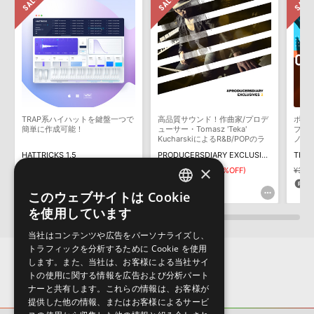
いただく必要がございます。
製品の購入手続き完了後、受注確認メールとシリアルナンバーをお
知らせするメールの2通が送信されます。メールに記載されており
ます説明に沿って、製品のダウンロード／導入を行って下さい。
サンプルパック製品には、原則として日本語版操作マニュアルをご
用意しておりません。ご購入後のご不明点や詳細に関するお問い合
わせなどは
テクニカルサポート
までご連絡ください。
TRAP系ハイハットを鍵盤一つで
高品質サウンド！作曲家/プロデ
ポッ
デモソングは、製品収録サウンドを使ってできることを紹介するた
簡単に作成可能！
ューサー・Tomasz 'Teka'
プま
めのデモンストレーション用の楽曲です。原則として、デモソング
KucharskiによるR&B/POPのラ
ノ素
イブラリ
そのものをお使いいただくことはできません。また、デモソングを
HATTRICKS 1.5
PRODUCERSDIARY EXCLUSIVES 2
THE 
構成する全てのサウンドが、サンプルパックに含まれていることを
×
¥9,812
¥3,924(60%OFF)
¥3,608
¥1,804(50%OFF)
¥3,6
保証するものではありません。
196pt
90pt
9
このウェブサイトは Cookie
ENGLISH
ダウンロード製品という性質上、一切の返品・返金はお受け付け致
を使用しています
しかねます。
JAPANESE
当社はコンテンツや広告をパーソナライズし、
トラフィックを分析するために Cookie を使用
します。また、当社は、お客様による当社サイ
トの使用に関する情報を広告および分析パート
ナーと共有します。これらの情報は、お客様が
提供した他の情報、またはお客様によるサービ