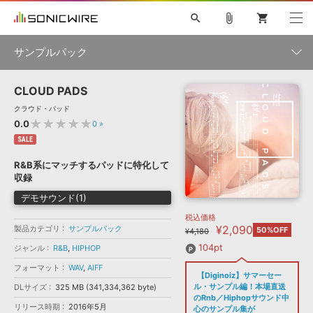
search
attach_file
shopping_cart
サンプルパック
CLOUD PADS
初音ミク NT
鏡音リン・レン V4X
巡音ルカ V4X
MEIKO V3
製品一覧
ソフト音源 »
クラウド・パッド
KAITO V3
VOCALOID
TOONTRACK
SPITFIRE AUDIO
★★★★★
0.0
0
»
VIENNA
EZ DRUMMER 3
SERUM
ライセンスフリーBGM
SALE
プラグイン・エフェクト »
サンプルパックを試そう
ボーカル抜き出し
DUBSTEP
ジャンル
キャンペーン »
R&B系にマッチするパッドに特化して
ELECTRONICA
EDM
TRANCE
MUTANT
ROUTER.FM
収録
SONOCA
サンプルパック »
特集 »
デモサウンド(1)
製品サポート情報 »
メーカー
税込価格
ソフト音源
プラグイン・エフェクト
サンプルパック
¥2,090
製品カテゴリ
ソフトウェア／ツール »
サンプルパック
50%OFF
¥4,180
ニュースレター »
DTMガイド »
ソフトウェア／ツール
DAW
効果音
BGM
104pt
ジャンル
R&B
,
HIPHOP
音楽カード
製作サービス
フォーマット
フォーマット
WAV
,
AIFF
DAW »
【Diginoiz】サマーセー
SONICWIREブログ »
FAQ »
ル・サンプル編！本場直送
DLサイズ
325 MB (341,334,362 byte)
楽曲配信流通
サービス
のRnb／Hiphopサウンド中
リリース時期
2016年5月
ランキング
心のサンプル集が