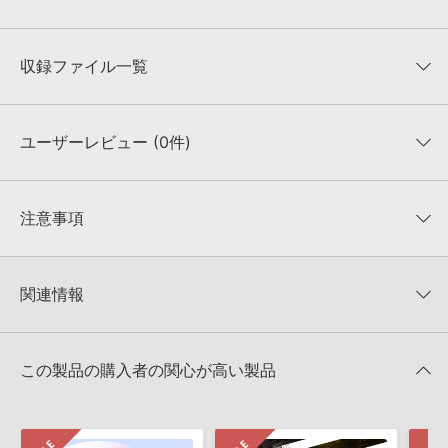
収録ファイル一覧
ユーザーレビュー (0件)
収録ファイル一覧
平均評価
0
★★★★★
注意事項
0
件の評価
KONTAKTフォーマットについて：
サンプルパック製品の
★5
0%
KONTAKTフォーマットは、
製品版KONTAKT（別売）
に読み込ん
関連情報
★4
0%
でお使いいただけます。無償版のKONTAKT PLAYERではお使いい
★3
0%
ただけませんので、ご注意ください。また、「ライブラリ・タブ」
【Diginoiz】サマーセール・サンプル編！Rnb／Hiphopサウンド中
★2
0%
への表示にも対応しておりません。
心のサンプル集が50%OFF！
★1
0%
この製品の購入者の関心が高い製品
4GBを超えるデータに関するご注意：
FAT32でフォーマットされた
DIGINOIZ 製品一覧
HDDには、1ファイル4GBを超えるデータを格納することができま
レビューをもっと見る »
せん。データ容量が4GBを超えるダウンロード製品をご購入いただ
きます際には、NTFSやHFS＋でフォーマットされたHDDをご用意