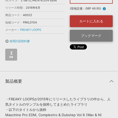
効果音 »
DLサイズ
2 GB (2,146,476,024 byte)
お問い合わせ »
リリース時期
2016年6月
無償のサウンド
管理ソフト
(現地定価：GBP 49.95)
info
商品コード
A0022
BGM »
カートに入れる
短縮コード
FRKLD104
次世代型
ボーカル・エディタ
メーカー
FREAKY LOOPS
ブックマーク
APS
映像のBGM・
セリフを音声分離
使用許諾契約書
info_outline
2
SLS
音素材の制作・
ライセンス提供
GB
製品概要
・FREAKY LOOPSが2015年にリリースしたライブラリの中から、人
気タイトルのサンプルを抜粋してまとめたライブラリ
・以下のタイトルから抜粋
Maschine Pro EDM, Complextro & Dubstep Vol 6 (Wav & NI