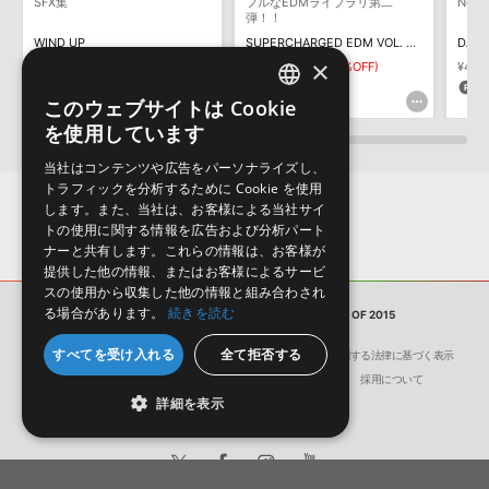
保証するものではありません。
SFX集
フルなEDMライブラリ第二
New
弾！！
ダウンロード製品という性質上、一切の返品・返金はお受け付け致
WIND UP
SUPERCHARGED EDM VOL. 2 BY REZONE
DARK
しかねます。
×
¥2,959
¥2,071(30%OFF)
¥7,425
¥5,197(30%OFF)
¥4,2
62pt
155pt
1
このウェブサイトは Cookie
ENGLISH
を使用しています
JAPANESE
当社はコンテンツや広告をパーソナライズし、
トラフィックを分析するために Cookie を使用
します。また、当社は、お客様による当社サイ
トの使用に関する情報を広告および分析パート
ナーと共有します。これらの情報は、お客様が
提供した他の情報、またはお客様によるサービ
スの使用から収集した他の情報と組み合わされ
る場合があります。
続きを読む
サンプルパック
FREAKYLOOPS BEST OF 2015
すべてを受け入れる
全て拒否する
会社概要
環境保護（CSR）への取り組み
特定商取引に関する法律に基づく表示
サイト動作環境
利用規約
個人情報の保護について
採用について
詳細を表示