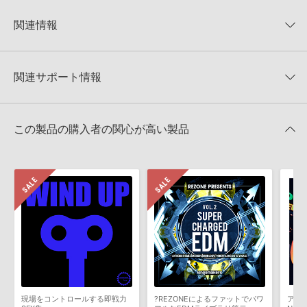
KONTAKTフォーマットについて：
サンプルパック製品の
★5
0%
KONTAKTフォーマットは、
製品版KONTAKT（別売）
に読み込ん
関連情報
★4
0%
でお使いいただけます。無償版のKONTAKT PLAYERではお使いい
★3
0%
ただけませんので、ご注意ください。また、「ライブラリ・タブ」
【Loopmasters】計57ブランドのサンプルパックが30%OFF！サ
★2
0%
への表示にも対応しておりません。
マーセール！
★1
0%
関連サポート情報
4GBを超えるデータに関するご注意：
FAT32でフォーマットされた
FREAKY LOOPS 製品一覧
HDDには、1ファイル4GBを超えるデータを格納することができま
レビューをもっと見る »
せん。データ容量が4GBを超えるダウンロード製品をご購入いただ
FREAKYLOOPS BEST OF 2015のサポート情報
MIDI形式サンプルパックの追加方法
きます際には、NTFSやHFS＋でフォーマットされたHDDをご用意
この製品の購入者の関心が高い製品
いただく必要がございます。
2022.06.06
製品の購入手続き完了後、受注確認メールとシリアルナンバーをお
Native Instruments社「Massive」のプリセット追加方法
知らせするメールの2通が送信されます。メールに記載されており
ます説明に沿って、製品のダウンロード／導入を行って下さい。
2022.05.25
サンプルパック製品には、原則として日本語版操作マニュアルをご
マークのついた情報は、該当する製品のご購入ユーザー様専用となって
用意しておりません。ご購入後のご不明点や詳細に関するお問い合
おります。ご覧頂くには、該当する製品をご購入頂く必要がございます。
わせなどは
テクニカルサポート
までご連絡ください。
デモソングは、製品収録サウンドを使ってできることを紹介するた
FREAKYLOOPS BEST OF 2015のサポート情報
めのデモンストレーション用の楽曲です。原則として、デモソング
そのものをお使いいただくことはできません。また、デモソングを
構成する全てのサウンドが、サンプルパックに含まれていることを
現場をコントロールする即戦力
?REZONEによるファットでパワ
アナ