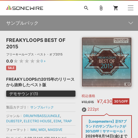
search
attach_file
shopping_cart
サンプルパック
FREAKYLOOPS BEST OF
初音ミク NT
鏡音リン・レン V4X
巡音ルカ V4X
MEIKO V3
製品一覧
ソフト音源 »
2015
KAITO V3
VOCALOID
TOONTRACK
SPITFIRE AUDIO
フリーキーループス・ベスト・オブ2015
VIENNA
EZ DRUMMER 3
SERUM
ライセンスフリーBGM
★★★★★
0.0
0
»
プラグイン・エフェクト »
サンプルパックを試そう
ボーカル抜き出し
DUBSTEP
ジャンル
キャンペーン »
SALE
ELECTRONICA
EDM
TRANCE
MUTANT
ROUTER.FM
FREAKY LOOPSの2015年のリリース
SONOCA
サンプルパック »
から抜粋したベスト版
特集 »
製品サポート情報 »
メーカー
デモサウンド(1)
税込価格
ソフト音源
プラグイン・エフェクト
サンプルパック
¥7,430
ソフトウェア／ツール »
30%OFF
¥10,615
ニュースレター »
DTMガイド »
製品カテゴリ
サンプルパック
ソフトウェア／ツール
DAW
効果音
BGM
222pt
音楽カード
製作サービス
フォーマット
ジャンル
DRUM'N'BASS/JUNGLE
,
DAW »
DUBSTEP
,
ELECTRO HOUSE
,
EDM
,
TRAP
【Loopmasters】計57ブ
SONICWIREブログ »
FAQ »
ランドのサンプルパックが
楽曲配信流通
サービス
フォーマット
WAV
,
MIDI
,
MASSIVE
30%OFF！サマーセール！
ランキング
2026年8月14日(金)まで