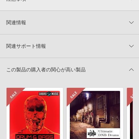
0
件の評価
KONTAKTフォーマットについて：
サンプルパック製品の
★5
0%
KONTAKTフォーマットは、
製品版KONTAKT（別売）
に読み込ん
関連情報
★4
0%
でお使いいただけます。無償版のKONTAKT PLAYERではお使いい
★3
0%
ただけませんので、ご注意ください。また、「ライブラリ・タブ」
【Loopmasters】計57ブランドのサンプルパックが30%OFF！サ
★2
0%
への表示にも対応しておりません。
マーセール！
★1
0%
関連サポート情報
4GBを超えるデータに関するご注意：
FAT32でフォーマットされた
SINGOMAKERS 製品一覧
HDDには、1ファイル4GBを超えるデータを格納することができま
レビューをもっと見る »
せん。データ容量が4GBを超えるダウンロード製品をご購入いただ
DRUM & BASS ULTRA PACKのサポート情報
Reveal Sound社『SPIRE』のプリセット追加方法
きます際には、NTFSやHFS＋でフォーマットされたHDDをご用意
この製品の購入者の関心が高い製品
いただく必要がございます。
2022.06.06
製品の購入手続き完了後、受注確認メールとシリアルナンバーをお
LennarDigital社「Sylenth1」のプリセット追加方法
知らせするメールの2通が送信されます。メールに記載されており
ます説明に沿って、製品のダウンロード／導入を行って下さい。
2022.06.06
サンプルパック製品には、原則として日本語版操作マニュアルをご
MIDI形式サンプルパックの追加方法
用意しておりません。ご購入後のご不明点や詳細に関するお問い合
2022.06.06
わせなどは
テクニカルサポート
までご連絡ください。
デモソングは、製品収録サウンドを使ってできることを紹介するた
Native Instruments社「Massive」のプリセット追加方法
めのデモンストレーション用の楽曲です。原則として、デモソング
2022.05.25
そのものをお使いいただくことはできません。また、デモソングを