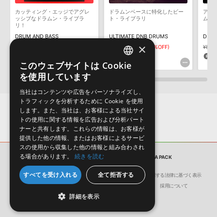
構成する全てのサウンドが、サンプルパックに含まれていることを
カッティング・エッジでアグレ
ドラムンベースに特化したビー
アグ
マークのついた情報は、該当する製品のご購入ユーザー様専用となって
保証するものではありません。
ッシブなドラムン・ライブラ
ト・ライブラリ
ムン
リ！
おります。ご覧頂くには、該当する製品をご購入頂く必要がございます。
ダウンロード製品という性質上、一切の返品・返金はお受け付け致
DRUM AND BASS
ULTIMATE DNB DRUMS
DRUM
しかねます。
×
DRUM & BASS ULTRA PACKのサポート情報
¥6,391
¥4,473(30%OFF)
¥3,190
¥2,233(30%OFF)
¥8,5
134pt
66pt
1
このウェブサイトは Cookie
ENGLISH
を使用しています
JAPANESE
当社はコンテンツや広告をパーソナライズし、
トラフィックを分析するために Cookie を使用
します。また、当社は、お客様による当社サイ
トの使用に関する情報を広告および分析パート
ナーと共有します。これらの情報は、お客様が
提供した他の情報、またはお客様によるサービ
スの使用から収集した他の情報と組み合わされ
る場合があります。
続きを読む
サンプルパック
DRUM & BASS ULTRA PACK
すべてを受け入れる
全て拒否する
会社概要
環境保護（CSR）への取り組み
特定商取引に関する法律に基づく表示
サイト動作環境
利用規約
個人情報の保護について
採用について
詳細を表示