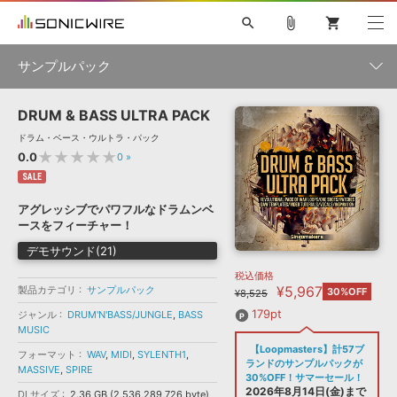
search
attach_file
shopping_cart
サンプルパック
DRUM & BASS ULTRA PACK
初音ミク NT
鏡音リン・レン V4X
巡音ルカ V4X
MEIKO V3
製品一覧
ソフト音源 »
ドラム・ベース・ウルトラ・パック
KAITO V3
VOCALOID
TOONTRACK
SPITFIRE AUDIO
★★★★★
0.0
0
»
VIENNA
EZ DRUMMER 3
SERUM
ライセンスフリーBGM
SALE
プラグイン・エフェクト »
サンプルパックを試そう
ボーカル抜き出し
DUBSTEP
ジャンル
キャンペーン »
アグレッシブでパワフルなドラムンベ
ELECTRONICA
EDM
TRANCE
MUTANT
ROUTER.FM
ースをフィーチャー！
SONOCA
サンプルパック »
特集 »
デモサウンド(21)
製品サポート情報 »
メーカー
税込価格
ソフト音源
プラグイン・エフェクト
サンプルパック
¥5,967
製品カテゴリ
ソフトウェア／ツール »
サンプルパック
30%OFF
¥8,525
ニュースレター »
DTMガイド »
ソフトウェア／ツール
DAW
効果音
BGM
179pt
ジャンル
DRUM'N'BASS/JUNGLE
,
BASS
音楽カード
製作サービス
フォーマット
MUSIC
DAW »
【Loopmasters】計57ブ
SONICWIREブログ »
フォーマット
WAV
,
MIDI
,
SYLENTH1
,
FAQ »
ランドのサンプルパックが
MASSIVE
,
SPIRE
楽曲配信流通
サービス
30%OFF！サマーセール！
ランキング
2026年8月14日(金)まで
DLサイズ
2.36 GB (2,536,289,726 byte)