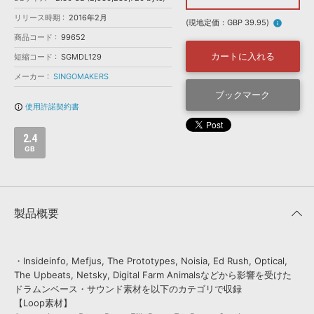
効果音 »
お問い合わせ »
リリース時期
2016年2月
無償のサウンド
管理ソフト
(現地定価：GBP 39.95)
info
商品コード
99652
BGM »
カートに入れる
短縮コード
SGMDL129
次世代型
ボーカル・エディタ
メーカー
SINGOMAKERS
ブックマーク
APS
映像のBGM・
セリフを音声分離
使用許諾契約書
info_outline
2.4
SLS
音素材の制作・
ライセンス提供
GB
製品概要
・Insideinfo, Mefjus, The Prototypes, Noisia, Ed Rush, Optical,
The Upbeats, Netsky, Digital Farm Animalsなどから影響を受けた
ドラムンベース・サウンド素材を以下のカテゴリで収録
【Loop素材】