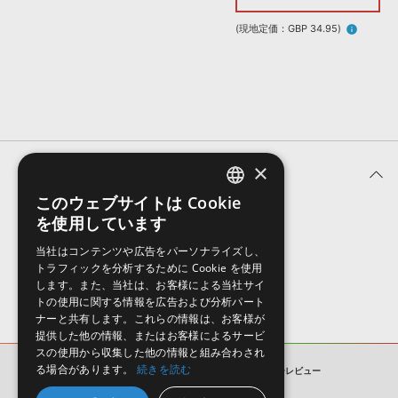
効果音 »
お問い合わせ »
無償のサウンド
管理ソフト
(現地定価：GBP 34.95)
info
BGM »
次世代型
ボーカル・エディタ
APS
映像のBGM・
セリフを音声分離
×
ユーザーレビュー (0件)
SLS
音素材の制作・
ライセンス提供
このウェブサイトは Cookie
ENGLISH
を使用しています
表示順
JAPANESE
当社はコンテンツや広告をパーソナライズし、
トラフィックを分析するために Cookie を使用
します。また、当社は、お客様による当社サイ
トの使用に関する情報を広告および分析パート
ナーと共有します。これらの情報は、お客様が
提供した他の情報、またはお客様によるサービ
スの使用から収集した他の情報と組み合わされ
る場合があります。
続きを読む
CLASSIC 90S HOUSE VOL2
ユーザーレビュー