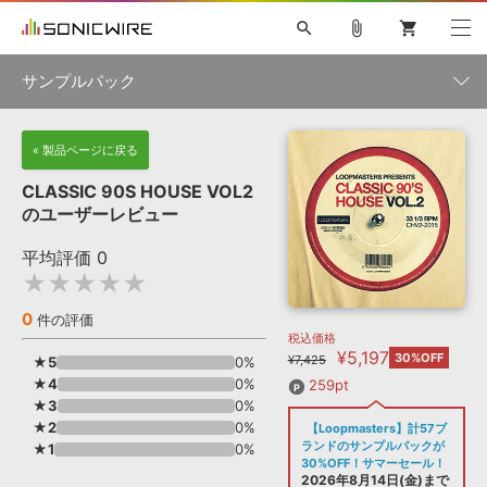
search
attach_file
shopping_cart
サンプルパック
初音ミク NT
鏡音リン・レン V4X
巡音ルカ V4X
MEIKO V3
製品一覧
« 製品ページに戻る
ソフト音源 »
KAITO V3
VOCALOID
TOONTRACK
SPITFIRE AUDIO
CLASSIC 90S HOUSE VOL2
VIENNA
EZ DRUMMER 3
SERUM
ライセンスフリーBGM
のユーザーレビュー
プラグイン・エフェクト »
サンプルパックを試そう
ボーカル抜き出し
DUBSTEP
ジャンル
キャンペーン »
平均評価
0
ELECTRONICA
EDM
TRANCE
MUTANT
ROUTER.FM
★★★★★
SONOCA
サンプルパック »
特集 »
製品サポート情報 »
メーカー
0
件の評価
税込価格
ソフト音源
プラグイン・エフェクト
サンプルパック
¥5,197
ソフトウェア／ツール »
30%OFF
¥7,425
★5
0%
ニュースレター »
DTMガイド »
★4
ソフトウェア／ツール
0%
DAW
効果音
BGM
259pt
音楽カード
製作サービス
フォーマット
★3
0%
DAW »
★2
0%
【Loopmasters】計57ブ
SONICWIREブログ »
FAQ »
ランドのサンプルパックが
★1
0%
楽曲配信流通
サービス
30%OFF！サマーセール！
ランキング
2026年8月14日(金)まで