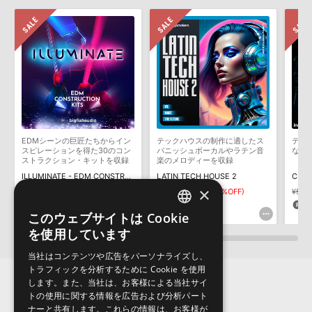
せん。データ容量が4GBを超えるダウンロード製品をご購入いただ
きます際には、NTFSやHFS＋でフォーマットされたHDDをご用意
いただく必要がございます。
製品の購入手続き完了後、受注確認メールとシリアルナンバーをお
知らせするメールの2通が送信されます。メールに記載されており
ます説明に沿って、製品のダウンロード／導入を行って下さい。
サンプルパック製品には、原則として日本語版操作マニュアルをご
用意しておりません。ご購入後のご不明点や詳細に関するお問い合
わせなどは
テクニカルサポート
までご連絡ください。
EDMシーンの巨匠たちからイン
テックハウスの制作に適したス
テク
デモソングは、製品収録サウンドを使ってできることを紹介するた
スピレーションを得た30のコン
パニッシュボーカルやラテン音
なサ
めのデモンストレーション用の楽曲です。原則として、デモソング
ストラクション・キットを収録
楽のメロディーを収録
そのものをお使いいただくことはできません。また、デモソングを
ILLUMINATE - EDM CONSTRUCTION KITS
LATIN TECH HOUSE 2
構成する全てのサウンドが、サンプルパックに含まれていることを
×
¥22,550
¥11,275(50%OFF)
¥7,436
¥5,205(30%OFF)
¥5,3
保証するものではありません。
563pt
156pt
11
このウェブサイトは Cookie
ENGLISH
ダウンロード製品という性質上、一切の返品・返金はお受け付け致
を使用しています
しかねます。
JAPANESE
当社はコンテンツや広告をパーソナライズし、
トラフィックを分析するために Cookie を使用
します。また、当社は、お客様による当社サイ
トの使用に関する情報を広告および分析パート
ナーと共有します。これらの情報は、お客様が