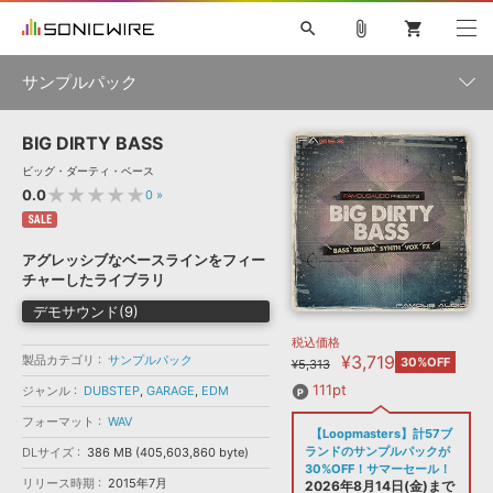
search
attach_file
shopping_cart
サンプルパック
BIG DIRTY BASS
初音ミク NT
鏡音リン・レン V4X
巡音ルカ V4X
MEIKO V3
製品一覧
ソフト音源 »
ビッグ・ダーティ・ベース
KAITO V3
VOCALOID
TOONTRACK
SPITFIRE AUDIO
★★★★★
0.0
0
»
VIENNA
EZ DRUMMER 3
SERUM
ライセンスフリーBGM
SALE
プラグイン・エフェクト »
サンプルパックを試そう
ボーカル抜き出し
DUBSTEP
ジャンル
キャンペーン »
アグレッシブなベースラインをフィー
ELECTRONICA
EDM
TRANCE
MUTANT
ROUTER.FM
チャーしたライブラリ
SONOCA
サンプルパック »
特集 »
デモサウンド(9)
製品サポート情報 »
メーカー
税込価格
ソフト音源
プラグイン・エフェクト
サンプルパック
¥3,719
製品カテゴリ
ソフトウェア／ツール »
サンプルパック
30%OFF
¥5,313
ニュースレター »
DTMガイド »
ソフトウェア／ツール
DAW
効果音
BGM
111pt
ジャンル
DUBSTEP
,
GARAGE
,
EDM
音楽カード
製作サービス
フォーマット
フォーマット
WAV
DAW »
【Loopmasters】計57ブ
SONICWIREブログ »
FAQ »
ランドのサンプルパックが
DLサイズ
386 MB (405,603,860 byte)
楽曲配信流通
サービス
30%OFF！サマーセール！
リリース時期
2015年7月
ランキング
2026年8月14日(金)まで