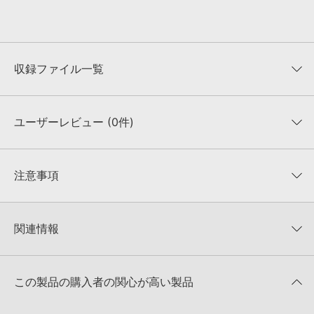
収録ファイル一覧
ユーザーレビュー (0件)
収録ファイル一覧
平均評価
0
★★★★★
注意事項
0
件の評価
KONTAKTフォーマットについて：
サンプルパック製品の
★5
0%
KONTAKTフォーマットは、
製品版KONTAKT（別売）
に読み込ん
関連情報
★4
0%
でお使いいただけます。無償版のKONTAKT PLAYERではお使いい
★3
0%
ただけませんので、ご注意ください。また、「ライブラリ・タブ」
【Loopmasters】計57ブランドのサンプルパックが30%OFF！サ
★2
0%
への表示にも対応しておりません。
マーセール！
★1
0%
この製品の購入者の関心が高い製品
4GBを超えるデータに関するご注意：
FAT32でフォーマットされた
Famous Audio 製品一覧
HDDには、1ファイル4GBを超えるデータを格納することができま
レビューをもっと見る »