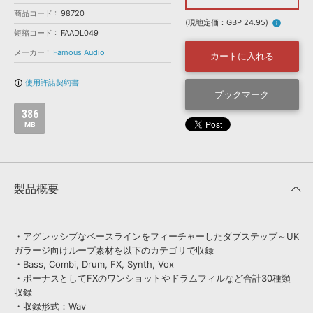
効果音 »
商品コード
お問い合わせ »
98720
無償のサウンド
管理ソフト
(現地定価：GBP 24.95)
info
短縮コード
FAADL049
BGM »
メーカー
Famous Audio
カートに入れる
次世代型
ボーカル・エディタ
使用許諾契約書
info_outline
ブックマーク
APS
映像のBGM・
セリフを音声分離
386
MB
SLS
音素材の制作・
ライセンス提供
製品概要
・アグレッシブなベースラインをフィーチャーしたダブステップ～UK
ガラージ向けループ素材を以下のカテゴリで収録
・Bass, Combi, Drum, FX, Synth, Vox
・ボーナスとしてFXのワンショットやドラムフィルなど合計30種類
収録
・収録形式：Wav