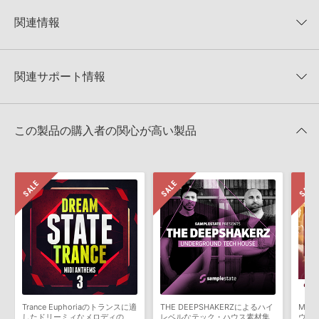
KONTAKTフォーマットについて：
サンプルパック製品の
★5
0%
KONTAKTフォーマットは、
製品版KONTAKT（別売）
に読み込ん
関連情報
★4
0%
でお使いいただけます。無償版のKONTAKT PLAYERではお使いい
★3
0%
ただけませんので、ご注意ください。また、「ライブラリ・タブ」
【Producer Loops】約4,000タイトルのサンプルパックが最大
★2
0%
への表示にも対応しておりません。
50%OFF！サマーセール！
★1
0%
関連サポート情報
4GBを超えるデータに関するご注意：
FAT32でフォーマットされた
TRANCE EUPHORIA 製品一覧
HDDには、1ファイル4GBを超えるデータを格納することができま
レビューをもっと見る »
せん。データ容量が4GBを超えるダウンロード製品をご購入いただ
EUPHORIC TRANCE ESSENTIALS FOR SPIREのサポート情報
Reveal Sound社『SPIRE』のプリセット追加方法
きます際には、NTFSやHFS＋でフォーマットされたHDDをご用意
この製品の購入者の関心が高い製品
いただく必要がございます。
2022.06.06
製品の購入手続き完了後、受注確認メールとシリアルナンバーをお
MIDI形式サンプルパックの追加方法
知らせするメールの2通が送信されます。メールに記載されており
ます説明に沿って、製品のダウンロード／導入を行って下さい。
2022.06.06
サンプルパック製品には、原則として日本語版操作マニュアルをご
マークのついた情報は、該当する製品のご購入ユーザー様専用となって
用意しておりません。ご購入後のご不明点や詳細に関するお問い合
おります。ご覧頂くには、該当する製品をご購入頂く必要がございます。
わせなどは
テクニカルサポート
までご連絡ください。
デモソングは、製品収録サウンドを使ってできることを紹介するた
EUPHORIC TRANCE ESSENTIALS FOR SPIREのサポート情報
めのデモンストレーション用の楽曲です。原則として、デモソング
そのものをお使いいただくことはできません。また、デモソングを
構成する全てのサウンドが、サンプルパックに含まれていることを
Trance Euphoriaのトランスに適
THE DEEPSHAKERZによるハイ
Mas
保証するものではありません。
したドリーミィなメロディの
レベルなテック・ハウス素材集
ウス