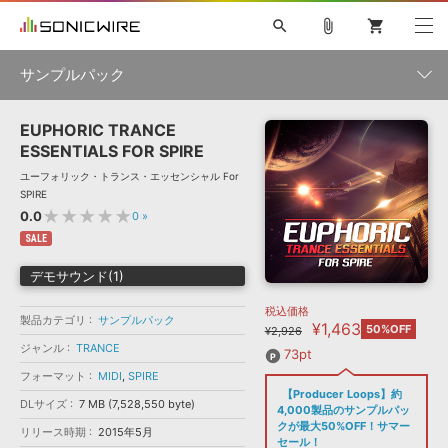
search
attach_file
shopping_cart
サンプルパック
EUPHORIC TRANCE
初音ミク NT
鏡音リン・レン V4X
巡音ルカ V4X
MEIKO V3
製品一覧
ソフト音源 »
ESSENTIALS FOR SPIRE
KAITO V3
VOCALOID
TOONTRACK
SPITFIRE AUDIO
ユーフォリック・トランス・エッセンシャル For
VIENNA
EZ DRUMMER 3
SERUM
ライセンスフリーBGM
SPIRE
プラグイン・エフェクト »
サンプルパックを試そう
ボーカル抜き出し
DUBSTEP
ジャンル
★★★★★
0.0
0
»
キャンペーン »
ELECTRONICA
EDM
TRANCE
MUTANT
ROUTER.FM
SALE
SONOCA
サンプルパック »
デモサウンド(1)
特集 »
製品サポート情報 »
メーカー
税込価格
ソフト音源
プラグイン・エフェクト
サンプルパック
製品カテゴリ
サンプルパック
¥1,463
ソフトウェア／ツール »
50%OFF
¥2,926
ニュースレター »
DTMガイド »
ジャンル
TRANCE
ソフトウェア／ツール
DAW
効果音
BGM
73pt
音楽カード
製作サービス
フォーマット
フォーマット
MIDI
,
SPIRE
DAW »
【Producer Loops】約
SONICWIREブログ »
DLサイズ
7 MB (7,528,550 byte)
FAQ »
4,000製品のサンプルパッ
楽曲配信流通
サービス
クが最大50%OFF！サマー
リリース時期
2015年5月
ランキング
セール！