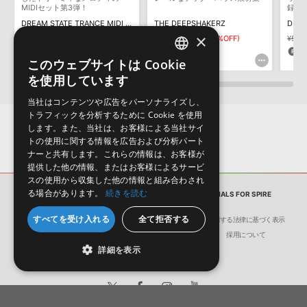
MIDIセット第3弾！
録。
ダウンロード製品という性質上、一切の返品・返金はお受け付け致
DREAM STATE TRANCE MIDI ANTHEMS 3
THE DEEPSHAKERZ
DEEP
しかねます。
×
¥1,782
¥891(50%OFF)
¥6,391
¥4,473(30%OFF)
¥5,9
44pt
134pt
1
このウェブサイトは Cookie
ENGLISH
を使用しています
JAPANESE
当社はコンテンツや広告をパーソナライズし、
トラフィックを分析するために Cookie を使用
します。また、当社は、お客様による当社サイ
トの使用に関する情報を広告および分析パート
ナーと共有します。これらの情報は、お客様が
提供した他の情報、またはお客様によるサービ
スの使用から収集した他の情報と組み合わされ
る場合があります。
続きを読む
サンプルパック
EUPHORIC TRANCE ESSENTIALS FOR SPIRE
すべてを受け入れる
全て拒否する
会社概要
環境保護（CSR）への取り組み
特定商取引に関する法律に基づく表示
サイト動作環境
利用規約
個人情報の保護について
採用について
詳細を表示