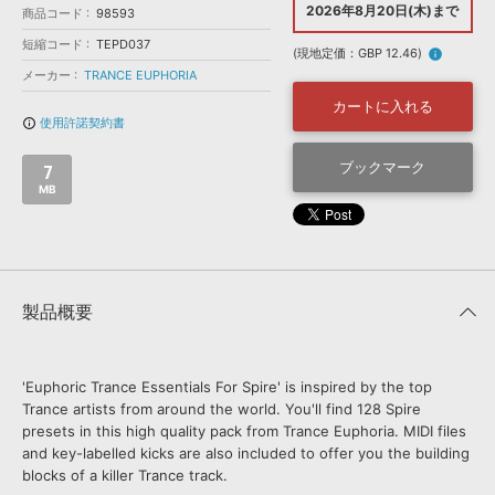
効果音 »
2026年8月20日(木)まで
商品コード
98593
お問い合わせ »
無償のサウンド
管理ソフト
短縮コード
TEPD037
(現地定価：GBP 12.46)
info
BGM »
メーカー
TRANCE EUPHORIA
次世代型
ボーカル・エディタ
カートに入れる
使用許諾契約書
info_outline
APS
ブックマーク
映像のBGM・
セリフを音声分離
7
MB
SLS
音素材の制作・
ライセンス提供
製品概要
'Euphoric Trance Essentials For Spire' is inspired by the top
Trance artists from around the world. You'll find 128 Spire
presets in this high quality pack from Trance Euphoria. MIDI files
and key-labelled kicks are also included to offer you the building
blocks of a killer Trance track.