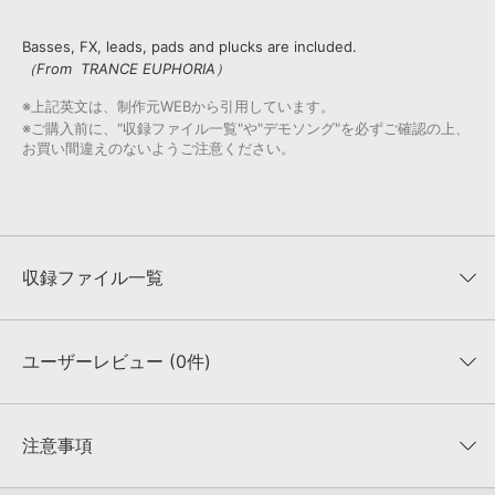
Basses, FX, leads, pads and plucks are included.
（From TRANCE EUPHORIA）
※上記英文は、制作元WEBから引用しています。
※ご購入前に、"収録ファイル一覧"や"デモソング"を必ずご確認の上、
お買い間違えのないようご注意ください。
収録ファイル一覧
ユーザーレビュー (0件)
収録ファイル一覧
平均評価
0
★★★★★
注意事項
0
件の評価