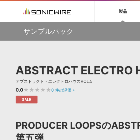
初音ミク NT
鏡音リン・レン V
製品
EZ DRUMMER 3
SERUM
ラ
ソフト音源 »
キャンペーン »
製品サポート情報 »
プラグ
特集 »
DTMガ
サンプルパック
音楽ダウンロードカード製作サービス
独立系ミ
ソフト音源
プラグ
製品一覧
【50％OFF】Soundiron 期間限定セール！人気のクワイ
VOCALOID4 ENGINE製品サポート
製品一覧
特集一覧
DTM初心
ービス
ヤ音源、ストリングス音源が特別価格！
EZ DRUMMER ENGINE製品サポート
楽器＆カテゴリ
カテゴリ
インタビ
サンプル
Audiomodern Summer Sale！全製品35％OFF！
KONTAKT PLAYER 5製品サポート
メーカー
メーカー
TIPS記事
万物を創造するシンセ『Avenger 2』や拡張音源が
VIENNA INSTRUMENTS製品サポート
バーチャルシ
33％OFF！Vengeance Soundサマーセール！
エンジン
ランキン
APS
SLS
ABSTRACT ELECTRO 
サウンド・ラ
【AudioThing】古典的なラテン・サウンドを収録した
ランキング
『LATIN PERCUSSION』が51％OFF！
オーディオ・
BGMやセリフの抽出・削除を実現する音声
製品の仕様
【HEAVYOCITY】サマーセール Reloaded！シネマティ
サンプルパッ
アブストラクト・エレクトロハウスVOL.5
分離サービス
規制作・
ック音源 / エフェクト最大75%OFF！
★★★★★
0.0
0
件の評価
»
DAW »
効果音 
SALE
Ableton Live
製品一覧
Bitwig
カテゴリ
PRODUCER LOOPSのABST
Cubase
メーカー
FL Studio
ランキン
第五弾
SoundBridge
シングル