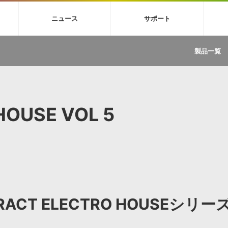
4X
巡音ルカ V4X
MEIKO V3
KAITO V3
VOCALOID
TOONTRA
ニュース
サポート
イセンスフリーBGM
サンプルパックを試そう
ボーカル抜き出し
DU
FAQ »
イン・エフェクト »
イド »
サンプルパック »
ニュースレター »
TRANCE
MUTANT
ROUTER.FM
SONOCA
製品一覧
サウンド素材の効率的な一元管理
ュージシャン向けの楽曲配信流通サ
Piapro Studio / Vocaloid4関連
イン・エフェクト
サンプルパック
ソフトウェア／ツール
DA
償ソフトウェア
者ガイド
製品一覧
バックナンバー一覧
初音ミク V4X関連
ュー一覧
パックを体験してみよう
ジャンル
購読のお申し込み
EZdrummer 3関連
一覧
メーカー
VIENNA関連
ンガー・ラインナップ
グ
フォーマット
HOUSE VOL 5
イセンシング・サービス
オンラインストアガイド
ランキング
プロセッシング・サービス
ヘルプ
や要件に応じたBGM/効果音の新
クを試そう！
ライセンス提供
BGM »
»
製品一覧
ジャンル
RACT ELECTRO HOUSEシリー
メーカー
ランキング
グ
シングルBGM
効果音