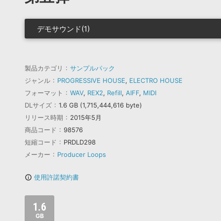
デモサウンド(1)
製品カテゴリ
サンプルパック
ジャンル
PROGRESSIVE HOUSE
,
ELECTRO HOUSE
フォーマット
WAV
,
REX2
,
Refill
,
AIFF
,
MIDI
DLサイズ
1.6 GB (1,715,444,616 byte)
リリース時期
2015年5月
商品コード
98576
短縮コード
PRDLD298
メーカー
Producer Loops
使用許諾契約書
info_outline
1.6
GB