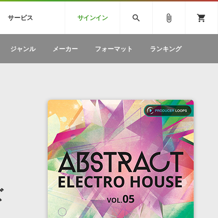
CK
SPITFIRE AUDIO
VIENNA
search
attach_file
shopping_cart
サービス
サインイン
BSTEP
ELECTRONICA
EDM
ソフトウェア／ツール »
SONICWIREブログ »
お問い合わせ »
ジャンル
メーカー
フォーマット
ランキング
のための無
ボーカルパートの制作が自由自在な、次世代
W
効果音
BGM
型ボーカル・エディタ
製品一覧
テクニカルサポート窓口
カテゴリ
製品購入前のご質問・ご相談
メーカー
ランキング
ズ