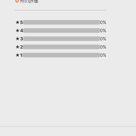
0
件の評価
★5
0%
★4
0%
★3
0%
★2
0%
★1
0%