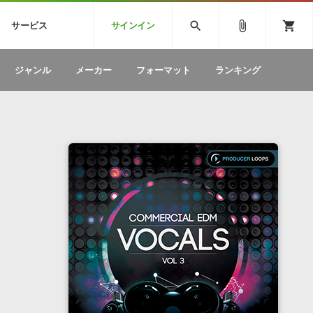
CK
SPITFIRE AUDIO
VIENNA
search
attach_file
shopping_cart
サービス
サインイン
BSTEP
ELECTRONICA
EDM
ソフトウェア／ツール »
SONICWIREブログ »
お問い合わせ »
ジャンル
メーカー
フォーマット
ランキング
のための無
ボーカルパートの制作が自由自在な、次世代
W
効果音
BGM
型ボーカル・エディタ
製品一覧
テクニカルサポート窓口
カテゴリ
製品購入前のご質問・ご相談
メーカー
ランキング