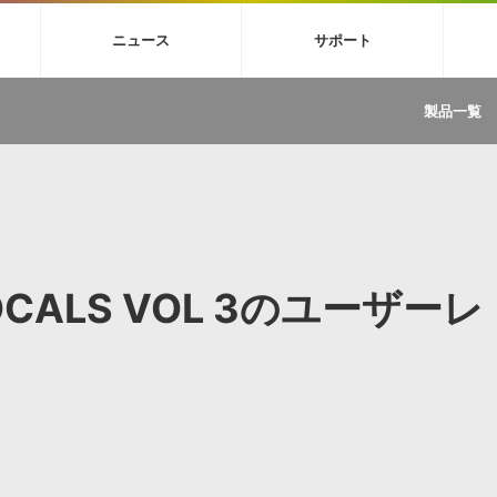
4X
巡音ルカ V4X
MEIKO V3
KAITO V3
VOCALOID
TOONTRA
ニュース
サポート
イセンスフリーBGM
サンプルパックを試そう
ボーカル抜き出し
DU
FAQ »
イン・エフェクト »
イド »
サンプルパック »
ニュースレター »
TRANCE
MUTANT
ROUTER.FM
SONOCA
製品一覧
サウンド素材の効率的な一元管理
ュージシャン向けの楽曲配信流通サ
Piapro Studio / Vocaloid4関連
イン・エフェクト
サンプルパック
ソフトウェア／ツール
DA
償ソフトウェア
者ガイド
製品一覧
バックナンバー一覧
初音ミク V4X関連
ュー一覧
パックを体験してみよう
ジャンル
購読のお申し込み
EZdrummer 3関連
一覧
メーカー
VIENNA関連
ンガー・ラインナップ
グ
フォーマット
イセンシング・サービス
オンラインストアガイド
ランキング
プロセッシング・サービス
ヘルプ
や要件に応じたBGM/効果音の新
クを試そう！
VOCALS VOL 3のユーザーレ
ライセンス提供
BGM »
»
製品一覧
ジャンル
メーカー
ランキング
グ
シングルBGM
効果音