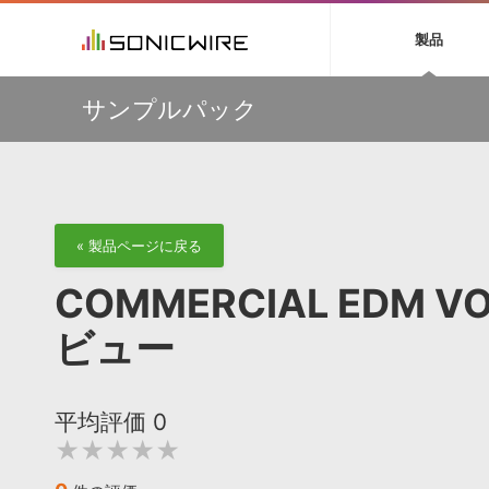
初音ミク NT
鏡音リン・レン V
製品
EZ DRUMMER 3
SERUM
ラ
ソフト音源 »
キャンペーン »
製品サポート情報 »
プラグ
特集 »
DTMガ
サンプルパック
音楽ダウンロードカード製作サービス
独立系ミ
ソフト音源
プラグ
製品一覧
【50％OFF】Soundiron 期間限定セール！人気のクワイ
VOCALOID4 ENGINE製品サポート
製品一覧
特集一覧
DTM初心
ービス
ヤ音源、ストリングス音源が特別価格！
EZ DRUMMER ENGINE製品サポート
楽器＆カテゴリ
カテゴリ
インタビ
サンプル
Audiomodern Summer Sale！全製品35％OFF！
KONTAKT PLAYER 5製品サポート
メーカー
メーカー
TIPS記事
万物を創造するシンセ『Avenger 2』や拡張音源が
VIENNA INSTRUMENTS製品サポート
バーチャルシ
33％OFF！Vengeance Soundサマーセール！
エンジン
ランキン
APS
SLS
サウンド・ラ
【AudioThing】古典的なラテン・サウンドを収録した
« 製品ページに戻る
ランキング
『LATIN PERCUSSION』が51％OFF！
オーディオ・
BGMやセリフの抽出・削除を実現する音声
製品の仕様
【HEAVYOCITY】サマーセール Reloaded！シネマティ
サンプルパッ
COMMERCIAL EDM 
分離サービス
規制作・
ック音源 / エフェクト最大75%OFF！
DAW »
効果音 
ビュー
Ableton Live
製品一覧
Bitwig
カテゴリ
平均評価
0
Cubase
メーカー
★★★★★
FL Studio
ランキン
SoundBridge
シングル