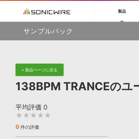
初音ミク NT
鏡音リン・レン V
製品
EZ DRUMMER 3
SERUM
ラ
ソフト音源 »
キャンペーン »
製品サポート情報 »
プラグ
特集 »
DTMガ
サンプルパック
音楽ダウンロードカード製作サービス
独立系ミ
ソフト音源
プラグ
製品一覧
【Wavetick】幅広いジャンルのサンプルパックが
VOCALOID4 ENGINE製品サポート
製品一覧
特集一覧
DTM初心
ービス
30%OFF！サマーセール第2弾！
EZ DRUMMER ENGINE製品サポート
楽器＆カテゴリ
カテゴリ
インタビ
サンプル
多彩で精度の高いコンプレッション・サウンドを実現する
KONTAKT PLAYER 5製品サポート
メーカー
『Fuse Compressor』が50％OFF
メーカー
TIPS記事
VIENNA INSTRUMENTS製品サポート
バーチャルシ
【33%OFF】オーディオに揺らぎを与えるローファイ・エ
エンジン
ランキン
APS
SLS
フェクト『Pitch Dropout 2』発売記念セール！
サウンド・ラ
« 製品ページに戻る
ランキング
【最大65％OFF】IK Multimedia 各種プロモーション実施
オーディオ・
中！
BGMやセリフの抽出・削除を実現する音声
製品の仕様
サンプルパッ
138BPM TRANCE
分離サービス
規制作・
【期間延長】Sound Ideasの業界標準効果音パックが
50%OFF！MID YEAR SALE！
DAW »
効果音 
平均評価
0
Ableton Live
製品一覧
★★★★★
Bitwig
カテゴリ
Cubase
メーカー
0
件の評価
FL Studio
ランキン
SoundBridge
シングル