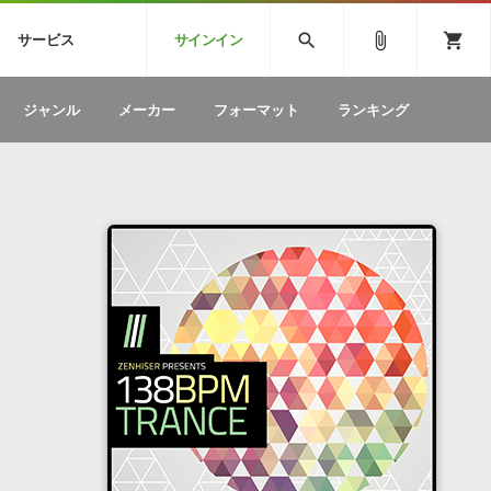
CK
SPITFIRE AUDIO
VIENNA
search
attach_file
shopping_cart
サービス
サインイン
BSTEP
ELECTRONICA
EDM
ソフトウェア／ツール »
SONICWIREブログ »
お問い合わせ »
ジャンル
メーカー
フォーマット
ランキング
のための無
ボーカルパートの制作が自由自在な、次世代
W
効果音
BGM
型ボーカル・エディタ
製品一覧
テクニカルサポート窓口
カテゴリ
製品購入前のご質問・ご相談
メーカー
ランキング