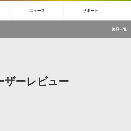
4X
巡音ルカ V4X
MEIKO V3
KAITO V3
VOCALOID
TOONTRA
ニュース
サポート
イセンスフリーBGM
サンプルパックを試そう
ボーカル抜き出し
DU
FAQ »
イン・エフェクト »
イド »
サンプルパック »
ニュースレター »
TRANCE
MUTANT
ROUTER.FM
SONOCA
製品一覧
サウンド素材の効率的な一元管理
ュージシャン向けの楽曲配信流通サ
Piapro Studio / Vocaloid4関連
イン・エフェクト
サンプルパック
ソフトウェア／ツール
DA
償ソフトウェア
者ガイド
製品一覧
バックナンバー一覧
初音ミク V4X関連
ュー一覧
パックを体験してみよう
ジャンル
購読のお申し込み
EZdrummer 3関連
一覧
メーカー
VIENNA関連
ンガー・ラインナップ
グ
フォーマット
イセンシング・サービス
オンラインストアガイド
ランキング
プロセッシング・サービス
ヘルプ
や要件に応じたBGM/効果音の新
クを試そう！
のユーザーレビュー
ライセンス提供
BGM »
»
製品一覧
ジャンル
メーカー
ランキング
グ
シングルBGM
効果音