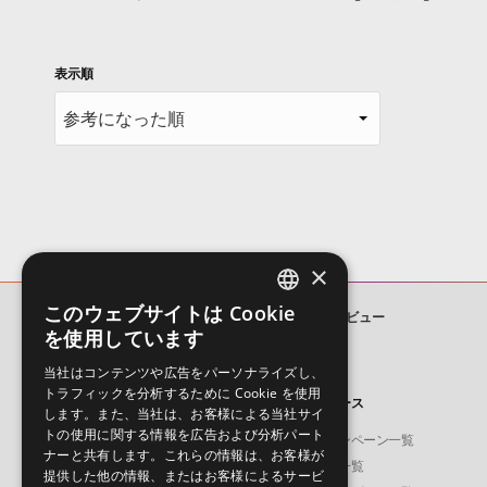
表示順
×
このウェブサイトは Cookie
138BPM TRANCE
ユーザーレビュー
ENGLISH
を使用しています
JAPANESE
当社はコンテンツや広告をパーソナライズし、
トラフィックを分析するために Cookie を使用
製品
ニュース
します。また、当社は、お客様による当社サイ
トの使用に関する情報を広告および分析パート
ソフト音源
キャンペーン一覧
ナーと共有します。これらの情報は、お客様が
プラグイン・エフェクト
特集一覧
提供した他の情報、またはお客様によるサービ