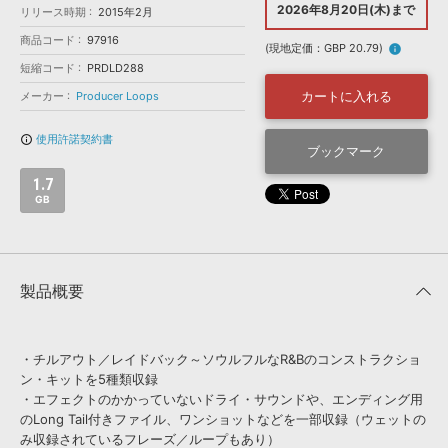
効果音 »
2026年8月20日(木)まで
リリース時期
2015年2月
お問い合わせ »
無償のサウンド
管理ソフト
商品コード
97916
(現地定価：GBP 20.79)
info
BGM »
短縮コード
PRDLD288
次世代型
ボーカル・エディタ
カートに入れる
メーカー
Producer Loops
使用許諾契約書
info_outline
APS
ブックマーク
映像のBGM・
セリフを音声分離
1.7
GB
SLS
音素材の制作・
ライセンス提供
製品概要
・チルアウト／レイドバック～ソウルフルなR&Bのコンストラクショ
ン・キットを5種類収録
・エフェクトのかかっていないドライ・サウンドや、エンディング用
のLong Tail付きファイル、ワンショットなどを一部収録（ウェットの
み収録されているフレーズ／ループもあり）