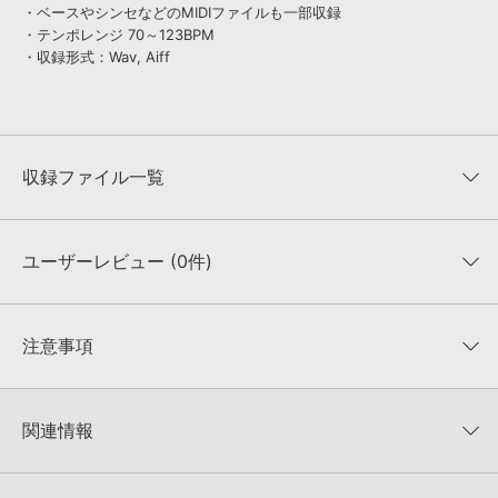
・ベースやシンセなどのMIDIファイルも一部収録
・テンポレンジ 70～123BPM
・収録形式：Wav, Aiff
収録ファイル一覧
ユーザーレビュー (0件)
収録ファイル一覧
平均評価
0
★★★★★
注意事項
0
件の評価
KONTAKTフォーマットについて：
サンプルパック製品の
★5
0%
KONTAKTフォーマットは、
製品版KONTAKT（別売）
に読み込ん
関連情報
★4
0%
でお使いいただけます。無償版のKONTAKT PLAYERではお使いい
★3
0%
ただけませんので、ご注意ください。また、「ライブラリ・タブ」
【Producer Loops】約4,000タイトルのサンプルパックが最大
★2
0%
への表示にも対応しておりません。