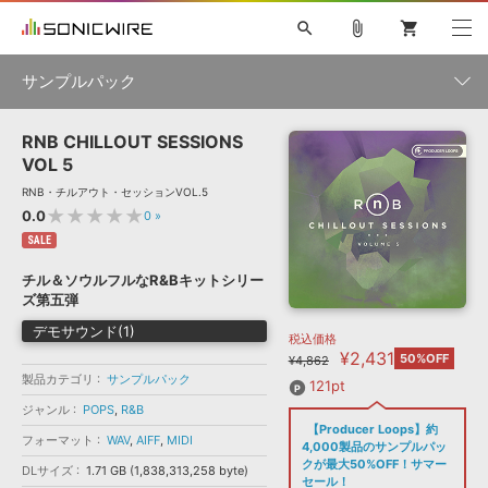
search
attach_file
shopping_cart
サンプルパック
RNB CHILLOUT SESSIONS
初音ミク NT
鏡音リン・レン V4X
巡音ルカ V4X
MEIKO V3
製品一覧
ソフト音源 »
VOL 5
KAITO V3
VOCALOID
TOONTRACK
SPITFIRE AUDIO
RNB・チルアウト・セッションVOL.5
VIENNA
EZ DRUMMER 3
SERUM
ライセンスフリーBGM
★★★★★
0.0
0
»
プラグイン・エフェクト »
サンプルパックを試そう
ボーカル抜き出し
DUBSTEP
ジャンル
キャンペーン »
SALE
ELECTRONICA
EDM
TRANCE
MUTANT
ROUTER.FM
チル＆ソウルフルなR&Bキットシリー
SONOCA
サンプルパック »
ズ第五弾
特集 »
製品サポート情報 »
メーカー
デモサウンド(1)
税込価格
ソフト音源
プラグイン・エフェクト
サンプルパック
¥2,431
ソフトウェア／ツール »
50%OFF
¥4,862
ニュースレター »
DTMガイド »
製品カテゴリ
サンプルパック
ソフトウェア／ツール
DAW
効果音
BGM
121pt
音楽カード
製作サービス
フォーマット
ジャンル
POPS
,
R&B
DAW »
【Producer Loops】約
SONICWIREブログ »
フォーマット
WAV
,
AIFF
,
MIDI
FAQ »
4,000製品のサンプルパッ
楽曲配信流通
サービス
クが最大50%OFF！サマー
DLサイズ
1.71 GB (1,838,313,258 byte)
ランキング
セール！