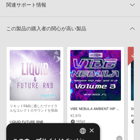
50%OFF！サマーセール！
★1
0%
関連サポート情報
4GBを超えるデータに関するご注意：
FAT32でフォーマットされた
Producer Loops 製品一覧
HDDには、1ファイル4GBを超えるデータを格納することができま
レビューをもっと見る »
せん。データ容量が4GBを超えるダウンロード製品をご購入いただ
RNB CHILLOUT SESSIONS VOL 5のサポート情報
MIDI形式サンプルパックの追加方法
きます際には、NTFSやHFS＋でフォーマットされたHDDをご用意
この製品の購入者の関心が高い製品
いただく必要がございます。
2022.06.06
製品の購入手続き完了後、受注確認メールとシリアルナンバーをお
マークのついた情報は、該当する製品のご購入ユーザー様専用となって
知らせするメールの2通が送信されます。メールに記載されており
おります。ご覧頂くには、該当する製品をご購入頂く必要がございます。
ます説明に沿って、製品のダウンロード／導入を行って下さい。
サンプルパック製品には、原則として日本語版操作マニュアルをご
RNB CHILLOUT SESSIONS VOL 5のサポート情報
用意しておりません。ご購入後のご不明点や詳細に関するお問い合
わせなどは
テクニカルサポート
までご連絡ください。
デモソングは、製品収録サウンドを使ってできることを紹介するた
めのデモンストレーション用の楽曲です。原則として、デモソング
そのものをお使いいただくことはできません。また、デモソングを
構成する全てのサウンドが、サンプルパックに含まれていることを
リキッドR&Bに適したヴァイラ
VIBE NEBULA AMBIENT HIP HOP RB VOL 3
保証するものではありません。
ルなエレクトロサウンドを収録
¥2,915
¥4,8
ダウンロード製品という性質上、一切の返品・返金はお受け付け致
145pt
1
LIQUID FUTURE RNB
しかねます。
×
¥2,519
125pt