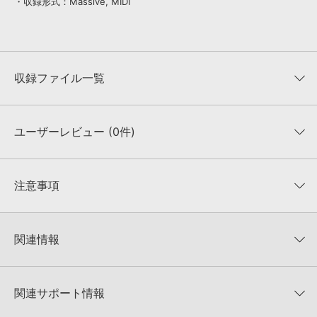
・収録形式：Massive, MIDI
収録ファイル一覧
ユーザーレビュー (0件)
収録ファイル一覧
平均評価
0
★★★★★
注意事項
0
件の評価
KONTAKTフォーマットについて：
サンプルパック製品の
★5
0%
KONTAKTフォーマットは、
製品版KONTAKT（別売）
に読み込ん
関連情報
★4
0%
でお使いいただけます。無償版のKONTAKT PLAYERではお使いい
★3
0%
ただけませんので、ご注意ください。また、「ライブラリ・タブ」
【ModeAudio】大胆かつ繊細なエレクトロ・サンプルパックが
★2
0%
への表示にも対応しておりません。
30%OFF！サマーセール！
★1
0%
関連サポート情報
4GBを超えるデータに関するご注意：
FAT32でフォーマットされた
ModeAudio 製品一覧
HDDには、1ファイル4GBを超えるデータを格納することができま
レビューをもっと見る »