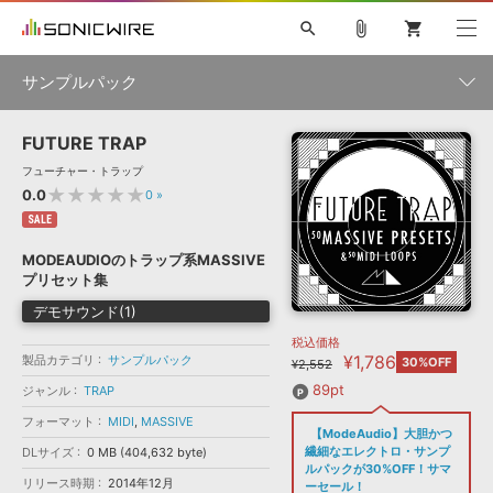
search
attach_file
shopping_cart
サンプルパック
FUTURE TRAP
初音ミク NT
鏡音リン・レン V4X
巡音ルカ V4X
MEIKO V3
製品一覧
ソフト音源 »
フューチャー・トラップ
KAITO V3
VOCALOID
TOONTRACK
SPITFIRE AUDIO
★★★★★
0.0
0
»
VIENNA
EZ DRUMMER 3
SERUM
ライセンスフリーBGM
SALE
プラグイン・エフェクト »
サンプルパックを試そう
ボーカル抜き出し
DUBSTEP
ジャンル
キャンペーン »
MODEAUDIOのトラップ系MASSIVE
ELECTRONICA
EDM
TRANCE
MUTANT
ROUTER.FM
プリセット集
SONOCA
サンプルパック »
特集 »
デモサウンド(1)
製品サポート情報 »
メーカー
税込価格
ソフト音源
プラグイン・エフェクト
サンプルパック
¥1,786
製品カテゴリ
ソフトウェア／ツール »
サンプルパック
30%OFF
¥2,552
ニュースレター »
DTMガイド »
ソフトウェア／ツール
DAW
効果音
BGM
89pt
ジャンル
TRAP
音楽カード
製作サービス
フォーマット
フォーマット
MIDI
,
MASSIVE
DAW »
【ModeAudio】大胆かつ
SONICWIREブログ »
FAQ »
繊細なエレクトロ・サンプ
DLサイズ
0 MB (404,632 byte)
楽曲配信流通
サービス
ルパックが30%OFF！サマ
リリース時期
2014年12月
ランキング
ーセール！