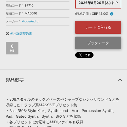
効果音 »
2026年8月20日(木)まで
商品コード
お問い合わせ »
97710
無償のサウンド
管理ソフト
短縮コード
MAD016
(現地定価：GBP 12.00)
info
BGM »
メーカー
ModeAudio
次世代型
ボーカル・エディタ
カートに入れる
使用許諾契約書
info_outline
APS
ブックマーク
映像のBGM・
セリフを音声分離
0
MB
SLS
音素材の制作・
ライセンス提供
製品概要
・808スタイルのキック／ベースやシャープなシンセサウンドなどを
収録したトラップ系MASSIVEプリセット集
・Bass/808-Style Kick、Synth Lead、Arp、Percussion Synth、
Pad、Gated Synth、Synth、SFXなどを収録
・各プリセットに対応するMIDIファイルも収録