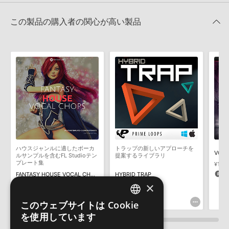
せん。データ容量が4GBを超えるダウンロード製品をご購入いただ
FUTURE TRAPのサポート情報
MIDI形式サンプルパックの追加方法
きます際には、NTFSやHFS＋でフォーマットされたHDDをご用意
この製品の購入者の関心が高い製品
いただく必要がございます。
2022.06.06
製品の購入手続き完了後、受注確認メールとシリアルナンバーをお
Native Instruments社「Massive」のプリセット追加方法
知らせするメールの2通が送信されます。メールに記載されており
ます説明に沿って、製品のダウンロード／導入を行って下さい。
2022.05.25
サンプルパック製品には、原則として日本語版操作マニュアルをご
マークのついた情報は、該当する製品のご購入ユーザー様専用となって
用意しておりません。ご購入後のご不明点や詳細に関するお問い合
おります。ご覧頂くには、該当する製品をご購入頂く必要がございます。
わせなどは
テクニカルサポート
までご連絡ください。
デモソングは、製品収録サウンドを使ってできることを紹介するた
FUTURE TRAPのサポート情報
めのデモンストレーション用の楽曲です。原則として、デモソング
そのものをお使いいただくことはできません。また、デモソングを
構成する全てのサウンドが、サンプルパックに含まれていることを
ハウスジャンルに適したボーカ
トラップの新しいアプローチを
VOOD
保証するものではありません。
ルサンプルを含むFL Studioテン
提案するライブラリ
プレート集
¥1,9
ダウンロード製品という性質上、一切の返品・返金はお受け付け致
9
FANTASY HOUSE VOCAL CHOPS
HYBRID TRAP
しかねます。
×
¥2,728
¥3,817
136pt
190pt
このウェブサイトは Cookie
ENGLISH
を使用しています
JAPANESE