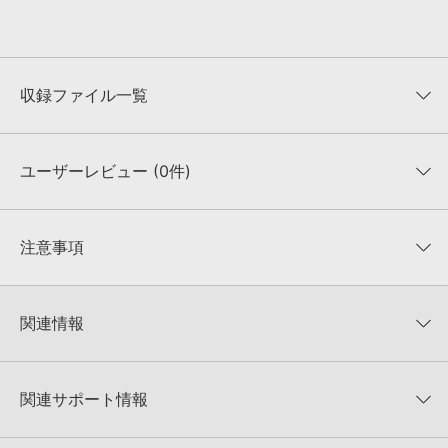
収録ファイル一覧
ユーザーレビュー (0件)
収録ファイル一覧
平均評価
0
★★★★★
注意事項
0
件の評価
KONTAKTフォーマットについて：
サンプルパック製品の
★5
0%
KONTAKTフォーマットは、
製品版KONTAKT（別売）
に読み込ん
関連情報
★4
0%
でお使いいただけます。無償版のKONTAKT PLAYERではお使いい
★3
0%
ただけませんので、ご注意ください。また、「ライブラリ・タブ」
ZERO-G 製品一覧
★2
0%
への表示にも対応しておりません。
★1
0%
関連サポート情報
WARP STATICのサポート情報
4GBを超えるデータに関するご注意：
FAT32でフォーマットされた
HDDには、1ファイル4GBを超えるデータを格納することができま
レビューをもっと見る »
せん。データ容量が4GBを超えるダウンロード製品をご購入いただ