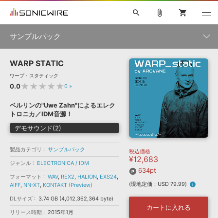
search
attach_file
shopping_cart
サンプルパック
WARP STATIC
初音ミク NT
鏡音リン・レン V4X
巡音ルカ V4X
MEIKO V3
製品一覧
ソフト音源 »
ワープ・スタティック
KAITO V3
VOCALOID
TOONTRACK
SPITFIRE AUDIO
★★★★★
0.0
0
»
VIENNA
EZ DRUMMER 3
SERUM
ライセンスフリーBGM
プラグイン・エフェクト »
サンプルパックを試そう
ボーカル抜き出し
DUBSTEP
ジャンル
ベルリンの"Uwe Zahn"によるエレク
キャンペーン »
トロニカ／IDM音源！
ELECTRONICA
EDM
TRANCE
MUTANT
ROUTER.FM
デモサウンド(2)
SONOCA
サンプルパック »
特集 »
製品サポート情報 »
メーカー
製品カテゴリ
サンプルパック
税込価格
ソフト音源
プラグイン・エフェクト
サンプルパック
¥12,683
ソフトウェア／ツール »
ジャンル
ELECTRONICA / IDM
ニュースレター »
DTMガイド »
634pt
ソフトウェア／ツール
DAW
効果音
BGM
音楽カード
製作サービス
フォーマット
WAV
,
REX2
,
HALION
,
EXS24
,
フォーマット
(現地定価：USD 79.99)
info
AIFF
,
NN-XT
,
KONTAKT (Preview)
DAW »
SONICWIREブログ »
FAQ »
DLサイズ
3.74 GB (4,012,362,364 byte)
楽曲配信流通
サービス
カートに入れる
リリース時期
2015年1月
ランキング