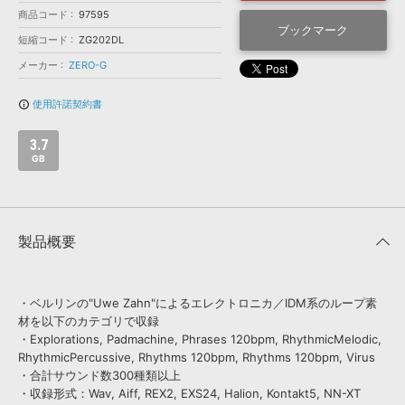
効果音 »
商品コード
97595
お問い合わせ »
無償のサウンド
管理ソフト
ブックマーク
短縮コード
ZG202DL
BGM »
メーカー
ZERO-G
次世代型
ボーカル・エディタ
使用許諾契約書
info_outline
APS
映像のBGM・
セリフを音声分離
3.7
GB
SLS
音素材の制作・
ライセンス提供
製品概要
・ベルリンの"Uwe Zahn"によるエレクトロニカ／IDM系のループ素
材を以下のカテゴリで収録
・Explorations, Padmachine, Phrases 120bpm, RhythmicMelodic,
RhythmicPercussive, Rhythms 120bpm, Rhythms 120bpm, Virus
・合計サウンド数300種類以上
・収録形式：Wav, Aiff, REX2, EXS24, Halion, Kontakt5, NN-XT