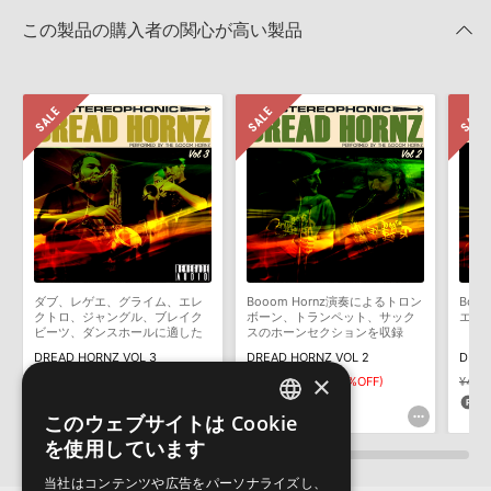
Snapshotsのインストール方法
きます際には、NTFSやHFS＋でフォーマットされたHDDをご用意
この製品の購入者の関心が高い製品
いただく必要がございます。
2024.09.11
製品の購入手続き完了後、受注確認メールとシリアルナンバーをお
Steinberg社「HALion」のプリセット追加方法
知らせするメールの2通が送信されます。メールに記載されており
ます説明に沿って、製品のダウンロード／導入を行って下さい。
2022.06.06
サンプルパック製品には、原則として日本語版操作マニュアルをご
Apple社「EXS24」「Sampler」のサンプルパック追加方法
用意しておりません。ご購入後のご不明点や詳細に関するお問い合
2022.06.06
わせなどは
テクニカルサポート
までご連絡ください。
デモソングは、製品収録サウンドを使ってできることを紹介するた
Reason Studios社「Reason」及び関連ソフトでのプリセット追
めのデモンストレーション用の楽曲です。原則として、デモソング
加方法
そのものをお使いいただくことはできません。また、デモソングを
2022.06.06
構成する全てのサウンドが、サンプルパックに含まれていることを
ダブ、レゲエ、グライム、エレ
Booom Hornz演奏によるトロン
Boo
保証するものではありません。
クトロ、ジャングル、ブレイク
ボーン、トランペット、サック
エ向
KONTAKT ライブラリのロード方法（Native Access 非対応製
ビーツ、ダンスホールに適した
スのホーンセクションを収録
ダウンロード製品という性質上、一切の返品・返金はお受け付け致
生演奏のホーンセクションを収
品）
DREAD HORNZ VOL 3
DREAD HORNZ VOL 2
DREA
録
しかねます。
×
¥3,190
¥2,233(30%OFF)
¥3,190
¥2,233(30%OFF)
¥4,2
2022.01.21
66pt
66pt
8
このウェブサイトは Cookie
マークのついた情報は、該当する製品のご購入ユーザー様専用となって
ENGLISH
を使用しています
おります。ご覧頂くには、該当する製品をご購入頂く必要がございます。
JAPANESE
当社はコンテンツや広告をパーソナライズし、