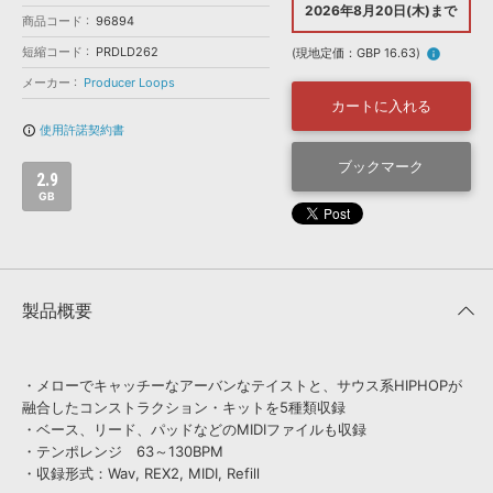
効果音 »
2026年8月20日(木)まで
商品コード
お問い合わせ »
96894
無償のサウンド
管理ソフト
短縮コード
PRDLD262
(現地定価：GBP 16.63)
info
BGM »
メーカー
Producer Loops
次世代型
ボーカル・エディタ
カートに入れる
使用許諾契約書
info_outline
APS
ブックマーク
映像のBGM・
セリフを音声分離
2.9
GB
SLS
音素材の制作・
ライセンス提供
製品概要
・メローでキャッチーなアーバンなテイストと、サウス系HIPHOPが
融合したコンストラクション・キットを5種類収録
・ベース、リード、パッドなどのMIDIファイルも収録
・テンポレンジ 63～130BPM
・収録形式：Wav, REX2, MIDI, Refill