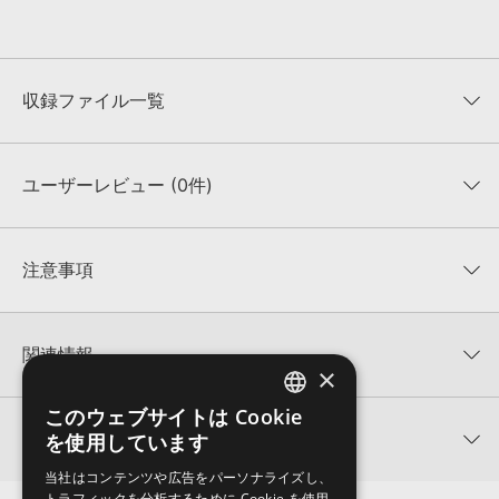
収録ファイル一覧
ユーザーレビュー (0件)
収録ファイル一覧
平均評価
0
★★★★★
注意事項
0
件の評価
KONTAKTフォーマットについて：
サンプルパック製品の
★5
0%
KONTAKTフォーマットは、
製品版KONTAKT（別売）
に読み込ん
関連情報
★4
0%
でお使いいただけます。無償版のKONTAKT PLAYERではお使いい
×
★3
0%
ただけませんので、ご注意ください。また、「ライブラリ・タブ」
【Producer Loops】約4,000タイトルのサンプルパックが最大
★2
0%
このウェブサイトは Cookie
への表示にも対応しておりません。
ENGLISH
50%OFF！サマーセール！
★1
0%
関連サポート情報
を使用しています
4GBを超えるデータに関するご注意：
FAT32でフォーマットされた
JAPANESE
Producer Loops 製品一覧
HDDには、1ファイル4GBを超えるデータを格納することができま
当社はコンテンツや広告をパーソナライズし、
レビューをもっと見る »
せん。データ容量が4GBを超えるダウンロード製品をご購入いただ
URBAN SOUTH VOL 2のサポート情報
トラフィックを分析するために Cookie を使用