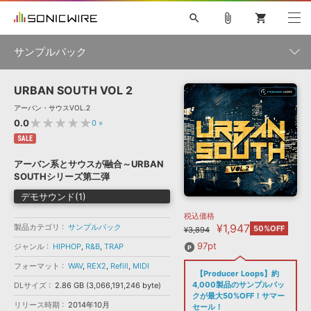
search
attach_file
shopping_cart
サンプルパック
URBAN SOUTH VOL 2
初音ミク NT
鏡音リン・レン V4X
巡音ルカ V4X
MEIKO V3
製品一覧
ソフト音源 »
アーバン・サウスVOL.2
KAITO V3
VOCALOID
TOONTRACK
SPITFIRE AUDIO
★★★★★
0.0
0
»
VIENNA
EZ DRUMMER 3
SERUM
ライセンスフリーBGM
SALE
プラグイン・エフェクト »
サンプルパックを試そう
ボーカル抜き出し
DUBSTEP
ジャンル
キャンペーン »
アーバン系とサウスが融合～URBAN
ELECTRONICA
EDM
TRANCE
MUTANT
ROUTER.FM
SOUTHシリーズ第二弾
SONOCA
サンプルパック »
特集 »
デモサウンド(1)
製品サポート情報 »
メーカー
税込価格
ソフト音源
プラグイン・エフェクト
サンプルパック
¥1,947
製品カテゴリ
ソフトウェア／ツール »
サンプルパック
50%OFF
¥3,894
ニュースレター »
DTMガイド »
ソフトウェア／ツール
DAW
効果音
BGM
97pt
ジャンル
HIPHOP
,
R&B
,
TRAP
音楽カード
製作サービス
フォーマット
フォーマット
WAV
,
REX2
,
Refill
,
MIDI
DAW »
【Producer Loops】約
SONICWIREブログ »
FAQ »
4,000製品のサンプルパッ
DLサイズ
2.86 GB (3,066,191,246 byte)
楽曲配信流通
サービス
クが最大50%OFF！サマー
リリース時期
2014年10月
ランキング
セール！