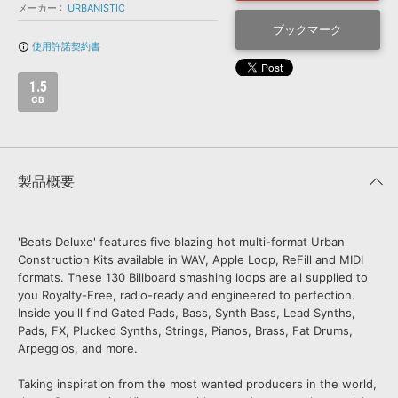
効果音 »
メーカー
URBANISTIC
お問い合わせ »
無償のサウンド
管理ソフト
ブックマーク
使用許諾契約書
info_outline
BGM »
次世代型
ボーカル・エディタ
1.5
GB
APS
映像のBGM・
セリフを音声分離
製品概要
SLS
音素材の制作・
ライセンス提供
'Beats Deluxe' features five blazing hot multi-format Urban
Construction Kits available in WAV, Apple Loop, ReFill and MIDI
formats. These 130 Billboard smashing loops are all supplied to
you Royalty-Free, radio-ready and engineered to perfection.
Inside you'll find Gated Pads, Bass, Synth Bass, Lead Synths,
Pads, FX, Plucked Synths, Strings, Pianos, Brass, Fat Drums,
Arpeggios, and more.
Taking inspiration from the most wanted producers in the world,