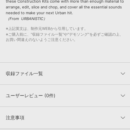
these Construction Kits come with more than enough material to
arrange, edit, slice and chop, and cover all the essential sounds
needed to make your next Urban hit.
（From URBANISTIC）
※上記英文は、制作元WEBから引用しています。
※ご購入前に、"収録ファイル一覧"や"デモソング"を必ずご確認の上、
お買い間違えのないようご注意ください。
収録ファイル一覧
ユーザーレビュー (0件)
収録ファイル一覧
平均評価
0
★★★★★
注意事項
0
件の評価