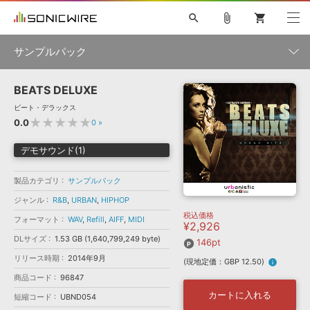
search
attach_file
shopping_cart
サンプルパック
BEATS DELUXE
初音ミク NT
鏡音リン・レン V4X
巡音ルカ V4X
MEIKO V3
製品一覧
ソフト音源 »
ビート・デラックス
KAITO V3
VOCALOID
TOONTRACK
SPITFIRE AUDIO
★★★★★
0.0
0
»
VIENNA
EZ DRUMMER 3
SERUM
ライセンスフリーBGM
プラグイン・エフェクト »
サンプルパックを試そう
ボーカル抜き出し
DUBSTEP
ジャンル
デモサウンド(1)
キャンペーン »
ELECTRONICA
EDM
TRANCE
MUTANT
ROUTER.FM
製品カテゴリ
サンプルパック
SONOCA
サンプルパック »
特集 »
製品サポート情報 »
メーカー
ジャンル
R&B
,
URBAN
,
HIPHOP
税込価格
ソフト音源
プラグイン・エフェクト
サンプルパック
フォーマット
WAV
,
Refill
,
AIFF
,
MIDI
¥2,926
ソフトウェア／ツール »
ニュースレター »
DLサイズ
1.53 GB (1,640,799,249 byte)
DTMガイド »
146pt
ソフトウェア／ツール
DAW
効果音
BGM
音楽カード
製作サービス
フォーマット
リリース時期
2014年9月
(現地定価：GBP 12.50)
info
DAW »
SONICWIREブログ »
商品コード
96847
FAQ »
楽曲配信流通
サービス
カートに入れる
短縮コード
UBND054
ランキング