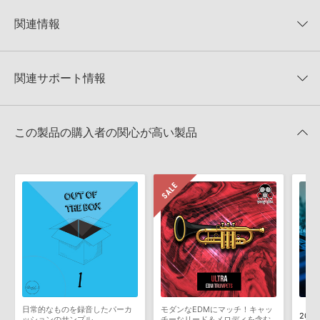
KONTAKTフォーマットについて：
サンプルパック製品の
★5
0%
KONTAKTフォーマットは、
製品版KONTAKT（別売）
に読み込ん
関連情報
★4
0%
でお使いいただけます。無償版のKONTAKT PLAYERではお使いい
★3
0%
ただけませんので、ご注意ください。また、「ライブラリ・タブ」
URBANISTIC 製品一覧
★2
0%
への表示にも対応しておりません。
★1
0%
関連サポート情報
BEATS DELUXEのサポート情報
4GBを超えるデータに関するご注意：
FAT32でフォーマットされた
HDDには、1ファイル4GBを超えるデータを格納することができま
レビューをもっと見る »
せん。データ容量が4GBを超えるダウンロード製品をご購入いただ
MIDI形式サンプルパックの追加方法
きます際には、NTFSやHFS＋でフォーマットされたHDDをご用意
この製品の購入者の関心が高い製品
いただく必要がございます。
2022.06.06
製品の購入手続き完了後、受注確認メールとシリアルナンバーをお
Reason Studios社「Reason」及び関連ソフトでのプリセット追
知らせするメールの2通が送信されます。メールに記載されており
加方法
ます説明に沿って、製品のダウンロード／導入を行って下さい。
2022.06.06
サンプルパック製品には、原則として日本語版操作マニュアルをご
用意しておりません。ご購入後のご不明点や詳細に関するお問い合
マークのついた情報は、該当する製品のご購入ユーザー様専用となって
わせなどは
テクニカルサポート
までご連絡ください。
おります。ご覧頂くには、該当する製品をご購入頂く必要がございます。
デモソングは、製品収録サウンドを使ってできることを紹介するた
BEATS DELUXEのサポート情報
めのデモンストレーション用の楽曲です。原則として、デモソング
そのものをお使いいただくことはできません。また、デモソングを
構成する全てのサウンドが、サンプルパックに含まれていることを
日常的なものを録音したパーカ
モダンなEDMにマッチ！キャッ
2016
保証するものではありません。
ッションのサンプル
チーなリード＆メロディを含む