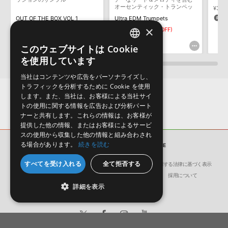
オーセンティック・トランペッ
¥3,31
ダウンロード製品という性質上、一切の返品・返金はお受け付け致
ト収録
1
OUT OF THE BOX VOL 1
Ultra EDM Trumpets
しかねます。
×
¥3,322
¥1,947
¥973(50%OFF)
166pt
48pt
このウェブサイトは Cookie
ENGLISH
を使用しています
JAPANESE
当社はコンテンツや広告をパーソナライズし、
トラフィックを分析するために Cookie を使用
します。また、当社は、お客様による当社サイ
トの使用に関する情報を広告および分析パート
ナーと共有します。これらの情報は、お客様が
提供した他の情報、またはお客様によるサービ
スの使用から収集した他の情報と組み合わされ
る場合があります。
続きを読む
サンプルパック
BEATS DELUXE
すべてを受け入れる
全て拒否する
会社概要
環境保護（CSR）への取り組み
特定商取引に関する法律に基づく表示
サイト動作環境
利用規約
個人情報の保護について
採用について
詳細を表示