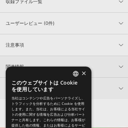
収録ファイル一覧
ユーザーレビュー (0件)
収録ファイル一覧
平均評価
0
★★★★★
注意事項
0
件の評価
KONTAKTフォーマットについて：
サンプルパック製品の
★5
0%
KONTAKTフォーマットは、
製品版KONTAKT（別売）
に読み込ん
関連情報
★4
0%
でお使いいただけます。無償版のKONTAKT PLAYERではお使いい
×
★3
0%
ただけませんので、ご注意ください。また、「ライブラリ・タブ」
LOOPTRONIKS 製品一覧
★2
0%
への表示にも対応しておりません。
このウェブサイトは Cookie
ENGLISH
★1
0%
関連サポート情報
を使用しています
PLANET NEPTUNE VOL 3のサポート情報
4GBを超えるデータに関するご注意：
FAT32でフォーマットされた
JAPANESE
HDDには、1ファイル4GBを超えるデータを格納することができま
レビューをもっと見る »
当社はコンテンツや広告をパーソナライズし、
せん。データ容量が4GBを超えるダウンロード製品をご購入いただ
トラフィックを分析するために Cookie を使用
MIDI形式サンプルパックの追加方法
きます際には、NTFSやHFS＋でフォーマットされたHDDをご用意
します。また、当社は、お客様による当社サイ
いただく必要がございます。
2022.06.06
トの使用に関する情報を広告および分析パート
ナーと共有します。これらの情報は、お客様が
製品の購入手続き完了後、受注確認メールとシリアルナンバーをお
マークのついた情報は、該当する製品のご購入ユーザー様専用となって
提供した他の情報、またはお客様によるサービ
知らせするメールの2通が送信されます。メールに記載されており