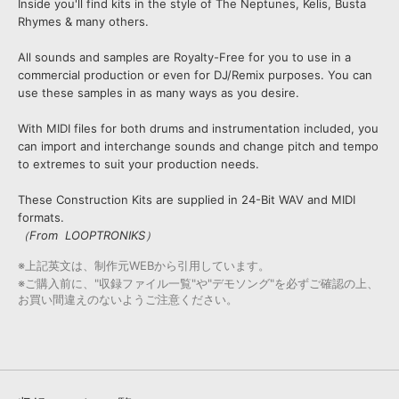
Inside you'll find kits in the style of The Neptunes, Kelis, Busta
Rhymes & many others.
All sounds and samples are Royalty-Free for you to use in a
commercial production or even for DJ/Remix purposes. You can
use these samples in as many ways as you desire.
With MIDI files for both drums and instrumentation included, you
can import and interchange sounds and change pitch and tempo
to extremes to suit your production needs.
These Construction Kits are supplied in 24-Bit WAV and MIDI
formats.
（From LOOPTRONIKS）
※上記英文は、制作元WEBから引用しています。
※ご購入前に、"収録ファイル一覧"や"デモソング"を必ずご確認の上、
お買い間違えのないようご注意ください。