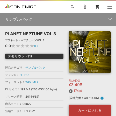
search
attach_file
shopping_cart
サンプルパック
PLANET NEPTUNE VOL 3
初音ミク NT
鏡音リン・レン V4X
巡音ルカ V4X
MEIKO V3
製品一覧
ソフト音源 »
プラネット・ネプチューンVOL 3
KAITO V3
VOCALOID
TOONTRACK
SPITFIRE AUDIO
★★★★★
0.0
0
»
VIENNA
EZ DRUMMER 3
SERUM
ライセンスフリーBGM
プラグイン・エフェクト »
サンプルパックを試そう
ボーカル抜き出し
DUBSTEP
ジャンル
デモサウンド(1)
キャンペーン »
ELECTRONICA
EDM
TRANCE
MUTANT
ROUTER.FM
製品カテゴリ
サンプルパック
SONOCA
サンプルパック »
特集 »
製品サポート情報 »
メーカー
ジャンル
HIPHOP
税込価格
ソフト音源
プラグイン・エフェクト
サンプルパック
フォーマット
WAV
,
MIDI
¥3,498
ソフトウェア／ツール »
ニュースレター »
DLサイズ
197 MB (206,653,100 byte)
DTMガイド »
174pt
ソフトウェア／ツール
DAW
効果音
BGM
音楽カード
製作サービス
フォーマット
リリース時期
2014年8月
(現地定価：GBP 14.96)
info
DAW »
SONICWIREブログ »
商品コード
96822
FAQ »
楽曲配信流通
サービス
カートに入れる
短縮コード
LTND072
ランキング