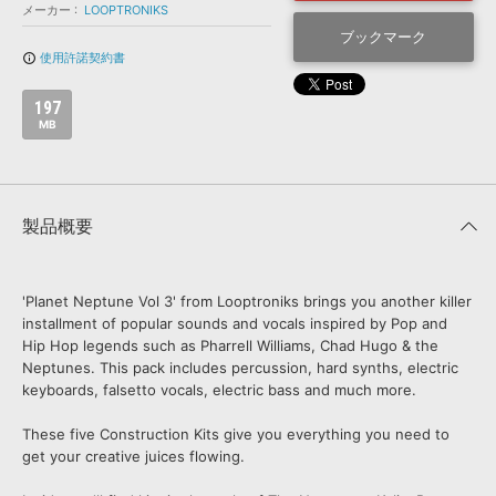
効果音 »
メーカー
LOOPTRONIKS
お問い合わせ »
無償のサウンド
管理ソフト
ブックマーク
使用許諾契約書
info_outline
BGM »
次世代型
ボーカル・エディタ
197
MB
APS
映像のBGM・
セリフを音声分離
製品概要
SLS
音素材の制作・
ライセンス提供
'Planet Neptune Vol 3' from Looptroniks brings you another killer
installment of popular sounds and vocals inspired by Pop and
Hip Hop legends such as Pharrell Williams, Chad Hugo & the
Neptunes. This pack includes percussion, hard synths, electric
keyboards, falsetto vocals, electric bass and much more.
These five Construction Kits give you everything you need to
get your creative juices flowing.