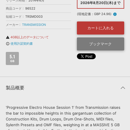
効果音 »
リリース時期
2014年6月
2026年8月20日(木)まで
お問い合わせ »
商品コード
96522
無償のサウンド
管理ソフト
(現地定価：GBP 24.96)
info
短縮コード
TRSMD003
BGM »
メーカー
TRANSMISSION
次世代型
ボーカル・エディタ
カートに入れる
4GB以上のデータについて
warning
APS
使用許諾契約書
ブックマーク
info_outline
映像のBGM・
セリフを音声分離
5.1
SLS
GB
音素材の制作・
ライセンス提供
製品概要
'Progressive Electro House Session 1' from Transmission raises
the bar to impossible heights in this gargantuan collection of
Construction Kits, Drum Loops, Drum One-Shots, MIDI files,
Sylenth Presets and OMF files, weighing in at a MASSIVE 5 GB