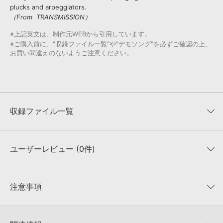
plucks and arpeggiators.
（From TRANSMISSION）
※上記英文は、制作元WEBから引用しています。
※ご購入前に、"収録ファイル一覧"や"デモソング"を必ずご確認の上、
お買い間違えのないようご注意ください。
収録ファイル一覧
ユーザーレビュー (0件)
収録ファイル一覧
平均評価
0
★★★★★
注意事項
0
件の評価
KONTAKTフォーマットについて：
サンプルパック製品の
★5
0%
KONTAKTフォーマットは、
製品版KONTAKT（別売）
に読み込ん