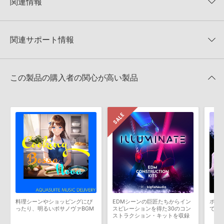
関連情報
★4
0%
でお使いいただけます。無償版のKONTAKT PLAYERではお使いい
★3
0%
ただけませんので、ご注意ください。また、「ライブラリ・タブ」
【Producer Loops】約4,000タイトルのサンプルパックが最大
★2
0%
への表示にも対応しておりません。
50%OFF！サマーセール！
★1
0%
関連サポート情報
4GBを超えるデータに関するご注意：
FAT32でフォーマットされた
TRANSMISSION 製品一覧
HDDには、1ファイル4GBを超えるデータを格納することができま
レビューをもっと見る »
せん。データ容量が4GBを超えるダウンロード製品をご購入いただ
PROGRESSIVE ELECTRO HOUSE SESSION 1のサポート情報
LennarDigital社「Sylenth1」のプリセット追加方法
きます際には、NTFSやHFS＋でフォーマットされたHDDをご用意
この製品の購入者の関心が高い製品
いただく必要がございます。
2022.06.06
製品の購入手続き完了後、受注確認メールとシリアルナンバーをお
Reason Studios社「Reason」及び関連ソフトでのプリセット追
知らせするメールの2通が送信されます。メールに記載されており
加方法
ます説明に沿って、製品のダウンロード／導入を行って下さい。
2022.06.06
サンプルパック製品には、原則として日本語版操作マニュアルをご
用意しておりません。ご購入後のご不明点や詳細に関するお問い合
マークのついた情報は、該当する製品のご購入ユーザー様専用となって
わせなどは
テクニカルサポート
までご連絡ください。
おります。ご覧頂くには、該当する製品をご購入頂く必要がございます。
デモソングは、製品収録サウンドを使ってできることを紹介するた
PROGRESSIVE ELECTRO HOUSE SESSION 1のサポート情報
めのデモンストレーション用の楽曲です。原則として、デモソング
そのものをお使いいただくことはできません。また、デモソングを
構成する全てのサウンドが、サンプルパックに含まれていることを
料理シーンやショッピングにぴ
EDMシーンの巨匠たちからイン
ポッ
保証するものではありません。
ったり、明るいボサノヴァBGM
スピレーションを得た30のコン
で実
ストラクション・キットを収録
ダウンロード製品という性質上、一切の返品・返金はお受け付け致