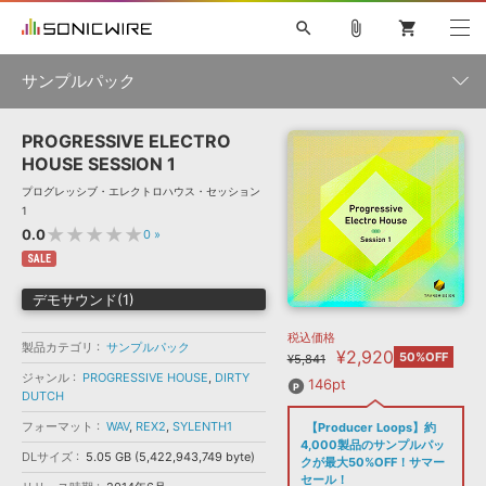
search
attach_file
shopping_cart
サンプルパック
PROGRESSIVE ELECTRO
初音ミク NT
鏡音リン・レン V4X
巡音ルカ V4X
MEIKO V3
製品一覧
ソフト音源 »
HOUSE SESSION 1
KAITO V3
VOCALOID
TOONTRACK
SPITFIRE AUDIO
プログレッシブ・エレクトロハウス・セッション
VIENNA
EZ DRUMMER 3
SERUM
ライセンスフリーBGM
1
プラグイン・エフェクト »
サンプルパックを試そう
ボーカル抜き出し
DUBSTEP
ジャンル
★★★★★
0.0
0
»
キャンペーン »
ELECTRONICA
EDM
TRANCE
MUTANT
ROUTER.FM
SALE
SONOCA
サンプルパック »
デモサウンド(1)
特集 »
製品サポート情報 »
メーカー
税込価格
ソフト音源
プラグイン・エフェクト
サンプルパック
製品カテゴリ
サンプルパック
¥2,920
ソフトウェア／ツール »
50%OFF
¥5,841
ニュースレター »
DTMガイド »
ジャンル
PROGRESSIVE HOUSE
,
DIRTY
ソフトウェア／ツール
DAW
効果音
BGM
146pt
音楽カード
製作サービス
フォーマット
DUTCH
DAW »
フォーマット
WAV
,
REX2
,
SYLENTH1
【Producer Loops】約
SONICWIREブログ »
FAQ »
4,000製品のサンプルパッ
楽曲配信流通
サービス
DLサイズ
5.05 GB (5,422,943,749 byte)
クが最大50%OFF！サマー
ランキング
セール！