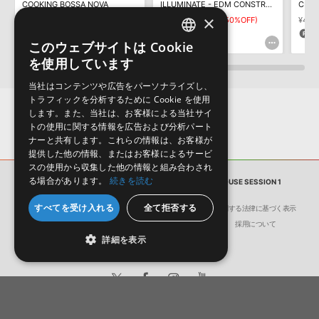
COOKING BOSSA NOVA
ILLUMINATE - EDM CONSTRUCTION KITS
CRYB
しかねます。
×
¥5,280
¥22,550
¥11,275(50%OFF)
¥4,10
158pt
563pt
2
このウェブサイトは Cookie
ENGLISH
を使用しています
JAPANESE
当社はコンテンツや広告をパーソナライズし、
トラフィックを分析するために Cookie を使用
します。また、当社は、お客様による当社サイ
トの使用に関する情報を広告および分析パート
ナーと共有します。これらの情報は、お客様が
提供した他の情報、またはお客様によるサービ
スの使用から収集した他の情報と組み合わされ
る場合があります。
続きを読む
サンプルパック
PROGRESSIVE ELECTRO HOUSE SESSION 1
すべてを受け入れる
全て拒否する
会社概要
環境保護（CSR）への取り組み
特定商取引に関する法律に基づく表示
サイト動作環境
利用規約
個人情報の保護について
採用について
詳細を表示
日本語
English