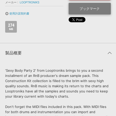
効果音 »
メーカー
LOOPTRONIKS
お問い合わせ »
無償のサウンド
管理ソフト
ブックマーク
使用許諾契約書
info_outline
BGM »
次世代型
ボーカル・エディタ
274
MB
APS
映像のBGM・
セリフを音声分離
製品概要
SLS
音素材の制作・
ライセンス提供
'Sexy Body Party 2' from Looptroniks brings to you a second
installment of an RnB producer's dream sample pack. This
Construction Kit collection is filled to the brim with sexy high
quality sounds. RnB music is making its return to the charts and
Looptroniks have all the samples and sounds you need to keep
your library current with today's charts.
Don't forget the MIDI files included in this pack. With MIDI files
for both drums and instrumentation you can import and