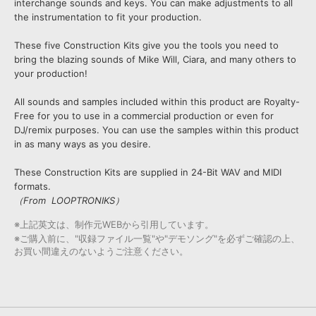
interchange sounds and keys. You can make adjustments to all
the instrumentation to fit your production.
These five Construction Kits give you the tools you need to
bring the blazing sounds of Mike Will, Ciara, and many others to
your production!
All sounds and samples included within this product are Royalty-
Free for you to use in a commercial production or even for
DJ/remix purposes. You can use the samples within this product
in as many ways as you desire.
These Construction Kits are supplied in 24-Bit WAV and MIDI
formats.
（From LOOPTRONIKS）
※上記英文は、制作元WEBから引用しています。
※ご購入前に、"収録ファイル一覧"や"デモソング"を必ずご確認の上、
お買い間違えのないようご注意ください。