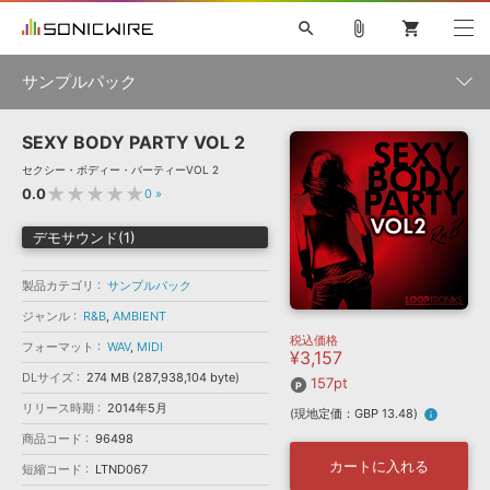
search
attach_file
shopping_cart
サンプルパック
SEXY BODY PARTY VOL 2
初音ミク NT
鏡音リン・レン V4X
巡音ルカ V4X
MEIKO V3
製品一覧
ソフト音源 »
セクシー・ボディー・パーティーVOL 2
KAITO V3
VOCALOID
TOONTRACK
SPITFIRE AUDIO
★★★★★
0.0
0
»
VIENNA
EZ DRUMMER 3
SERUM
ライセンスフリーBGM
プラグイン・エフェクト »
サンプルパックを試そう
ボーカル抜き出し
DUBSTEP
ジャンル
デモサウンド(1)
キャンペーン »
ELECTRONICA
EDM
TRANCE
MUTANT
ROUTER.FM
製品カテゴリ
サンプルパック
SONOCA
サンプルパック »
特集 »
製品サポート情報 »
メーカー
ジャンル
R&B
,
AMBIENT
税込価格
ソフト音源
プラグイン・エフェクト
サンプルパック
フォーマット
WAV
,
MIDI
¥3,157
ソフトウェア／ツール »
ニュースレター »
DLサイズ
274 MB (287,938,104 byte)
DTMガイド »
157pt
ソフトウェア／ツール
DAW
効果音
BGM
音楽カード
製作サービス
フォーマット
リリース時期
2014年5月
(現地定価：GBP 13.48)
info
DAW »
SONICWIREブログ »
商品コード
96498
FAQ »
楽曲配信流通
サービス
カートに入れる
短縮コード
LTND067
ランキング