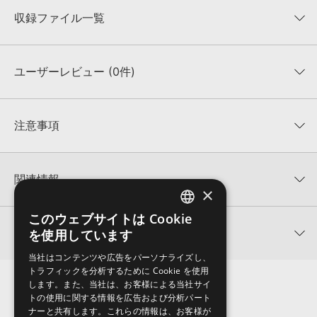
収録ファイル一覧
ユーザーレビュー (0件)
収録ファイル一覧
平均評価
0
★★★★★
注意事項
0
件の評価
KONTAKTフォーマットについて：
サンプルパック製品の
★5
0%
KONTAKTフォーマットは、
製品版KONTAKT（別売）
に読み込ん
関連情報
★4
0%
でお使いいただけます。無償版のKONTAKT PLAYERではお使いい
×
★3
0%
ただけませんので、ご注意ください。また、「ライブラリ・タブ」
LOOPTRONIKS 製品一覧
★2
0%
への表示にも対応しておりません。
このウェブサイトは Cookie
ENGLISH
★1
0%
関連サポート情報
を使用しています
SEXY BODY PARTY VOL 2のサポート情報
4GBを超えるデータに関するご注意：
FAT32でフォーマットされた
JAPANESE
HDDには、1ファイル4GBを超えるデータを格納することができま
レビューをもっと見る »
当社はコンテンツや広告をパーソナライズし、
せん。データ容量が4GBを超えるダウンロード製品をご購入いただ
トラフィックを分析するために Cookie を使用
MIDI形式サンプルパックの追加方法
きます際には、NTFSやHFS＋でフォーマットされたHDDをご用意
します。また、当社は、お客様による当社サイ
いただく必要がございます。
2022.06.06
トの使用に関する情報を広告および分析パート
ナーと共有します。これらの情報は、お客様が
製品の購入手続き完了後、受注確認メールとシリアルナンバーをお