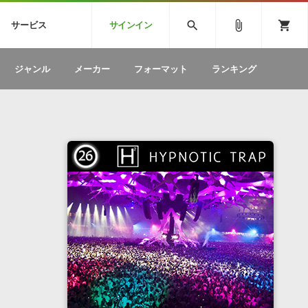
CK
SPITFIRE AUDIO
VIENNA
search
attach_file
shopping_cart
サービス
サインイン
BSTEP
ELECTRONICA
EDM
ソフトウェア／ツール »
SONICWIREブログ »
お問い合わせ »
ジャンル
メーカー
フォーマット
ランキング
のための無
ボーカルパートの制作が自由自在な、次世代
W
効果音
BGM
型ボーカル・エディタ
製品一覧
テクニカルサポート窓口
カテゴリ
製品購入前のご質問・ご相談
メーカー
ランキング