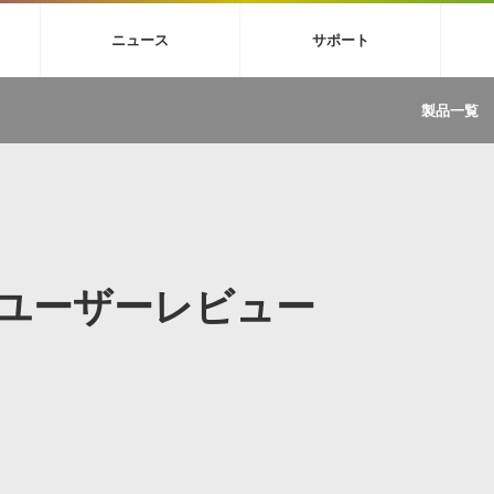
4X
巡音ルカ V4X
MEIKO V3
KAITO V3
VOCALOID
TOONTRA
ニュース
サポート
イセンスフリーBGM
サンプルパックを試そう
ボーカル抜き出し
DU
FAQ »
イン・エフェクト »
イド »
サンプルパック »
ニュースレター »
TRANCE
MUTANT
ROUTER.FM
SONOCA
製品一覧
サウンド素材の効率的な一元管理
ュージシャン向けの楽曲配信流通サ
Piapro Studio / Vocaloid4関連
イン・エフェクト
サンプルパック
ソフトウェア／ツール
DA
償ソフトウェア
者ガイド
製品一覧
バックナンバー一覧
初音ミク V4X関連
ュー一覧
パックを体験してみよう
ジャンル
購読のお申し込み
EZdrummer 3関連
一覧
メーカー
VIENNA関連
ンガー・ラインナップ
グ
フォーマット
イセンシング・サービス
オンラインストアガイド
ランキング
プロセッシング・サービス
ヘルプ
や要件に応じたBGM/効果音の新
クを試そう！
APのユーザーレビュー
ライセンス提供
BGM »
»
製品一覧
ジャンル
メーカー
ランキング
グ
シングルBGM
効果音