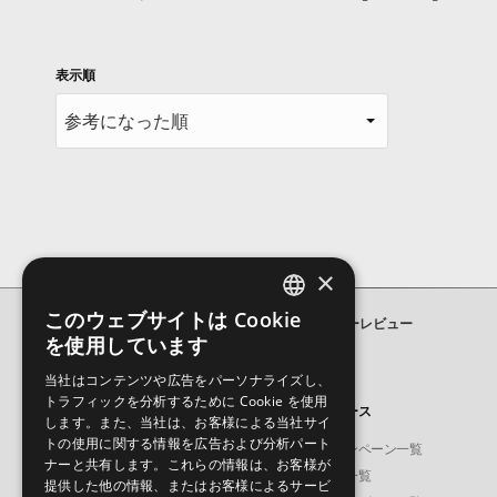
表示順
×
このウェブサイトは Cookie
H2 HYPNOTIC TRAP
ユーザーレビュー
ENGLISH
を使用しています
JAPANESE
当社はコンテンツや広告をパーソナライズし、
トラフィックを分析するために Cookie を使用
製品
ニュース
します。また、当社は、お客様による当社サイ
トの使用に関する情報を広告および分析パート
ソフト音源
キャンペーン一覧
ナーと共有します。これらの情報は、お客様が
プラグイン・エフェクト
特集一覧
提供した他の情報、またはお客様によるサービ