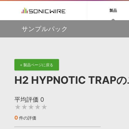
初音ミク NT
鏡音リン・レン V
製品
EZ DRUMMER 3
SERUM
ラ
ソフト音源 »
キャンペーン »
製品サポート情報 »
プラグ
特集 »
DTMガ
サンプルパック
音楽ダウンロードカード製作サービス
独立系ミ
ソフト音源
プラグ
製品一覧
【50％OFF】Soundiron 期間限定セール！人気のクワイ
VOCALOID4 ENGINE製品サポート
製品一覧
特集一覧
DTM初心
ービス
ヤ音源、ストリングス音源が特別価格！
EZ DRUMMER ENGINE製品サポート
楽器＆カテゴリ
カテゴリ
インタビ
サンプル
Audiomodern Summer Sale！全製品35％OFF！
KONTAKT PLAYER 5製品サポート
メーカー
メーカー
TIPS記事
万物を創造するシンセ『Avenger 2』や拡張音源が
VIENNA INSTRUMENTS製品サポート
バーチャルシ
33％OFF！Vengeance Soundサマーセール！
エンジン
ランキン
APS
SLS
サウンド・ラ
【AudioThing】古典的なラテン・サウンドを収録した
« 製品ページに戻る
ランキング
『LATIN PERCUSSION』が51％OFF！
オーディオ・
BGMやセリフの抽出・削除を実現する音声
製品の仕様
【HEAVYOCITY】サマーセール Reloaded！シネマティ
サンプルパッ
H2 HYPNOTIC TR
分離サービス
規制作・
ック音源 / エフェクト最大75%OFF！
DAW »
効果音 
平均評価
0
Ableton Live
製品一覧
★★★★★
Bitwig
カテゴリ
Cubase
メーカー
0
件の評価
FL Studio
ランキン
SoundBridge
シングル