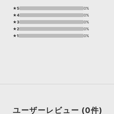
★5
0%
★4
0%
★3
0%
★2
0%
★1
0%
ユーザーレビュー (0件)