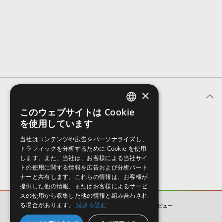
効果音 »
お問い合わせ »
無償のサウンド
管理ソフト
BGM »
次世代型
ボーカル・エディタ
APS
映像のBGM・
セリフを音声分離
×
ユーザーレビュー (0件)
SLS
音素材の制作・
ライセンス提供
このウェブサイトは Cookie
ENGLISH
を使用しています
表示順
JAPANESE
当社はコンテンツや広告をパーソナライズし、
トラフィックを分析するために Cookie を使用
します。また、当社は、お客様による当社サイ
トの使用に関する情報を広告および分析パート
ナーと共有します。これらの情報は、お客様が
提供した他の情報、またはお客様によるサービ
スの使用から収集した他の情報と組み合わされ
る場合があります。
続きを読む
DA MULTI PACK VOL 3
ユーザーレビュー