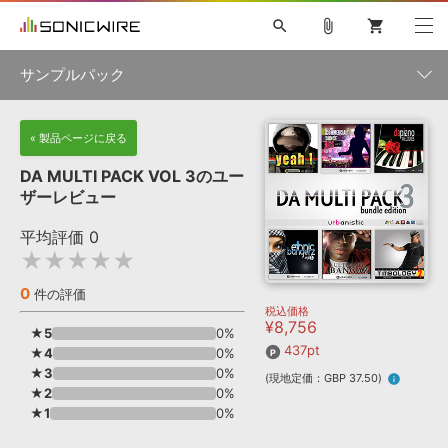
search
attach_file
shopping_cart
サンプルパック
初音ミク NT
鏡音リン・レン V4X
巡音ルカ V4X
MEIKO V3
製品一覧
« 製品ページに戻る
ソフト音源 »
KAITO V3
VOCALOID
TOONTRACK
SPITFIRE AUDIO
DA MULTI PACK VOL 3のユー
VIENNA
EZ DRUMMER 3
SERUM
ライセンスフリーBGM
ザーレビュー
プラグイン・エフェクト »
サンプルパックを試そう
ボーカル抜き出し
DUBSTEP
ジャンル
キャンペーン »
平均評価
0
ELECTRONICA
EDM
TRANCE
MUTANT
ROUTER.FM
★★★★★
SONOCA
サンプルパック »
特集 »
製品サポート情報 »
メーカー
0
件の評価
税込価格
ソフト音源
プラグイン・エフェクト
サンプルパック
¥8,756
ソフトウェア／ツール »
★5
0%
ニュースレター »
DTMガイド »
437pt
★4
ソフトウェア／ツール
0%
DAW
効果音
BGM
音楽カード
製作サービス
フォーマット
★3
0%
(現地定価：GBP 37.50)
info
DAW »
★2
0%
SONICWIREブログ »
FAQ »
★1
0%
楽曲配信流通
サービス
ランキング