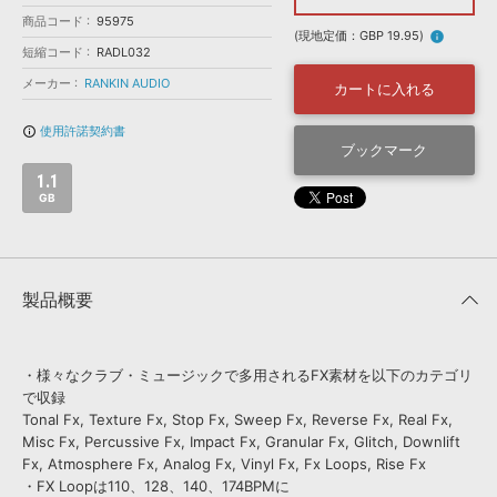
効果音 »
商品コード
お問い合わせ »
95975
無償のサウンド
管理ソフト
(現地定価：GBP 19.95)
info
短縮コード
RADL032
BGM »
メーカー
RANKIN AUDIO
カートに入れる
次世代型
ボーカル・エディタ
使用許諾契約書
info_outline
ブックマーク
APS
映像のBGM・
セリフを音声分離
1.1
GB
SLS
音素材の制作・
ライセンス提供
製品概要
・様々なクラブ・ミュージックで多用されるFX素材を以下のカテゴリ
で収録
Tonal Fx, Texture Fx, Stop Fx, Sweep Fx, Reverse Fx, Real Fx,
Misc Fx, Percussive Fx, Impact Fx, Granular Fx, Glitch, Downlift
Fx, Atmosphere Fx, Analog Fx, Vinyl Fx, Fx Loops, Rise Fx
・FX Loopは110、128、140、174BPMに