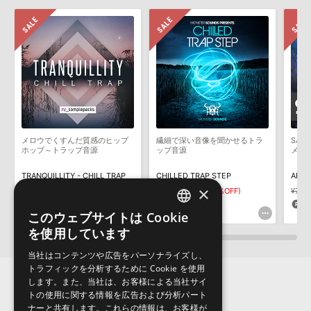
せん。データ容量が4GBを超えるダウンロード製品をご購入いただ
きます際には、NTFSやHFS＋でフォーマットされたHDDをご用意
いただく必要がございます。
製品の購入手続き完了後、受注確認メールとシリアルナンバーをお
知らせするメールの2通が送信されます。メールに記載されており
ます説明に沿って、製品のダウンロード／導入を行って下さい。
サンプルパック製品には、原則として日本語版操作マニュアルをご
用意しておりません。ご購入後のご不明点や詳細に関するお問い合
わせなどは
テクニカルサポート
までご連絡ください。
メロウでくすんだ質感のヒップ
繊細で深い音像を聞かせるトラ
SAM
デモソングは、製品収録サウンドを使ってできることを紹介するた
ホップ～トラップ音源
ップ音源
メー
めのデモンストレーション用の楽曲です。原則として、デモソング
そのものをお使いいただくことはできません。また、デモソングを
TRANQUILLITY - CHILL TRAP
CHILLED TRAP STEP
ARCT
構成する全てのサウンドが、サンプルパックに含まれていることを
×
¥9,339
¥6,537(30%OFF)
¥7,425
¥5,197(30%OFF)
¥7,4
保証するものではありません。
196pt
155pt
1
このウェブサイトは Cookie
ENGLISH
ダウンロード製品という性質上、一切の返品・返金はお受け付け致
を使用しています
しかねます。
JAPANESE
当社はコンテンツや広告をパーソナライズし、
トラフィックを分析するために Cookie を使用
します。また、当社は、お客様による当社サイ
トの使用に関する情報を広告および分析パート
ナーと共有します。これらの情報は、お客様が