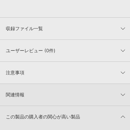
収録ファイル一覧
ユーザーレビュー (0件)
収録ファイル一覧
平均評価
0
★★★★★
注意事項
0
件の評価
KONTAKTフォーマットについて：
サンプルパック製品の
★5
0%
KONTAKTフォーマットは、
製品版KONTAKT（別売）
に読み込ん
関連情報
★4
0%
でお使いいただけます。無償版のKONTAKT PLAYERではお使いい
★3
0%
ただけませんので、ご注意ください。また、「ライブラリ・タブ」
【Loopmasters】計57ブランドのサンプルパックが30%OFF！サ
★2
0%
への表示にも対応しておりません。
マーセール！
★1
0%
この製品の購入者の関心が高い製品
4GBを超えるデータに関するご注意：
FAT32でフォーマットされた
RANKIN AUDIO 製品一覧
HDDには、1ファイル4GBを超えるデータを格納することができま
レビューをもっと見る »