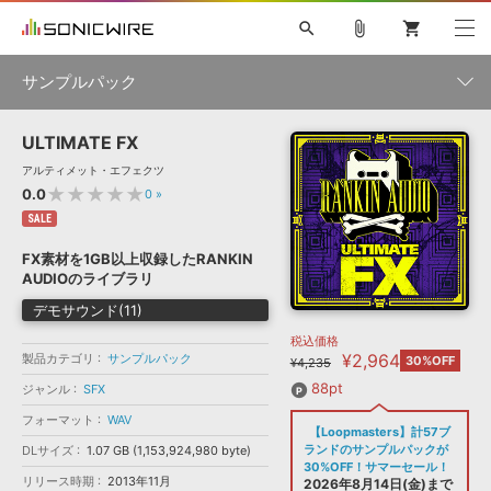
search
attach_file
shopping_cart
サンプルパック
ULTIMATE FX
初音ミク NT
鏡音リン・レン V4X
巡音ルカ V4X
MEIKO V3
製品一覧
ソフト音源 »
アルティメット・エフェクツ
KAITO V3
VOCALOID
TOONTRACK
SPITFIRE AUDIO
★★★★★
0.0
0
»
VIENNA
EZ DRUMMER 3
SERUM
ライセンスフリーBGM
SALE
プラグイン・エフェクト »
サンプルパックを試そう
ボーカル抜き出し
DUBSTEP
ジャンル
キャンペーン »
FX素材を1GB以上収録したRANKIN
ELECTRONICA
EDM
TRANCE
MUTANT
ROUTER.FM
AUDIOのライブラリ
SONOCA
サンプルパック »
特集 »
デモサウンド(11)
製品サポート情報 »
メーカー
税込価格
ソフト音源
プラグイン・エフェクト
サンプルパック
¥2,964
製品カテゴリ
ソフトウェア／ツール »
サンプルパック
30%OFF
¥4,235
ニュースレター »
DTMガイド »
ソフトウェア／ツール
DAW
効果音
BGM
88pt
ジャンル
SFX
音楽カード
製作サービス
フォーマット
フォーマット
WAV
DAW »
【Loopmasters】計57ブ
SONICWIREブログ »
FAQ »
ランドのサンプルパックが
DLサイズ
1.07 GB (1,153,924,980 byte)
楽曲配信流通
サービス
30%OFF！サマーセール！
リリース時期
2013年11月
ランキング
2026年8月14日(金)まで