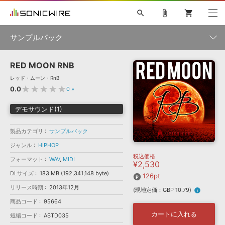
search
attach_file
shopping_cart
サンプルパック
RED MOON RNB
初音ミク NT
鏡音リン・レン V4X
巡音ルカ V4X
MEIKO V3
製品一覧
ソフト音源 »
レッド・ムーン・RnB
KAITO V3
VOCALOID
TOONTRACK
SPITFIRE AUDIO
★★★★★
0.0
0
»
VIENNA
EZ DRUMMER 3
SERUM
ライセンスフリーBGM
プラグイン・エフェクト »
サンプルパックを試そう
ボーカル抜き出し
DUBSTEP
ジャンル
デモサウンド(1)
キャンペーン »
ELECTRONICA
EDM
TRANCE
MUTANT
ROUTER.FM
製品カテゴリ
サンプルパック
SONOCA
サンプルパック »
特集 »
製品サポート情報 »
メーカー
ジャンル
HIPHOP
税込価格
ソフト音源
プラグイン・エフェクト
サンプルパック
フォーマット
WAV
,
MIDI
¥2,530
ソフトウェア／ツール »
ニュースレター »
DLサイズ
183 MB (192,341,148 byte)
DTMガイド »
126pt
ソフトウェア／ツール
DAW
効果音
BGM
音楽カード
製作サービス
フォーマット
リリース時期
2013年12月
(現地定価：GBP 10.79)
info
DAW »
SONICWIREブログ »
商品コード
95664
FAQ »
楽曲配信流通
サービス
カートに入れる
短縮コード
ASTD035
ランキング