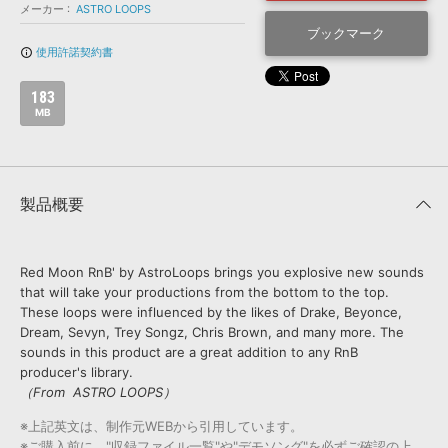
効果音 »
メーカー
ASTRO LOOPS
お問い合わせ »
無償のサウンド
管理ソフト
ブックマーク
使用許諾契約書
info_outline
BGM »
次世代型
ボーカル・エディタ
183
MB
APS
映像のBGM・
セリフを音声分離
製品概要
SLS
音素材の制作・
ライセンス提供
Red Moon RnB' by AstroLoops brings you explosive new sounds
that will take your productions from the bottom to the top.
These loops were influenced by the likes of Drake, Beyonce,
Dream, Sevyn, Trey Songz, Chris Brown, and many more. The
sounds in this product are a great addition to any RnB
producer's library.
（From ASTRO LOOPS）
※上記英文は、制作元WEBから引用しています。
※ご購入前に、"収録ファイル一覧"や"デモソング"を必ずご確認の上、