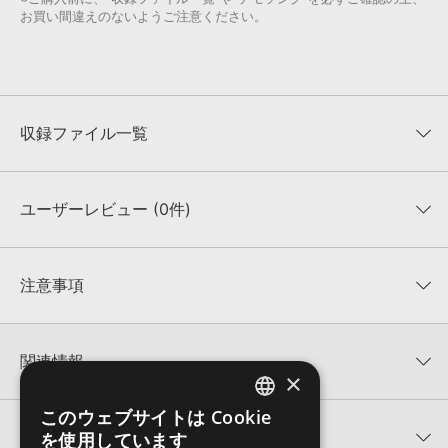
お買い間違えのないようご注意ください。
収録ファイル一覧
ユーザーレビュー (0件)
収録ファイル一覧
平均評価
0
★★★★★
注意事項
0
件の評価
KONTAKTフォーマットについて：
サンプルパック製品の
★5
0%
KONTAKTフォーマットは、
製品版KONTAKT（別売）
に読み込ん
関連情報
★4
0%
でお使いいただけます。無償版のKONTAKT PLAYERではお使いい
×
★3
0%
ただけませんので、ご注意ください。また、「ライブラリ・タブ」
ASTRO LOOPS 製品一覧
★2
0%
への表示にも対応しておりません。
このウェブサイトは Cookie
ENGLISH
★1
0%
関連サポート情報
を使用しています
RED MOON RNBのサポート情報
4GBを超えるデータに関するご注意：
FAT32でフォーマットされた