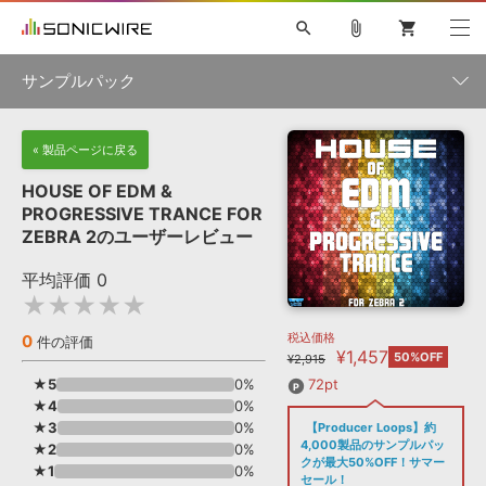
search
attach_file
shopping_cart
サンプルパック
初音ミク NT
鏡音リン・レン V4X
巡音ルカ V4X
MEIKO V3
製品一覧
« 製品ページに戻る
ソフト音源 »
KAITO V3
VOCALOID
TOONTRACK
SPITFIRE AUDIO
HOUSE OF EDM &
VIENNA
EZ DRUMMER 3
SERUM
ライセンスフリーBGM
PROGRESSIVE TRANCE FOR
プラグイン・エフェクト »
サンプルパックを試そう
ボーカル抜き出し
DUBSTEP
ジャンル
ZEBRA 2のユーザーレビュー
キャンペーン »
ELECTRONICA
EDM
TRANCE
MUTANT
ROUTER.FM
平均評価
0
SONOCA
サンプルパック »
★★★★★
特集 »
製品サポート情報 »
メーカー
税込価格
0
ソフト音源
プラグイン・エフェクト
サンプルパック
件の評価
¥1,457
ソフトウェア／ツール »
50%OFF
¥2,915
ニュースレター »
DTMガイド »
ソフトウェア／ツール
DAW
効果音
BGM
★5
0%
72pt
音楽カード
製作サービス
フォーマット
★4
0%
DAW »
★3
0%
【Producer Loops】約
SONICWIREブログ »
FAQ »
4,000製品のサンプルパッ
★2
0%
楽曲配信流通
サービス
クが最大50%OFF！サマー
★1
0%
ランキング
セール！