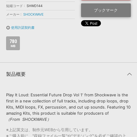
効果音 »
短縮コード
お問い合わせ »
SHWD144
無償のサウンド
管理ソフト
ブックマーク
メーカー
SHOCKWAVE
BGM »
使用許諾契約書
info_outline
次世代型
ボーカル・エディタ
780
APS
MB
映像のBGM・
セリフを音声分離
SLS
音素材の制作・
ライセンス提供
製品概要
Play It Loud: Essential Future Drop Vol 1' from Shockwave is the
first in a new collection of full tracks, including drop loops, drop
Kits, MIDI loops, FX, percussion, and cut up sounds. Featuring 10
amazing Kits, this product is suitable for producers of
（From SHOCKWAVE）
※上記英文は、制作元WEBから引用しています。
※ご購入前に、"収録ファイル一覧"や"デモソング"を必ずご確認の上、