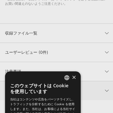
お買い間違えのないようご注意ください。
収録ファイル一覧
ユーザーレビュー (0件)
収録ファイル一覧
平均評価
0
★★★★★
注意事項
×
0
件の評価
KONTAKTフォーマットについて：
サンプルパック製品の
このウェブサイトは Cookie
ENGLISH
★5
0%
KONTAKTフォーマットは、
製品版KONTAKT（別売）
に読み込ん
関連情報
を使用しています
★4
0%
でお使いいただけます。無償版のKONTAKT PLAYERではお使いい
JAPANESE
★3
0%
ただけませんので、ご注意ください。また、「ライブラリ・タブ」
当社はコンテンツや広告をパーソナライズし、
SHOCKWAVE 製品一覧
★2
0%
への表示にも対応しておりません。
トラフィックを分析するために Cookie を使用
★1
0%
します。また、当社は、お客様による当社サイ
4GBを超えるデータに関するご注意：
FAT32でフォーマットされた