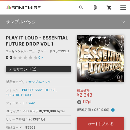
search
attach_file
shopping_cart
サンプルパック
PLAY IT LOUD - ESSENTIAL
初音ミク NT
鏡音リン・レン V4X
巡音ルカ V4X
MEIKO V3
製品一覧
ソフト音源 »
FUTURE DROP VOL 1
KAITO V3
VOCALOID
TOONTRACK
SPITFIRE AUDIO
エッセンシャル・フューチャー・ドロップVOL.1
VIENNA
EZ DRUMMER 3
SERUM
ライセンスフリーBGM
★★★★★
0.0
0
»
プラグイン・エフェクト »
サンプルパックを試そう
ボーカル抜き出し
DUBSTEP
ジャンル
キャンペーン »
デモサウンド(2)
ELECTRONICA
EDM
TRANCE
MUTANT
ROUTER.FM
SONOCA
サンプルパック »
特集 »
製品カテゴリ
サンプルパック
製品サポート情報 »
メーカー
ジャンル
PROGRESSIVE HOUSE
,
税込価格
ソフト音源
プラグイン・エフェクト
サンプルパック
¥2,343
ELECTRO HOUSE
ソフトウェア／ツール »
ニュースレター »
DTMガイド »
117pt
ソフトウェア／ツール
DAW
効果音
BGM
フォーマット
WAV
音楽カード
製作サービス
フォーマット
(現地定価：GBP 9.99)
info
DLサイズ
780 MB (818,328,006 byte)
DAW »
SONICWIREブログ »
FAQ »
リリース時期
2013年11月
楽曲配信流通
サービス
カートに入れる
商品コード
95568
ランキング