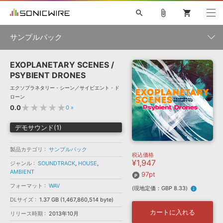
search
attach_file
shopping_cart
サンプルパック
EXOPLANETARY SCENES /
初音ミク NT
鏡音リン・レン V4X
巡音ルカ V4X
MEIKO V3
製品一覧
ソフト音源 »
PSYBIENT DRONES
KAITO V3
VOCALOID
TOONTRACK
SPITFIRE AUDIO
エクソプラネタリー・シーン／サイビエント・ド
VIENNA
EZ DRUMMER 3
SERUM
ライセンスフリーBGM
ローン
プラグイン・エフェクト »
サンプルパックを試そう
ボーカル抜き出し
DUBSTEP
ジャンル
★★★★★
0.0
0
»
キャンペーン »
ELECTRONICA
EDM
TRANCE
MUTANT
ROUTER.FM
デモサウンド(1)
SONOCA
サンプルパック »
特集 »
製品サポート情報 »
メーカー
製品カテゴリ
サンプルパック
税込価格
ソフト音源
プラグイン・エフェクト
サンプルパック
¥1,947
ソフトウェア／ツール »
ジャンル
SOUNDTRACK
,
HOUSE
,
ニュースレター »
AMBIENT
DTMガイド »
97pt
ソフトウェア／ツール
DAW
効果音
BGM
音楽カード
製作サービス
フォーマット
フォーマット
WAV
(現地定価：GBP 8.33)
info
DAW »
SONICWIREブログ »
DLサイズ
1.37 GB (1,467,860,514 byte)
FAQ »
楽曲配信流通
サービス
カートに入れる
リリース時期
2013年10月
ランキング