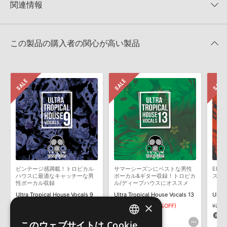
★5
0%
KONTAKTフォーマットは、
製品版KONTAKT（別売）
に読み込ん
関連情報
★4
0%
でお使いいただけます。無償版のKONTAKT PLAYERではお使いい
★3
0%
ただけませんので、ご注意ください。また、「ライブラリ・タブ」
TEMPORAL GEOMETRY 製品一覧
★2
0%
への表示にも対応しておりません。
★1
0%
この製品の購入者の関心が高い製品
4GBを超えるデータに関するご注意：
FAT32でフォーマットされた
HDDには、1ファイル4GBを超えるデータを格納することができま
レビューをもっと見る »
せん。データ容量が4GBを超えるダウンロード製品をご購入いただ
きます際には、NTFSやHFS＋でフォーマットされたHDDをご用意
いただく必要がございます。
製品の購入手続き完了後、受注確認メールとシリアルナンバーをお
知らせするメールの2通が送信されます。メールに記載されており
ます説明に沿って、製品のダウンロード／導入を行って下さい。
サンプルパック製品には、原則として日本語版操作マニュアルをご
用意しておりません。ご購入後のご不明点や詳細に関するお問い合
わせなどは
テクニカルサポート
までご連絡ください。
ビンテージ感満載！トロピカル
サマーシーズンにベストな男性
ED
デモソングは、製品収録サウンドを使ってできることを紹介するた
ハウスに最適なキャッチーな男
ボーカル&ギター収録！トロピカ
スメ
めのデモンストレーション用の楽曲です。原則として、デモソング
性ボーカル収録
ル/ディープハウスにオススメ
そのものをお使いいただくことはできません。また、デモソングを
Ultra Tropical House Vocals 9
Ultra Tropical House Vocals 13
Ultra
構成する全てのサウンドが、サンプルパックに含まれていることを
×
¥2,332
¥1,166(50%OFF)
¥2,332
¥1,166(50%OFF)
¥2,71
保証するものではありません。
58pt
58pt
6
このウェブサイトは Cookie