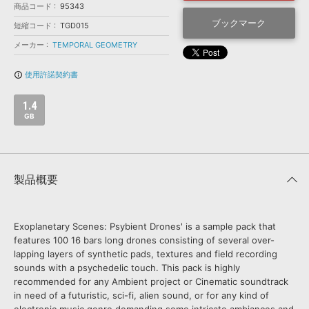
効果音 »
商品コード
95343
お問い合わせ »
無償のサウンド
管理ソフト
ブックマーク
短縮コード
TGD015
BGM »
メーカー
TEMPORAL GEOMETRY
次世代型
ボーカル・エディタ
使用許諾契約書
info_outline
APS
1.4
映像のBGM・
セリフを音声分離
GB
SLS
音素材の制作・
ライセンス提供
製品概要
Exoplanetary Scenes: Psybient Drones' is a sample pack that
features 100 16 bars long drones consisting of several over-
lapping layers of synthetic pads, textures and field recording
sounds with a psychedelic touch. This pack is highly
recommended for any Ambient project or Cinematic soundtrack
in need of a futuristic, sci-fi, alien sound, or for any kind of