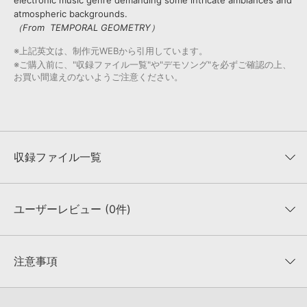
electronic music genre demanding some intricate ambiances and
atmospheric backgrounds.
（From TEMPORAL GEOMETRY）
※上記英文は、制作元WEBから引用しています。
※ご購入前に、"収録ファイル一覧"や"デモソング"を必ずご確認の上、
お買い間違えのないようご注意ください。
収録ファイル一覧
ユーザーレビュー (0件)
収録ファイル一覧
平均評価
0
★★★★★
注意事項
0
件の評価
KONTAKTフォーマットについて：
サンプルパック製品の