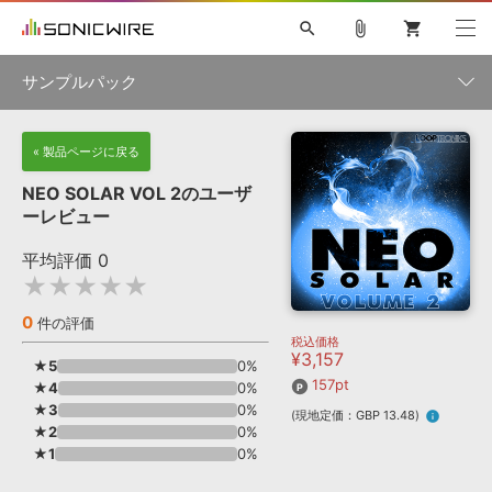
search
attach_file
shopping_cart
サンプルパック
初音ミク NT
鏡音リン・レン V4X
巡音ルカ V4X
MEIKO V3
製品一覧
« 製品ページに戻る
ソフト音源 »
KAITO V3
VOCALOID
TOONTRACK
SPITFIRE AUDIO
NEO SOLAR VOL 2のユーザ
VIENNA
EZ DRUMMER 3
SERUM
ライセンスフリーBGM
ーレビュー
プラグイン・エフェクト »
サンプルパックを試そう
ボーカル抜き出し
DUBSTEP
ジャンル
キャンペーン »
平均評価
0
ELECTRONICA
EDM
TRANCE
MUTANT
ROUTER.FM
★★★★★
SONOCA
サンプルパック »
特集 »
製品サポート情報 »
メーカー
0
件の評価
税込価格
ソフト音源
プラグイン・エフェクト
サンプルパック
¥3,157
ソフトウェア／ツール »
★5
0%
ニュースレター »
DTMガイド »
157pt
★4
ソフトウェア／ツール
0%
DAW
効果音
BGM
音楽カード
製作サービス
フォーマット
★3
0%
(現地定価：GBP 13.48)
info
DAW »
★2
0%
SONICWIREブログ »
FAQ »
★1
0%
楽曲配信流通
サービス
ランキング