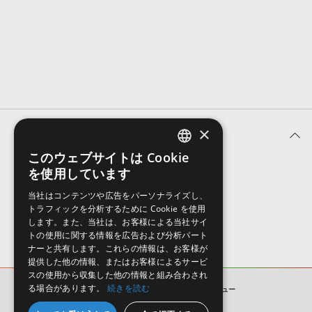
効果音 »
お問い合わせ »
無償のサウンド
管理ソフト
BGM »
次世代型
ボーカル・エディタ
APS
映像のBGM・
セリフを音声分離
×
ユーザーレビュー (0件)
SLS
音素材の制作・
ライセンス提供
このウェブサイトは Cookie
ENGLISH
を使用しています
表示順
JAPANESE
当社はコンテンツや広告をパーソナライズし、
トラフィックを分析するために Cookie を使用
します。また、当社は、お客様による当社サイ
トの使用に関する情報を広告および分析パート
ナーと共有します。これらの情報は、お客様が
提供した他の情報、またはお客様によるサービ
スの使用から収集した他の情報と組み合わされ
る場合があります。
続きを読む
NEO SOLAR VOL 2
ユーザーレビュー